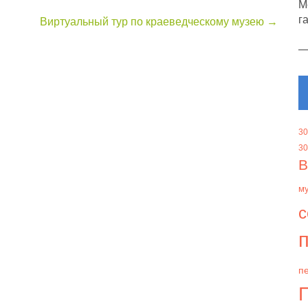
М
г
Виртуальный тур по краеведческому музею
→
30
30
В
м
с
п
пе