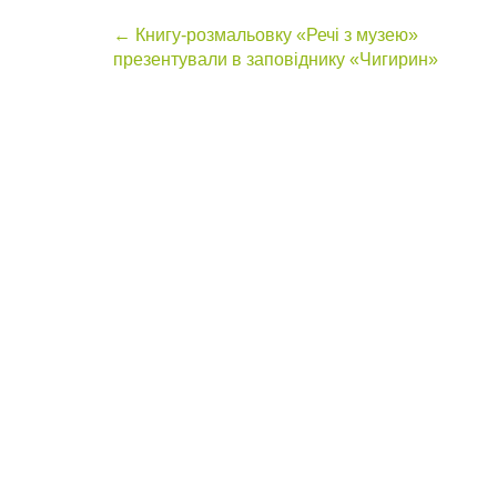
Post
←
Книгу-розмальовку «Речі з музею»
презентували в заповіднику «Чигирин»
navigation