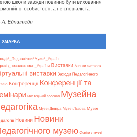
етою школи завжди повинно бути виховання
армонійної особистості, а не спеціаліста
—
А. Ейнштейн
ХМАРКА
подій_ПедагогічнийМузей_Україні
Bиставки
років_незалежності_України
Анонси виставок
іртуальні виставки
Заходи Педагогічного
Конференції та
Конференції
узею
Музейна
емінари
Мистецький арсенал
едагогіка
Музеї
Музеї Дніпра
Музеї Львова
Новини
Новини
дагогів
Педагогічного музею
Освіта у музеї