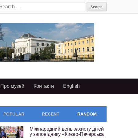
earch
or:
Про музей
Контакти
English
POPULAR
RECENT
RANDOM
Міжнародний день захисту дітей
у заповіднику «Києво-Печерська