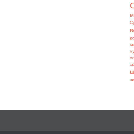
О
м
С
в
д
м
му
ос
с
ш
в