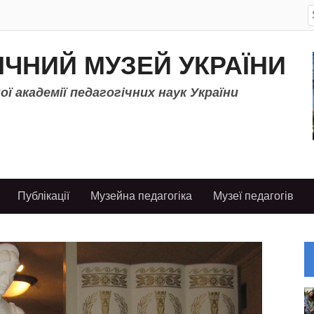
S
f
ІЧНИЙ МУЗЕЙ УКРАЇНИ
ї академії педагогічних наук України
Публікації
Музейна педагогіка
Музеї педагогів