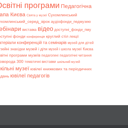
світні програми
Педагогічна
апа Києва
Сухомлинський
Свята у музеї
ухомлинський_серед_зірок
аудіофонди_педмузею
відео
ебінари
доступні_фонди_пму
виставка
оступні фонди
круглий стіл
лекції
конференція
атеріали конференцій та семінарів
музей для дітей
музей і діти
зейні знахідки
музеї Києва
музей і школа
вітні програми музеїв
педагогині
педагогічні читання
коворода 300
тематичні виставки
шкільний музей
кільні музеї
ювілеї книжкових та періодичних
ювілеї педагогів
идань