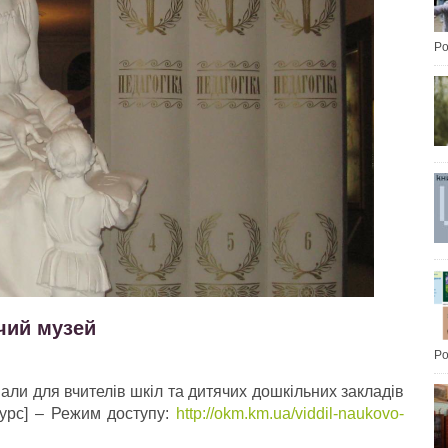
Po
чий музей
Po
али для вчителів шкіл та дитячих дошкільних закладів
сурс] – Режим доступу:
http://okm.km.ua/viddil-naukovo-