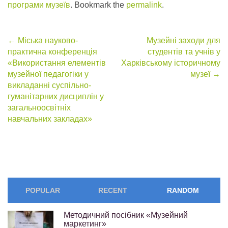
програми музеїв
. Bookmark the
permalink
.
Post
←
Міська науково-
Музейні заходи для
практична конференція
студентів та учнів у
navigation
«Використання елементів
Харківському історичному
музейної педагогіки у
музеї
→
викладанні суспільно-
гуманітарних дисциплін у
загальноосвітніх
навчальних закладах»
POPULAR
RECENT
RANDOM
Методичний посібник «Музейний
маркетинг»