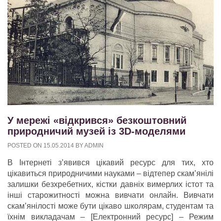
У мережі «відкрився» безкоштовний
природничий музей із 3D-моделями
POSTED ON
15.05.2014
BY
ADMIN
В Інтернеті з’явився цікавий ресурс для тих, хто
цікавиться природничими науками – відтепер скам’янілі
залишки безхребетних, кістки давніх вимерлих істот та
інші старожитності можна вивчати онлайн. Вивчати
скам’янілості може бути цікаво школярам, студентам та
їхнім викладачам – [Електронний ресурс] – Режим