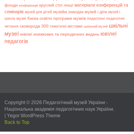
матеріали конференцій та
фонди
круглий стіл
лекції
конференція
семінарів
музей і діти
музейні знахідки
музей для дітей
музей і
музеї Києва
освітні програми музеїв
школа
педагогині
педагогічні
шкільні
сковорода 300
читання
тематичні виставки
шкільний музей
музеї
ювілеї
ювілеї книжкових та періодичних видань
педагогів
Copyright © 2026
Педагогічний музей України
-
Національна академія педагогічних наук України.
|
Yegor WordPress Theme
Back to Top