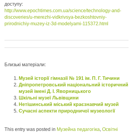
доступу:
http://www.epochtimes.com.ua/science/technology-and-
discoveries/u-merezhi-vidkrivsya-bezkoshtovniy-
prirodnichiy-muzey-iz-3d-modelyami-115372.html
Близькі матеріали:
Музей історії гімназії № 191 ім. П. Г. Тичини
Дніпропетровський національний історичний
музей імені Д. І. Яворницького
Шкільні музеї Львівщини
Нетішинський міський краєзнавчий музей
Сучасні аспекти природничої музеології
This entry was posted in
Музейна педагогіка
,
Освітні