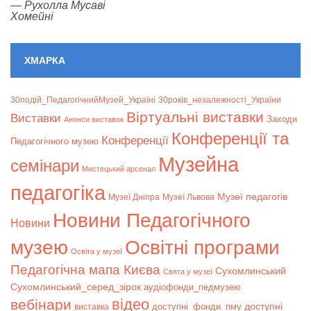
—
Рухолла Мусаві
Хомейні
ХМАРКА
30подій_ПедагогічнийМузей_Україні
30років_незалежності_України
Віртуальні виставки
Bиставки
Заходи
Анонси виставок
Конференції та
Конференції
Педагогічного музею
Музейна
семінари
Мистецький арсенал
педагогіка
Музеї педагогів
Музеї Дніпра
Музеї Львова
Новини Педагогічного
Новини
музею
Освітні програми
Освіта у музеї
Педагогічна мапа Києва
Сухомлинський
Свята у музеї
Сухомлинський_серед_зірок
аудіофонди_педмузею
відео
вебінари
доступні
доступні_фонди_пму
виставка