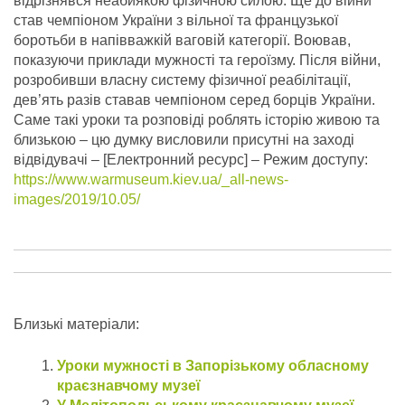
відрізнявся неабиякою фізичною силою. Ще до війни
став чемпіоном України з вільної та французької
боротьби в напівважкій ваговій категорії. Воював,
показуючи приклади мужності та героїзму. Після війни,
розробивши власну систему фізичної реабілітації,
дев’ять разів ставав чемпіоном серед борців України.
Саме такі уроки та розповіді роблять історію живою та
близькою – цю думку висловили присутні на заході
відвідувачі – [Електронний ресурс] – Режим доступу:
https://www.warmuseum.kiev.ua/_all-news-
images/2019/10.05/
Близькі матеріали:
Уроки мужності в Запорізькому обласному
краєзнавчому музеї