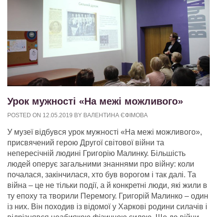
Урок мужності «На межі можливого»
POSTED ON
12.05.2019
BY
ВАЛЕНТИНА ЄФІМОВА
У музеї відбувся урок мужності «На межі можливого»,
присвячений герою Другої світової війни та
непересічній людині Григорію Малинку. Більшість
людей оперує загальними знаннями про війну: коли
почалася, закінчилася, хто був ворогом і так далі. Та
війна – це не тільки події, а й конкретні люди, які жили в
ту епоху та творили Перемогу. Григорій Малинко – один
із них. Він походив із відомої у Харкові родини силачів і