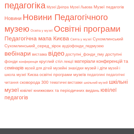
педагогіка
Музеї педагогів
Музеї Дніпра
Музеї Львова
Новини Педагогічного
Новини
музею
Освітні програми
Освіта у музеї
Педагогічна мапа Києва
Сухомлинський
Свята у музеї
Сухомлинський_серед_зірок
аудіофонди_педмузею
відео
вебінари
доступні
доступні_фонди_пму
виставка
матеріали конференцій та
фонди
круглий стіл
лекції
конференція
семінарів
музей і діти
музейні знахідки
музей для дітей
музей і
музеї Києва
освітні програми музеїв
школа
педагогині
педагогічні
шкільні
сковорода 300
читання
тематичні виставки
шкільний музей
музеї
ювілеї
ювілеї книжкових та періодичних видань
педагогів