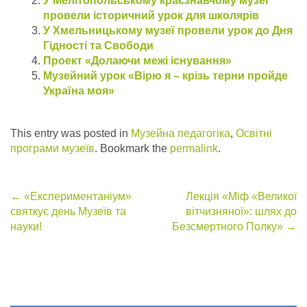
У Мелітопольському краєзнавчому музеї
провели історичний урок для школярів
У Хмельницькому музеї провели урок до Дня
Гідності та Свободи
Проект «Долаючи межі існування»
Музейний урок «Вірю я – крізь терни пройде
Україна моя»
This entry was posted in
Музейна педагогіка
,
Освітні
програми музеїв
. Bookmark the
permalink
.
Post
←
«Експериментаніум»
Лекція «Міф «Великої
святкує день Музеїв та
вітчизняної»: шлях до
navigation
науки!
Безсмертного Полку»
→