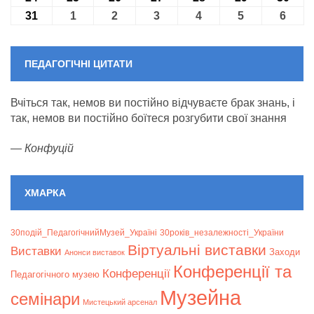
31
31.08.2026
1
01.09.2026
2
02.09.2026
3
03.09.2026
4
04.09.2026
5
05.09.2026
6
06.09
ПЕДАГОГІЧНІ ЦИТАТИ
Вчіться так, немов ви постійно відчуваєте брак знань, і
так, немов ви постійно боїтеся розгубити свої знання
—
Конфуцій
ХМАРКА
30подій_ПедагогічнийМузей_Україні
30років_незалежності_України
Віртуальні виставки
Bиставки
Заходи
Анонси виставок
Конференції та
Конференції
Педагогічного музею
Музейна
семінари
Мистецький арсенал