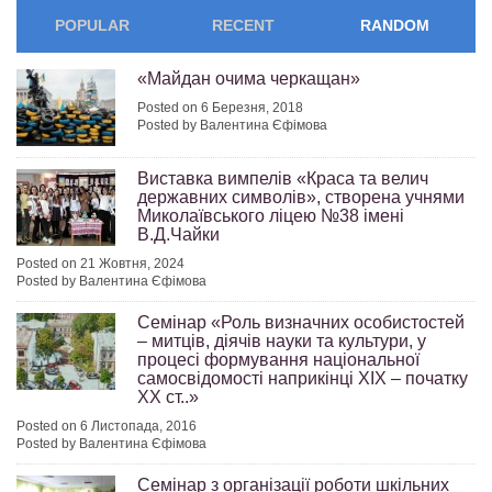
POPULAR
RECENT
RANDOM
«Майдан очима черкащан»
Posted on 6 Березня, 2018
Posted by Валентина Єфімова
Виставка вимпелів «Краса та велич
державних символів», створена учнями
Миколаївського ліцею №38 імені
В.Д.Чайки
Posted on 21 Жовтня, 2024
Posted by Валентина Єфімова
Семінар «Роль визначних особистостей
– митців, діячів науки та культури, у
процесі формування національної
самосвідомості наприкінці ХІХ – початку
ХХ ст..»
Posted on 6 Листопада, 2016
Posted by Валентина Єфімова
Семінар з організації роботи шкільних