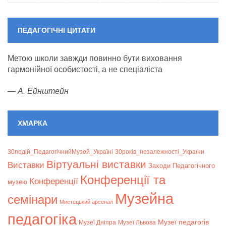
ПЕДАГОГІЧНІ ЦИТАТИ
Метою школи завжди повинно бути виховання
гармонійної особистості, а не спеціаліста
—
А. Ейнштейн
ХМАРКА
30подій_ПедагогічнийМузей_Україні
30років_незалежності_України
Віртуальні виставки
Bиставки
Заходи Педагогічного
Конференції та
Конференції
музею
Музейна
семінари
Мистецький арсенал
педагогіка
Музеї педагогів
Музеї Дніпра
Музеї Львова