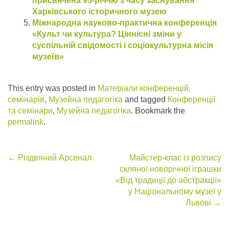
присвячена 95-річчю з часу заснування
Харківського історичного музею
Міжнародна науково-практична конференція
«Культ чи культура? Ціннісні зміни у
суспільній свідомості і соціокультурна місія
музеїв»
This entry was posted in
Матеріали конференцій,
семінарів
,
Музейна педагогіка
and tagged
Конференції
та семінари
,
Музейна педагогіка
. Bookmark the
permalink
.
Post
←
Різдвяний Арсенал
Майстер-клас із розпису
скляної новорічної іграшки
navigation
«Від традиції до абстракції»
у Національному музеї у
Львові
→