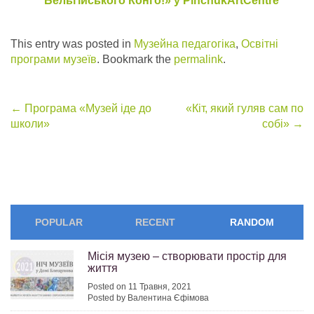
Бельгійського Конго!» у PinchukArtCentre
This entry was posted in
Музейна педагогіка
,
Освітні
програми музеїв
. Bookmark the
permalink
.
Post
←
Програма «Музей іде до
«Кіт, який гуляв сам по
школи»
собі»
→
navigation
POPULAR
RECENT
RANDOM
Місія музею – створювати простір для
життя
Posted on 11 Травня, 2021
Posted by Валентина Єфімова