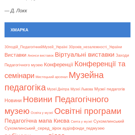
—
Д. Локк
ХМАРКА
30подій_ПедагогічнийМузей_Україні
30років_незалежності_України
Віртуальні виставки
Bиставки
Заходи
Анонси виставок
Конференції та
Конференції
Педагогічного музею
Музейна
семінари
Мистецький арсенал
педагогіка
Музеї педагогів
Музеї Дніпра
Музеї Львова
Новини Педагогічного
Новини
музею
Освітні програми
Освіта у музеї
Педагогічна мапа Києва
Сухомлинський
Свята у музеї
Сухомлинський_серед_зірок
аудіофонди_педмузею