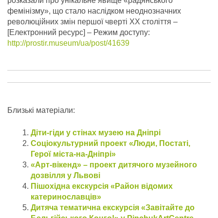
розказали про унікальне явище «радянського
фемінізму», що стало наслідком неоднозначних
революційних змін першої чверті ХХ століття –
[Електронний ресурс] – Режим доступу:
http://prostir.museum/ua/post/41639
Близькі матеріали:
Діти-гіди у стінах музею на Дніпрі
Соціокультурний проект «Люди, Постаті,
Герої міста-на-Дніпрі»
«Арт-вікенд» – проект дитячого музейного
дозвілля у Львові
Пішохідна екскурсія «Район відомих
катеринославців»
Дитяча тематична екскурсія «Завітайте до