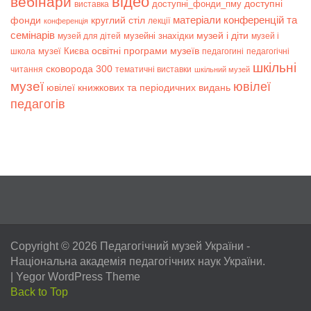
відео
вебінари
доступні
доступні_фонди_пму
виставка
матеріали конференцій та
фонди
круглий стіл
лекції
конференція
семінарів
музей і діти
музейні знахідки
музей для дітей
музей і
музеї Києва
освітні програми музеїв
школа
педагогині
педагогічні
шкільні
сковорода 300
читання
тематичні виставки
шкільний музей
музеї
ювілеї
ювілеї книжкових та періодичних видань
педагогів
Copyright © 2026
Педагогічний музей України
-
Національна академія педагогічних наук України.
|
Yegor WordPress Theme
Back to Top