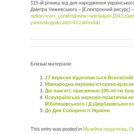
115-ій річниці від дня народження українськог
Дмитра Чижевського.
– [Електронний ресурс] 
option=com_content&view=article&id=1043:zakhi
yanovskogo&catid=43:zakhodi&l
Близькі матеріали:
27 вересня відзначається Всесвітні
Міжнародна наукова історико-краєзн
Дні пам’яті, присвячені 100-літтю бою
Всеукраїнська науково-практична ко
М.Біляшівського і Д.Щербаківського
До Дня Соборності України
This entry was posted in
Музейна педагогіка
,
Ос