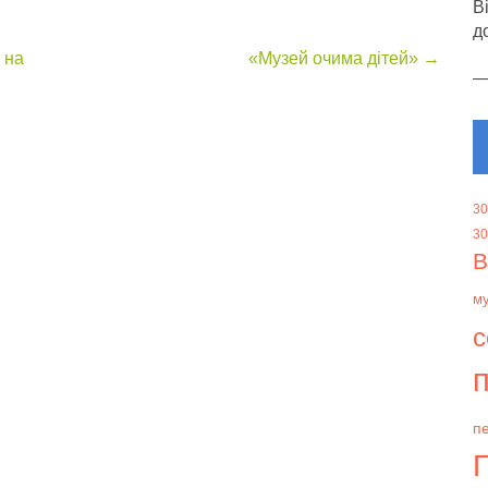
В
д
 на
«Музей очима дітей»
→
30
30
В
м
с
п
пе