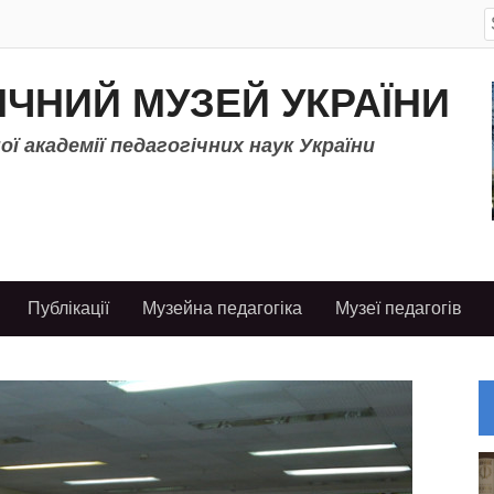
S
f
ІЧНИЙ МУЗЕЙ УКРАЇНИ
ї академії педагогічних наук України
Публікації
Музейна педагогіка
Музеї педагогів