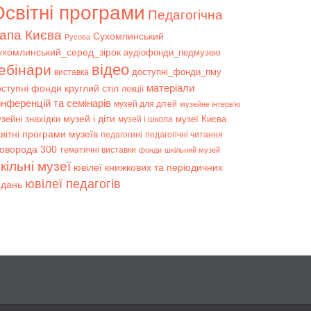
світні програми
Педагогічна
апа Києва
Сухомлинський
Русова
ухомлинський_серед_зірок
аудіофонди_педмузею
відео
ебінари
доступні_фонди_пму
виставка
матеріали
оступні фонди
круглий стіл
лекції
онференцій та семінарів
музей для дітей
музейне інтерв’ю
музей і діти
зейні знахідки
музеї Києва
музей і школа
вітні програми музеїв
педагогині
педагогічні читання
коворода 300
тематичні виставки
фонди
шкільний музей
кільні музеї
ювілеї книжкових та періодичних
ювілеї педагогів
идань