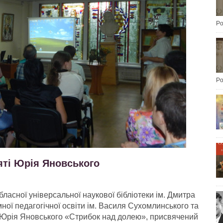
Po
Po
яті Юрія Яновського
бласної універсальної наукової бібліотеки ім. Дмитра
ної педагогічної освіти ім. Василя Сухомлинського та
і Юрія Яновського «Стрибок над долею», присвячений