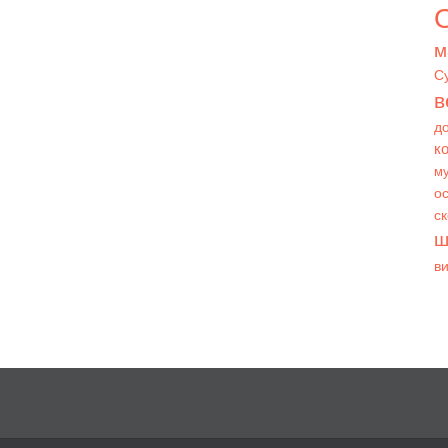
О
м
С
в
д
к
му
ос
с
ш
в