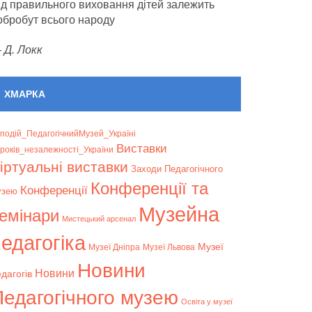
ід правильного виховання дітей залежить
обробут всього народу
—
Д. Локк
ХМАРКА
подій_ПедагогічнийМузей_Україні
Bиставки
років_незалежності_України
іртуальні виставки
Заходи Педагогічного
Конференції та
Конференції
узею
Музейна
емінари
Мистецький арсенал
едагогіка
Музеї
Музеї Дніпра
Музеї Львова
Новини
Новини
дагогів
Педагогічного музею
Освіта у музеї