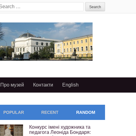
earch
or:
Про музей
Контакти
English
POPULAR
RECENT
RANDOM
Конкурс імені художника та
педагога Леоніда Бондаря: