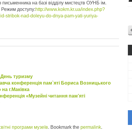
о письменника на базі відділу мистецтв ОУНБ ім.
– Режим доступу:
http://www.kokm.kr.ua/index.php?
d-stribok-nad-doleyu-do-dnya-pam-yati-yuriya-
й День туризму
авча конференція пам`яті Бориса Возницького
 на г.Маківка
нференція «Музейні читання пам’яті
»
вітні програми музеїв
. Bookmark the
permalink
.