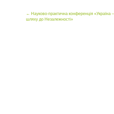
Post
←
Науково-практична конференція «Україна –
шляху до Незалежності»
navigation