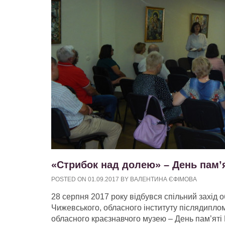
«Стрибок над долею» – День пам’
POSTED ON
01.09.2017
BY
ВАЛЕНТИНА ЄФІМОВА
28 серпня 2017 року відбувся спільний захід о
Чижевського, обласного інституту післядиплом
обласного краєзнавчого музею – День пам’ят