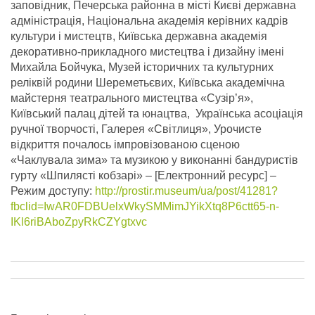
заповідник, Печерська районна в місті Києві державна
адміністрація, Національна академія керівних кадрів
культури і мистецтв, Київська державна академія
декоративно-прикладного мистецтва і дизайну імені
Михайла Бойчука, Музей історичних та культурних
реліквій родини Шереметьєвих, Київська академічна
майстерня театрального мистецтва «Сузір’я»,
Київський палац дітей та юнацтва, Українська асоціація
ручної творчості, Галерея «Світлиця», Урочисте
відкриття почалось імпровізованою сценою
«Чаклувала зима» та музикою у виконанні бандуристів
гурту «Шпилясті кобзарі» – [Електронний ресурс] –
Режим доступу:
http://prostir.museum/ua/post/41281?
fbclid=IwAR0FDBUelxWkySMMimJYikXtq8P6ctt65-n-
IKl6riBAboZpyRkCZYgtxvc