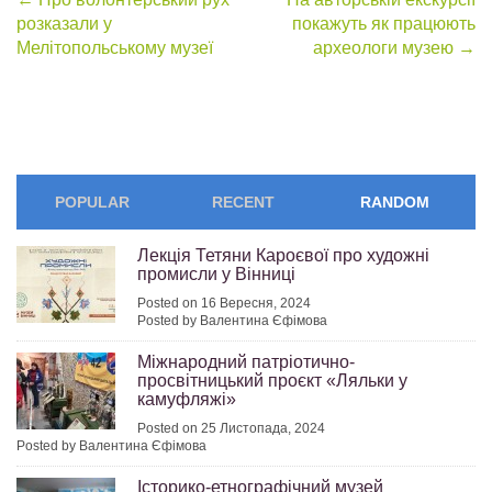
Post
розказали у
покажуть як працюють
navigation
Мелітопольському музеї
археологи музею
→
POPULAR
RECENT
RANDOM
Лекція Тетяни Кароєвої про художні
промисли у Вінниці
Posted on 16 Вересня, 2024
Posted by Валентина Єфімова
Міжнародний патріотично-
просвітницький проєкт «Ляльки у
камуфляжі»
Posted on 25 Листопада, 2024
Posted by Валентина Єфімова
Історико-етнографічний музей