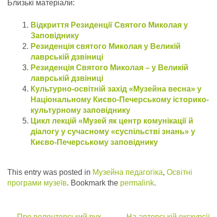
Близькі матеріали:
Відкриття Резиденції Святого Миколая у
Заповіднику
Резиденція святого Миколая у Великій
лаврській дзвіниці
Резиденція Святого Миколая – у Великій
лаврській дзвіниці
Культурно-освітній захід «Музейна весна» у
Національному Києво-Печерському історико-
культурному заповіднику
Цикл лекцій «Музей як центр комунікації й
діалогу у сучасному «суспільстві знань» у
Києво-Печерському заповіднику
This entry was posted in
Музейна педагогіка
,
Освітні
програми музеїв
. Bookmark the
permalink
.
←
Про волонтерський рух
На авторській екскурсії