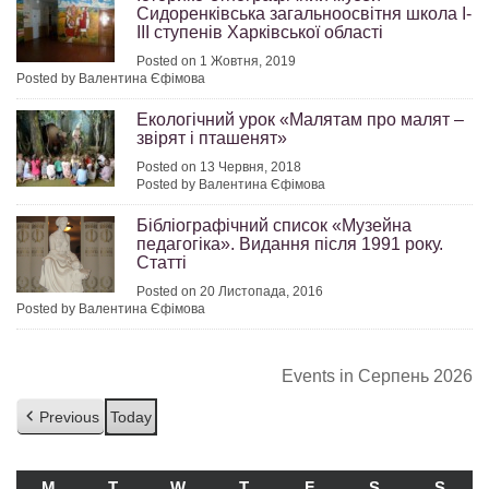
Сидоренківська загальноосвітня школа І-
ІІІ ступенів Харківської області
Posted on 1 Жовтня, 2019
Posted by Валентина Єфімова
Екологічний урок «Малятам про малят –
звірят і пташенят»
Posted on 13 Червня, 2018
Posted by Валентина Єфімова
Бібліографічний список «Музейна
педагогіка». Видання після 1991 року.
Статті
Posted on 20 Листопада, 2016
Posted by Валентина Єфімова
Events in Серпень 2026
Previous
Today
M
ПОНЕДІЛОК
T
ВІВТОРОК
W
СЕРЕДА
T
ЧЕТВЕР
F
П’ЯТНИЦЯ
S
СУБОТА
S
НЕДІ