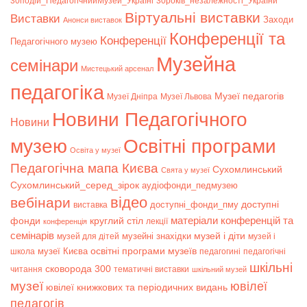
30подій_ПедагогічнийМузей_Україні
30років_незалежності_України
Віртуальні виставки
Bиставки
Заходи
Анонси виставок
Конференції та
Конференції
Педагогічного музею
Музейна
семінари
Мистецький арсенал
педагогіка
Музеї педагогів
Музеї Дніпра
Музеї Львова
Новини Педагогічного
Новини
музею
Освітні програми
Освіта у музеї
Педагогічна мапа Києва
Сухомлинський
Свята у музеї
Сухомлинський_серед_зірок
аудіофонди_педмузею
відео
вебінари
доступні
доступні_фонди_пму
виставка
матеріали конференцій та
фонди
круглий стіл
лекції
конференція
семінарів
музей і діти
музейні знахідки
музей для дітей
музей і
музеї Києва
освітні програми музеїв
школа
педагогині
педагогічні
шкільні
сковорода 300
читання
тематичні виставки
шкільний музей
музеї
ювілеї
ювілеї книжкових та періодичних видань
педагогів