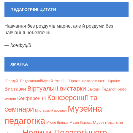
ПЕДАГОГІЧНІ ЦИТАТИ
Навчання без роздумів марне, але й роздуми без
навчання небезпечні
—
Конфуцій
ХМАРКА
30подій_ПедагогічнийМузей_Україні
30років_незалежності_України
Віртуальні виставки
Bиставки
Заходи Педагогічного
Конференції та
Конференції
музею
Музейна
семінари
Мистецький арсенал
педагогіка
Музеї педагогів
Музеї Дніпра
Музеї Львова
Новини Педагогічного