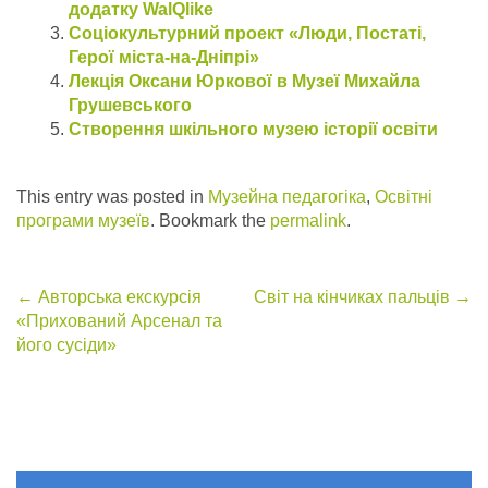
додатку WalQlike
Соціокультурний проект «Люди, Постаті,
Герої міста-на-Дніпрі»
Лекція Оксани Юркової в Музеї Михайла
Грушевського
Створення шкільного музею історії освіти
This entry was posted in
Музейна педагогіка
,
Освітні
програми музеїв
. Bookmark the
permalink
.
Post
←
Авторська екскурсія
Світ на кінчиках пальців
→
«Прихований Арсенал та
navigation
його сусіди»