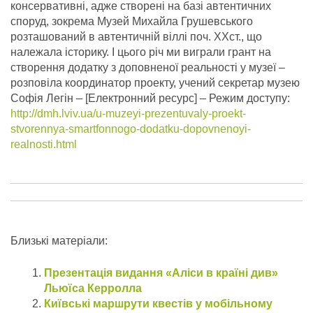
консервативні, адже створені на базі автентичних
споруд, зокрема Музей Михайла Грушевського
розташований в автентичній віллі поч. ХХст., що
належала історику. І цього річ ми виграли грант на
створення додатку з доповненої реальності у музеї –
розповіла координатор проекту, учений секретар музею
Софія Легін – [Електронний ресурс] – Режим доступу:
http://dmh.lviv.ua/u-muzeyi-prezentuvaly-proekt-
stvorennya-smartfonnogo-dodatku-dopovnenoyi-
realnosti.html
Близькі матеріали:
Презентація видання «Аліси в країні див»
Льюїса Керролла
Київські маршрути квестів у мобільному