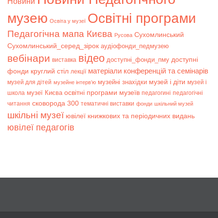
Новини
музею
Освітні програми
Освіта у музеї
Педагогічна мапа Києва
Сухомлинський
Русова
Сухомлинський_серед_зірок
аудіофонди_педмузею
відео
вебінари
доступні
доступні_фонди_пму
виставка
матеріали конференцій та семінарів
фонди
круглий стіл
лекції
музей і діти
музейні знахідки
музей для дітей
музей і
музейне інтерв’ю
музеї Києва
освітні програми музеїв
школа
педагогині
педагогічні
сковорода 300
читання
тематичні виставки
фонди
шкільний музей
шкільні музеї
ювілеї книжкових та періодичних видань
ювілеї педагогів