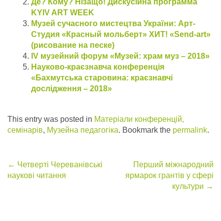
Де? Кому? Нізащо! Дискусійна программа
KYIV ART WEEK
Музей сучасного мистецтва України: Арт-
Студия «Красный мольберт» ХИТ! «Send-art»
(рисование на песке)
IV музейний форум «Музей: храм муз – 2018»
Науково-краєзнавча конференція
«Бахмутська старовина: краєзнавчі
дослідження – 2018»
This entry was posted in
Матеріали конференцій,
семінарів
,
Музейна педагогіка
. Bookmark the
permalink
.
Post
←
Четверті Череванівські
Перший міжнародний
наукові читання
ярмарок грантів у сфері
navigation
культури
→