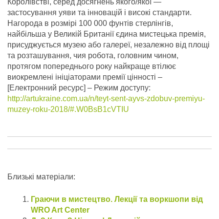
Королівстві, серед досягнень якого/якої —
застосування уяви та інновацій і високі стандарти.
Нагорода в розмірі 100 000 фунтів стерлінгів,
найбільша у Великій Британії єдина мистецька премія,
присуджується музею або галереї, незалежно від площі
та розташування, чия робота, головним чином,
протягом попереднього року найкраще втілює
виокремлені ініціаторами премії цінності –
[Електронний ресурс] – Режим доступу:
http://artukraine.com.ua/n/teyt-sent-ayvs-zdobuv-premiyu-
muzey-roku-2018/#.W0BsB1cVTIU
Близькі матеріали:
Граючи в мистецтво. Лекції та воркшопи від
WRO Art Center