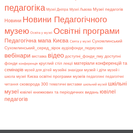
педагогіка
Музеї педагогів
Музеї Дніпра
Музеї Львова
Новини Педагогічного
Новини
музею
Освітні програми
Освіта у музеї
Педагогічна мапа Києва
Сухомлинський
Свята у музеї
Сухомлинський_серед_зірок
аудіофонди_педмузею
відео
вебінари
доступні
доступні_фонди_пму
виставка
матеріали конференцій та
фонди
круглий стіл
лекції
конференція
семінарів
музей і діти
музейні знахідки
музей для дітей
музей і
музеї Києва
освітні програми музеїв
школа
педагогині
педагогічні
шкільні
сковорода 300
читання
тематичні виставки
шкільний музей
музеї
ювілеї
ювілеї книжкових та періодичних видань
педагогів