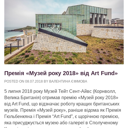
Премія «Музей року 2018» від Art Fund»
POSTED ON
08.07.2018
BY
ВАЛЕНТИНА ЄФІМОВА
5 липня 2018 року Музей Тейт Сент-Айвс (Корнволл,
Велика Британія) отримав премію «Музей року 2018»
від Art Fund, що відзначає роботу кращих британських
музеїв. Премія «Музей року», раніше відома як Премія
Гюльбенкяна і Премія “Art Fund”, є щорічною премією,
яка присуджується музею або галереї в Сполученому