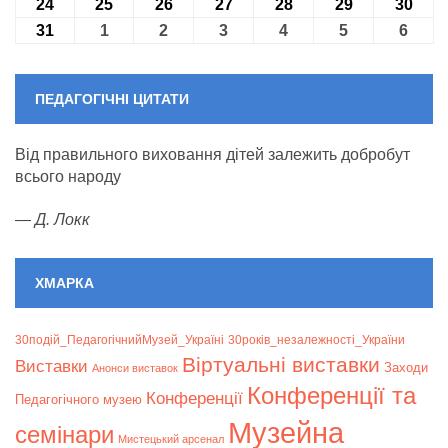
24
24.08.2026
25
25.08.2026
26
26.08.2026
27
27.08.2026
28
28.08.2026
29
29.08.2026
30
30.0
31
31.08.2026
1
01.09.2026
2
02.09.2026
3
03.09.2026
4
04.09.2026
5
05.09.2026
6
06.09
ПЕДАГОГІЧНІ ЦИТАТИ
Від правильного виховання дітей залежить добробут
всього народу
—
Д. Локк
ХМАРКА
30подій_ПедагогічнийМузей_Україні
30років_незалежності_України
Віртуальні виставки
Bиставки
Заходи
Анонси виставок
Конференції та
Конференції
Педагогічного музею
Музейна
семінари
Мистецький арсенал