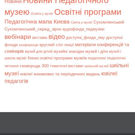
Новини Педагогічного
Новини
музею
Освітні програми
Освіта у музеї
Педагогічна мапа Києва
Сухомлинський
Свята у музеї
Сухомлинський_серед_зірок
аудіофонди_педмузею
відео
вебінари
доступні
доступні_фонди_пму
виставка
матеріали конференцій та
фонди
круглий стіл
лекції
конференція
семінарів
музей і діти
музейні знахідки
музей для дітей
музей і
музеї Києва
освітні програми музеїв
школа
педагогині
педагогічні
шкільні
сковорода 300
читання
тематичні виставки
шкільний музей
музеї
ювілеї
ювілеї книжкових та періодичних видань
педагогів