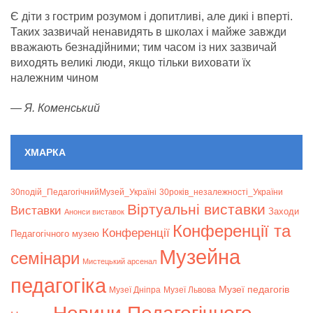
Є діти з гострим розумом і допитливі, але дикі і вперті.
Таких зазвичай ненавидять в школах і майже завжди
вважають безнадійними; тим часом із них зазвичай
виходять великі люди, якщо тільки виховати їх
належним чином
—
Я. Коменський
ХМАРКА
30подій_ПедагогічнийМузей_Україні
30років_незалежності_України
Віртуальні виставки
Bиставки
Заходи
Анонси виставок
Конференції та
Конференції
Педагогічного музею
Музейна
семінари
Мистецький арсенал
педагогіка
Музеї педагогів
Музеї Дніпра
Музеї Львова