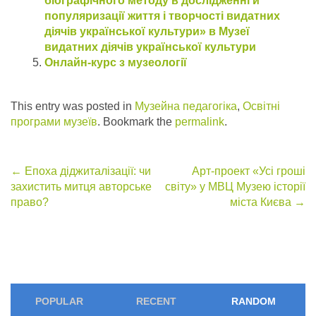
біографічного методу в дослідженні й
популяризації життя і творчості видатних
діячів української культури» в Музеї
видатних діячів української культури
Онлайн-курс з музеології
This entry was posted in
Музейна педагогіка
,
Освітні
програми музеїв
. Bookmark the
permalink
.
Post
←
Епоха діджиталізації: чи
Арт-проект «Усі гроші
захистить митця авторське
світу» у МВЦ Музею історії
navigation
право?
міста Києва
→
POPULAR
RECENT
RANDOM