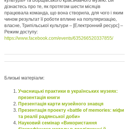
культура» та Борщівського краєзнавчого музею. Ви
дізнаєтесь про те, як протягом шести місяців
працювала команда, що вона створила, для чого і яким
чином результат її роботи вплине на популяризацію,
власне, Трипільської культури – [Електронний ресурс] –
Режим доступу:
https://www.facebook.com/events/635266520337855/
Близькі матеріали:
Учасницькі практики в українських музеях:
презентація книги
Презентація карти музейного знавця
Презентація проекту «battle of memoriеs: міфи
та реалії радянської доби»
Науковий семінар «Використання