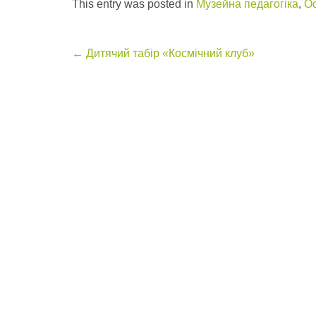
This entry was posted in
Музейна педагогіка
,
Ос
Post
←
Дитячий табір «Космічний клуб»
navigation