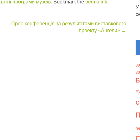
вітні програми музеїв
. Bookmark the
permalink
.
У
с
Прес-конференція за результатами виставкового
проекту «Ангели»
→
30
30
В
м
с
п
пе