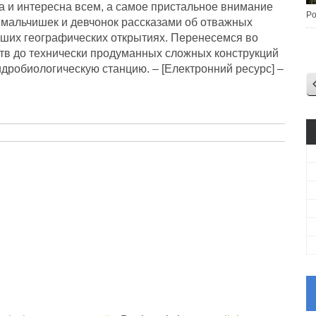
а и интересна всем, а самое пристальное внимание
Po
мальчишек и девчонок рассказами об отважных
ьших географических открытиях. Перенесемся во
тв до технически продуманных сложных конструкций
идробиологическую станцию.
– [Електронний ресурс] –