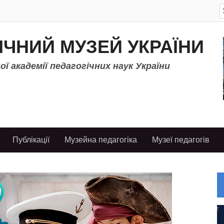
S
f
ІЧНИЙ МУЗЕЙ УКРАЇНИ
ї академії педагогічних наук України
Публікації
Музейна педагогіка
Музеї педагогів