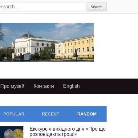
earch
or:
Про музей
Контакти
English
POPULAR
RECENT
RANDOM
Екскурсія вихідного дня «Про що
розповідають гроші»