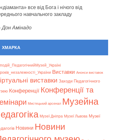
 «діаманта» все від Бога і нічого від
ереднього навчального закладу
—
Дон Амінадо
ХМАРКА
подій_ПедагогічнийМузей_Україні
Bиставки
років_незалежності_України
Анонси виставок
іртуальні виставки
Заходи Педагогічного
Конференції та
Конференції
узею
Музейна
емінари
Мистецький арсенал
едагогіка
Музеї
Музеї Дніпра
Музеї Львова
Новини
Новини
дагогів
Педагогічного музею