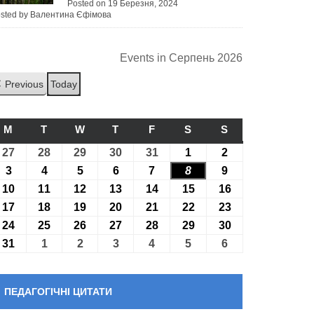
Posted on 19 Березня, 2024
sted by Валентина Єфімова
Events in Серпень 2026
Previous
Today
M
ПОНЕДІЛОК
T
ВІВТОРОК
W
СЕРЕДА
T
ЧЕТВЕР
F
П’ЯТНИЦЯ
S
СУБОТА
S
НЕДІЛЯ
27
27.07.2026
28
28.07.2026
29
29.07.2026
30
30.07.2026
31
31.07.2026
1
01.08.2026
2
02.08.2026
3
03.08.2026
4
04.08.2026
5
05.08.2026
6
06.08.2026
7
07.08.2026
8
08.08.2026
9
09.08.2026
10
10.08.2026
11
11.08.2026
12
12.08.2026
13
13.08.2026
14
14.08.2026
15
15.08.2026
16
16.08.2026
17
17.08.2026
18
18.08.2026
19
19.08.2026
20
20.08.2026
21
21.08.2026
22
22.08.2026
23
23.08.2026
24
24.08.2026
25
25.08.2026
26
26.08.2026
27
27.08.2026
28
28.08.2026
29
29.08.2026
30
30.08.2026
31
31.08.2026
1
01.09.2026
2
02.09.2026
3
03.09.2026
4
04.09.2026
5
05.09.2026
6
06.09.2026
ПЕДАГОГІЧНІ ЦИТАТИ