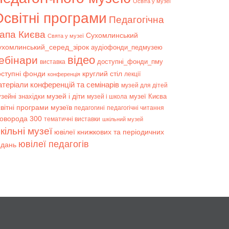
Освіта у музеї
світні програми
Педагогічна
апа Києва
Сухомлинський
Свята у музеї
ухомлинський_серед_зірок
аудіофонди_педмузею
відео
ебінари
доступні_фонди_пму
виставка
оступні фонди
круглий стіл
лекції
конференція
атеріали конференцій та семінарів
музей для дітей
музей і діти
зейні знахідки
музеї Києва
музей і школа
вітні програми музеїв
педагогині
педагогічні читання
коворода 300
тематичні виставки
шкільний музей
кільні музеї
ювілеї книжкових та періодичних
ювілеї педагогів
идань