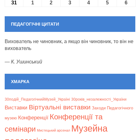
31
31.08.2026
1
01.09.2026
2
02.09.2026
3
03.09.2026
4
04.09.2026
5
05.09.2026
6
06.09
ПЕДАГОГІЧНІ ЦИТАТИ
Вихователь не чиновник, а якщо він чиновник, то він не
вихователь
—
К. Ушинський
ХМАРКА
30подій_ПедагогічнийМузей_Україні
30років_незалежності_України
Віртуальні виставки
Bиставки
Заходи Педагогічного
Конференції та
Конференції
музею
Музейна
семінари
Мистецький арсенал