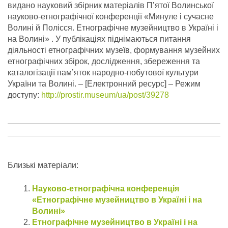
видано науковий збірник матеріалів П’ятої Волинської
науково-етнографічної конференції «Минуле і сучасне
Волині й Полісся. Етнографічне музейництво в Україні і
на Волині» . У публікаціях піднімаються питання
діяльності етнографічних музеїв, формування музейних
етнографічних збірок, дослідження, збереження та
каталогізації пам’яток народно-побутової культури
України та Волині.
– [Електронний ресурс] – Режим
доступу:
http://prostir.museum/ua/post/39278
Близькі матеріали:
Науково-етнографічна конференція
«Етнографічне музейництво в Україні і на
Волині»
Етнографічне музейництво в Україні і на