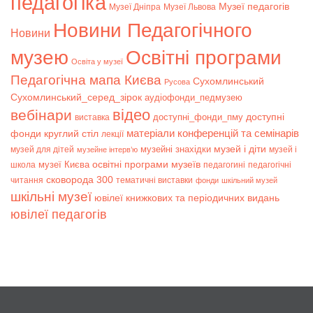
педагогіка
Музеї педагогів
Музеї Дніпра
Музеї Львова
Новини Педагогічного
Новини
музею
Освітні програми
Освіта у музеї
Педагогічна мапа Києва
Сухомлинський
Русова
Сухомлинський_серед_зірок
аудіофонди_педмузею
відео
вебінари
доступні
доступні_фонди_пму
виставка
матеріали конференцій та семінарів
фонди
круглий стіл
лекції
музей і діти
музейні знахідки
музей для дітей
музей і
музейне інтерв’ю
музеї Києва
освітні програми музеїв
школа
педагогині
педагогічні
сковорода 300
читання
тематичні виставки
фонди
шкільний музей
шкільні музеї
ювілеї книжкових та періодичних видань
ювілеї педагогів