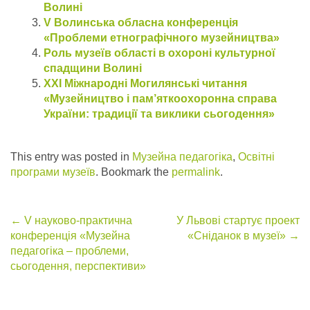
Волині
V Волинська обласна конференція
«Проблеми етнографічного музейництва»
Роль музеїв області в охороні культурної
спадщини Волині
ХХI Міжнародні Могилянські читання
«Музейництво і пам’яткоохоронна справа
України: традиції та виклики сьогодення»
This entry was posted in
Музейна педагогіка
,
Освітні
програми музеїв
. Bookmark the
permalink
.
Post
←
V науково-практична
У Львові стартує проект
конференція «Музейна
«Сніданок в музеї»
→
navigation
педагогіка – проблеми,
сьогодення, перспективи»