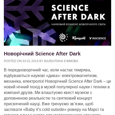
Новорічний Science After Dark
POSTED ON
03.01.2019
BY
ВАЛЕНТИНА ЄФІМОВА
В передноворічний час, коли настає темрява,
відбуваються наукові «дива»: електромагнетизм,
механіка, електроліз! Новорічний Science After Dark – це
новий нічний похід в музей популярної науки і техніки в
компанії друзів. Ми влаштуємо квест музеєм з
доповненою реальністю та святковий концерт
присвячений науці. Вже тренуємо зв’язки, щоб
заспівати «Baby it’s cold outside» роверу на Марсі та