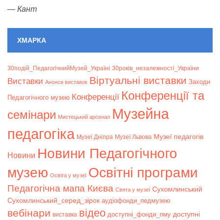
—
Кант
ХМАРКА
30подій_ПедагогічнийМузей_Україні
30років_незалежності_України
Віртуальні виставки
Bиставки
Заходи
Анонси виставок
Конференції та
Конференції
Педагогічного музею
Музейна
семінари
Мистецький арсенал
педагогіка
Музеї педагогів
Музеї Дніпра
Музеї Львова
Новини Педагогічного
Новини
музею
Освітні програми
Освіта у музеї
Педагогічна мапа Києва
Сухомлинський
Свята у музеї
Сухомлинський_серед_зірок
аудіофонди_педмузею
відео
вебінари
доступні
доступні_фонди_пму
виставка