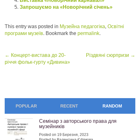
Виставка «Новорічний карнавал»
Запрошуємо на «Новорічний січень»
This entry was posted in
Музейна педагогіка
,
Освітні
програми музеїв
. Bookmark the
permalink
.
Post
←
Концерт-вистава до 20-
Різдвяні сюрпризи
→
річчя фольк-гурту «Дивина»
navigation
POPULAR
RECENT
RANDOM
Семінар з авторського права для
музейників
Posted on 19 Березня, 2023
Posted by Валентина Єфімова