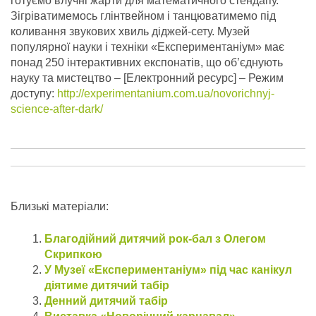
готуємо влучні жарти для математичного стендапу.
Зігріватимемось глінтвейном і танцюватимемо під
коливання звукових хвиль діджей-сету. Музей
популярної науки і техніки «Експериментаніум» має
понад 250 інтерактивних експонатів, що об’єднують
науку та мистецтво – [Електронний ресурс] – Режим
доступу:
http://experimentanium.com.ua/novorichnyj-
science-after-dark/
Близькі матеріали:
Благодійний дитячий рок-бал з Олегом
Скрипкою
У Музеї «Експериментаніум» під час канікул
діятиме дитячий табір
Денний дитячий табір