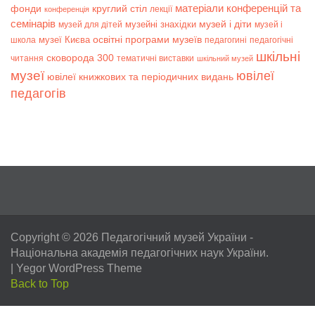
матеріали конференцій та
фонди
круглий стіл
лекції
конференція
семінарів
музей і діти
музейні знахідки
музей для дітей
музей і
музеї Києва
освітні програми музеїв
школа
педагогині
педагогічні
шкільні
сковорода 300
читання
тематичні виставки
шкільний музей
музеї
ювілеї
ювілеї книжкових та періодичних видань
педагогів
Copyright © 2026
Педагогічний музей України
-
Національна академія педагогічних наук України.
|
Yegor WordPress Theme
Back to Top