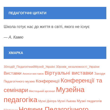
ПЕДАГОГІЧНІ ЦИТАТИ
Школа готує нас до життя в світі, якого не існує
—
А. Камю
ХМАРКА
30подій_ПедагогічнийМузей_Україні
30років_незалежності_України
Віртуальні виставки
Bиставки
Заходи
Анонси виставок
Конференції та
Конференції
Педагогічного музею
Музейна
семінари
Мистецький арсенал
педагогіка
Музеї педагогів
Музеї Дніпра
Музеї Львова
Новини Педагогічного