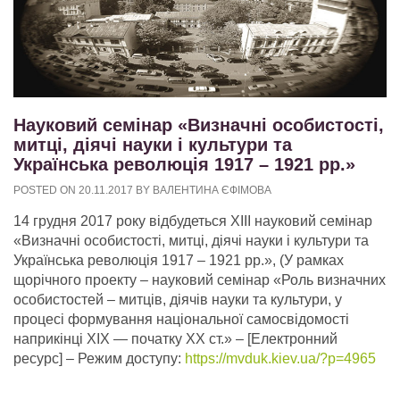
Науковий семінар «Визначні особистості,
митці, діячі науки і культури та
Українська революція 1917 – 1921 рр.»
POSTED ON
20.11.2017
BY
ВАЛЕНТИНА ЄФІМОВА
14 грудня 2017 року відбудеться ХІІІ науковий семінар
«Визначні особистості, митці, діячі науки і культури та
Українська революція 1917 – 1921 рр.», (У рамках
щорічного проекту – науковий семінар «Роль визначних
особистостей – митців, діячів науки та культури, у
процесі формування національної самосвідомості
наприкінці ХІХ — початку ХХ ст.»
– [Електронний
ресурс] – Режим доступу:
https://mvduk.kiev.ua/?p=4965