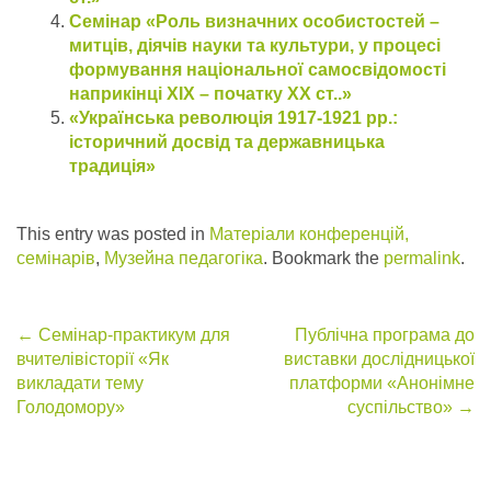
Семінар «Роль визначних особистостей –
митців, діячів науки та культури, у процесі
формування національної самосвідомості
наприкінці ХІХ – початку ХХ ст..»
«Українська революція 1917-1921 рр.:
історичний досвід та державницька
традиція»
This entry was posted in
Матеріали конференцій,
семінарів
,
Музейна педагогіка
. Bookmark the
permalink
.
Post
←
Семінар-практикум для
Публічна програма до
вчителівісторії «Як
виставки дослідницької
navigation
викладати тему
платформи «Анонімне
Голодомору»
суспільство»
→