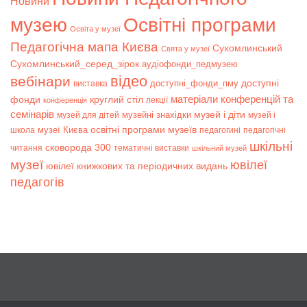
Новини
музею
Освітні програми
Освіта у музеї
Педагогічна мапа Києва
Сухомлинський
Свята у музеї
Сухомлинський_серед_зірок
аудіофонди_педмузею
відео
вебінари
доступні
доступні_фонди_пму
виставка
матеріали конференцій та
фонди
круглий стіл
лекції
конференція
семінарів
музей і діти
музейні знахідки
музей для дітей
музей і
музеї Києва
освітні програми музеїв
школа
педагогині
педагогічні
шкільні
сковорода 300
читання
тематичні виставки
шкільний музей
музеї
ювілеї
ювілеї книжкових та періодичних видань
педагогів