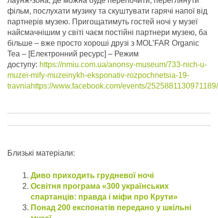
лаунж-зона, де можна буде перепочити, переглянути
фільм, послухати музику та скуштувати гарячі напої від
партнерів музею. Пригощатимуть гостей ночі у музеї
найсмачнішим у світі чаєм постійні партнери музею, ба
більше – вже просто хороші друзі з MOL’FAR Organic
Tea – [Електронний ресурс] – Режим
доступу:
https://nmiu.com.ua/anonsy-museum/733-nich-u-
muzei-mify-muzeinykh-eksponativ-rozpochnetsia-19-
travniahttps://www.facebook.com/events/2525881130971189/
Близькі матеріали:
Диво приходить грудневої ночі
Освітня програма «300 українських
спартанців: правда і міфи про Крути»
Понад 200 експонатів передано у шкільні