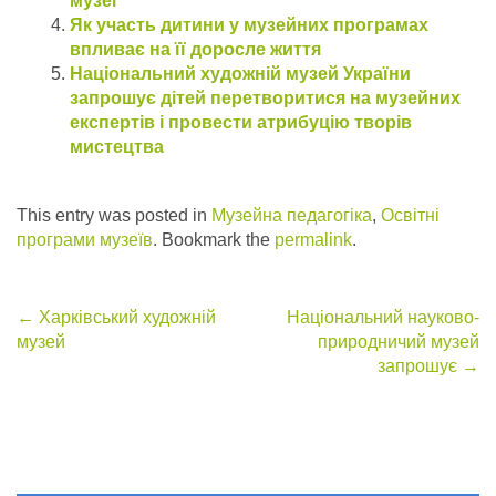
музеї
Як участь дитини у музейних програмах
впливає на її доросле життя
Національний художній музей України
запрошує дітей перетворитися на музейних
експертів і провести атрибуцію творів
мистецтва
This entry was posted in
Музейна педагогіка
,
Освітні
програми музеїв
. Bookmark the
permalink
.
Post
←
Харківський художній
Національний науково-
музей
природничий музей
navigation
запрошує
→