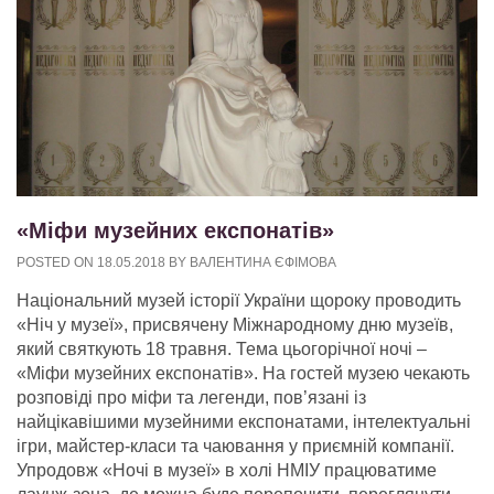
«Міфи музейних експонатів»
POSTED ON
18.05.2018
BY
ВАЛЕНТИНА ЄФІМОВА
Національний музей історії України щороку проводить
«Ніч у музеї», присвячену Міжнародному дню музеїв,
який святкують 18 травня. Тема цьогорічної ночі –
«Міфи музейних експонатів». На гостей музею чекають
розповіді про міфи та легенди, пов’язані із
найцікавішими музейними експонатами, інтелектуальні
ігри, майстер-класи та чаювання у приємній компанії.
Упродовж «Ночі в музеї» в холі НМІУ працюватиме