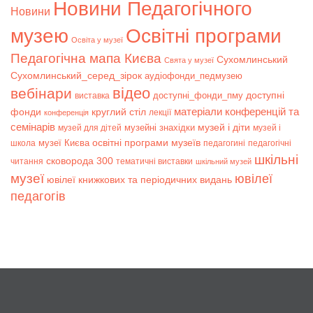
Новини Педагогічного
Новини
музею
Освітні програми
Освіта у музеї
Педагогічна мапа Києва
Сухомлинський
Свята у музеї
Сухомлинський_серед_зірок
аудіофонди_педмузею
відео
вебінари
доступні
доступні_фонди_пму
виставка
матеріали конференцій та
фонди
круглий стіл
лекції
конференція
семінарів
музей і діти
музейні знахідки
музей для дітей
музей і
музеї Києва
освітні програми музеїв
школа
педагогині
педагогічні
шкільні
сковорода 300
читання
тематичні виставки
шкільний музей
музеї
ювілеї
ювілеї книжкових та періодичних видань
педагогів