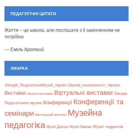
ПЕДАГОГІЧНІ ЦИТАТИ
Життя – це школа, але поспішати з її закінченням не
потрібно
—
Еміль Кроткий
ХМАРКА
30подій_ПедагогічнийМузей_Україні
30років_незалежності_України
Віртуальні виставки
Bиставки
Заходи
Анонси виставок
Конференції та
Конференції
Педагогічного музею
Музейна
семінари
Мистецький арсенал
педагогіка
Музеї педагогів
Музеї Дніпра
Музеї Львова