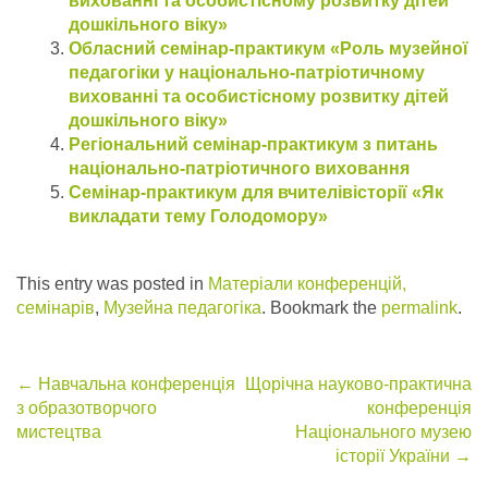
вихованні та особистісному розвитку дітей
дошкільного віку»
Обласний семінар-практикум «Роль музейної
педагогіки у національно-патріотичному
вихованні та особистісному розвитку дітей
дошкільного віку»
Регіональний семінар-практикум з питань
національно-патріотичного виховання
Семінар-практикум для вчителівісторії «Як
викладати тему Голодомору»
This entry was posted in
Матеріали конференцій,
семінарів
,
Музейна педагогіка
. Bookmark the
permalink
.
Post
←
Навчальна конференція
Щорічна науково-практична
з образотворчого
конференція
navigation
мистецтва
Національного музею
історії України
→