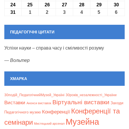
24
24.08.2026
25
25.08.2026
26
26.08.2026
27
27.08.2026
28
28.08.2026
29
29.08.2026
30
30.0
31
31.08.2026
1
01.09.2026
2
02.09.2026
3
03.09.2026
4
04.09.2026
5
05.09.2026
6
06.09
ПЕДАГОГІЧНІ ЦИТАТИ
Успіхи науки – справа часу і сміливості розуму
—
Вольтер
ХМАРКА
30подій_ПедагогічнийМузей_Україні
30років_незалежності_України
Віртуальні виставки
Bиставки
Заходи
Анонси виставок
Конференції та
Конференції
Педагогічного музею
Музейна
семінари
Мистецький арсенал