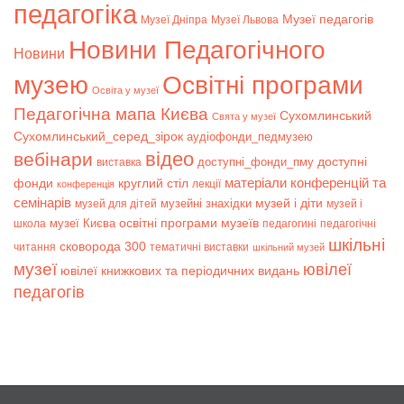
педагогіка
Музеї педагогів
Музеї Дніпра
Музеї Львова
Новини Педагогічного
Новини
музею
Освітні програми
Освіта у музеї
Педагогічна мапа Києва
Сухомлинський
Свята у музеї
Сухомлинський_серед_зірок
аудіофонди_педмузею
відео
вебінари
доступні
доступні_фонди_пму
виставка
матеріали конференцій та
фонди
круглий стіл
лекції
конференція
семінарів
музей і діти
музейні знахідки
музей для дітей
музей і
музеї Києва
освітні програми музеїв
школа
педагогині
педагогічні
шкільні
сковорода 300
читання
тематичні виставки
шкільний музей
музеї
ювілеї
ювілеї книжкових та періодичних видань
педагогів