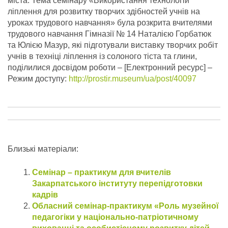
міста. Тема семінару «Використання технологій
ліплення для розвитку творчих здібностей учнів на
уроках трудового навчання» була розкрита вчителями
трудового навчання Гімназії № 14 Наталією Горбатюк
та Юлією Мазур, які підготували виставку творчих робіт
учнів в техніці ліплення із солоного тіста та глини,
поділилися досвідом роботи – [Електронний ресурс] –
Режим доступу:
http://prostir.museum/ua/post/40097
Близькі матеріали:
Семінар – практикум для вчителів
Закарпатського інституту перепідготовки
кадрів
Обласний семінар-практикум «Роль музейної
педагогіки у національно-патріотичному