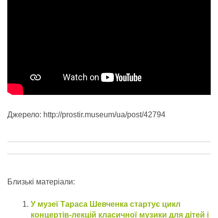
Джерело: http://prostir.museum/ua/post/42794
Близькі матеріали:
У музеї Тараса Шевченка стартує цикл
концертів-лекцій класичної музики для дітей і