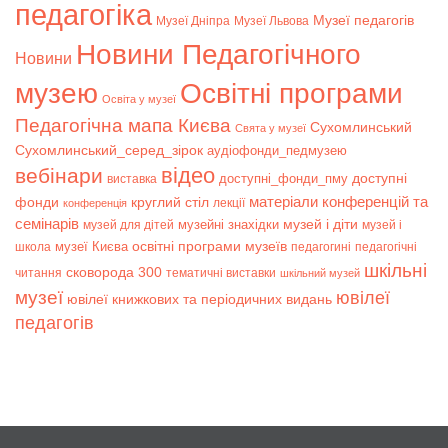
педагогіка
Музеї педагогів
Музеї Дніпра
Музеї Львова
Новини Педагогічного
Новини
музею
Освітні програми
Освіта у музеї
Педагогічна мапа Києва
Сухомлинський
Свята у музеї
Сухомлинський_серед_зірок
аудіофонди_педмузею
відео
вебінари
доступні
доступні_фонди_пму
виставка
матеріали конференцій та
фонди
круглий стіл
лекції
конференція
семінарів
музей і діти
музейні знахідки
музей для дітей
музей і
музеї Києва
освітні програми музеїв
школа
педагогині
педагогічні
шкільні
сковорода 300
читання
тематичні виставки
шкільний музей
музеї
ювілеї
ювілеї книжкових та періодичних видань
педагогів