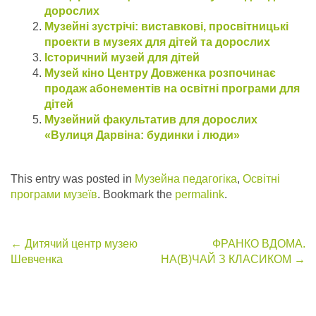
дорослих
Музейні зустрічі: виставкові, просвітницькі
проекти в музеях для дітей та дорослих
Історичний музей для дітей
Музей кіно Центру Довженка розпочинає
продаж абонементів на освітні програми для
дітей
Музейний факультатив для дорослих
«Вулиця Дарвіна: будинки і люди»
This entry was posted in
Музейна педагогіка
,
Освітні
програми музеїв
. Bookmark the
permalink
.
Post
←
Дитячий центр музею
ФРАНКО ВДОМА.
Шевченка
НА(В)ЧАЙ З КЛАСИКОМ
→
navigation