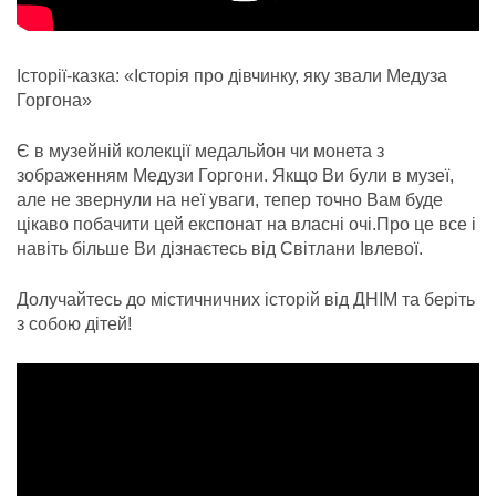
Історії-казка: «Історія про дівчинку, яку звали Медуза
Горгона»
Є в музейній колекції медальйон чи монета з
зображенням Медузи Горгони. Якщо Ви були в музеї,
але не звернули на неї уваги, тепер точно Вам буде
цікаво побачити цей експонат на власні очі.Про це все і
навіть більше Ви дізнаєтесь від Світлани Івлевої.
Долучайтесь до містичничних історій від ДНІМ та беріть
з собою дітей!