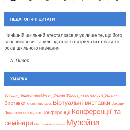
ПЕДАГОГІЧНІ ЦИТАТИ
Нинішній шкільний атестат засвідчує лише те, що його
власникові вистачило здатності витримати стільки-то
років шкільного навчання
—
Л. Пітер
ХМАРКА
30подій_ПедагогічнийМузей_Україні
30років_незалежності_України
Віртуальні виставки
Bиставки
Заходи
Анонси виставок
Конференції та
Конференції
Педагогічного музею
Музейна
семінари
Мистецький арсенал