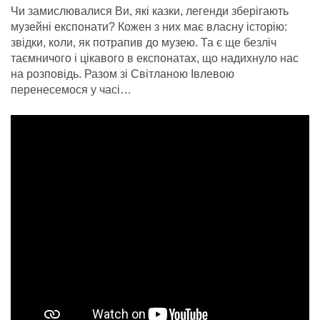
Чи замислювалися Ви, які казки, легенди зберігають
музейні експонати? Кожен з них має власну історію:
звідки, коли, як потрапив до музею. Та є ще безліч
таємничого і цікавого в експонатах, що надихнуло нас
на розповідь. Разом зі Світланою Івлевою
перенесемося у часі…