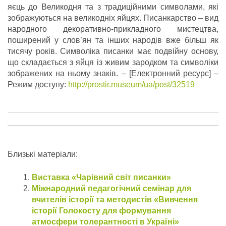
яєць до Великодня та з традиційними символами, які
зображуються на великодніх яйцях. Писанкарство – вид
народного декоративно-прикладного мистецтва,
поширений у слов’ян та інших народів вже більш як
тисячу років. Символіка писанки має подвійну основу,
що складається з яйця із живим зародком та символіки
зображених на ньому знаків. – [Електронний ресурс] –
Режим доступу:
http://prostir.museum/ua/post/32519
Близькі матеріали:
Виставка «Чарівний світ писанки»
Міжнародний педагогічний семінар для
вчителів історії та методистів «Вивчення
історії Голокосту для формування
атмосфери толерантності в Україні»