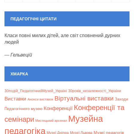
ПЕДАГОГІЧНІ ЦИТАТИ
Класи повні милих дітей, але світ сповнений дурних
людей
—
Гельвецій
ХМАРКА
30подій_ПедагогічнийМузей_Україні
30років_незалежності_України
Віртуальні виставки
Bиставки
Заходи
Анонси виставок
Конференції та
Конференції
Педагогічного музею
Музейна
семінари
Мистецький арсенал
педагогіка
Музеї педагогів
Музеї Дніпра
Музеї Львова