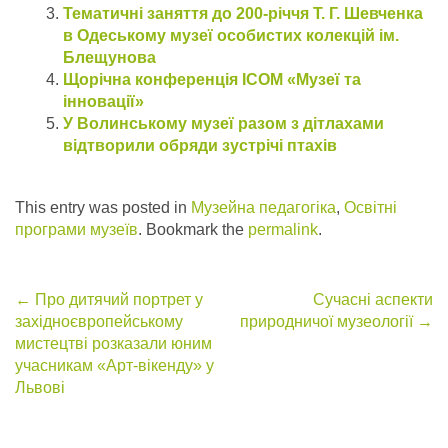
Тематичні заняття до 200-річчя Т. Г. Шевченка
в Одеському музеї особистих колекцій ім.
Блещунова
Щорічна конференція ІСОМ «Музеї та
інновації»
У Волинському музеї разом з дітлахами
відтворили обряди зустрічі птахів
This entry was posted in
Музейна педагогіка
,
Освітні
програми музеїв
. Bookmark the
permalink
.
Post
←
Про дитячий портрет у
Сучасні аспекти
західноєвропейському
природничої музеології
→
navigation
мистецтві розказали юним
учасникам «Арт-вікенду» у
Львові