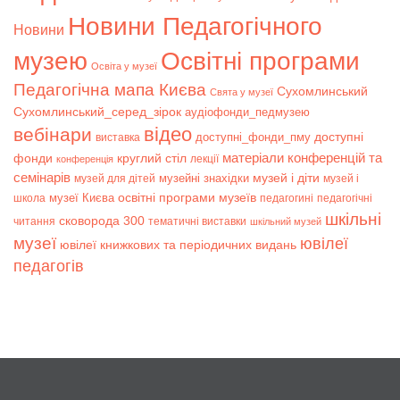
Новини Педагогічного
Новини
музею
Освітні програми
Освіта у музеї
Педагогічна мапа Києва
Сухомлинський
Свята у музеї
Сухомлинський_серед_зірок
аудіофонди_педмузею
відео
вебінари
доступні
доступні_фонди_пму
виставка
матеріали конференцій та
фонди
круглий стіл
лекції
конференція
семінарів
музей і діти
музейні знахідки
музей для дітей
музей і
музеї Києва
освітні програми музеїв
школа
педагогині
педагогічні
шкільні
сковорода 300
читання
тематичні виставки
шкільний музей
музеї
ювілеї
ювілеї книжкових та періодичних видань
педагогів