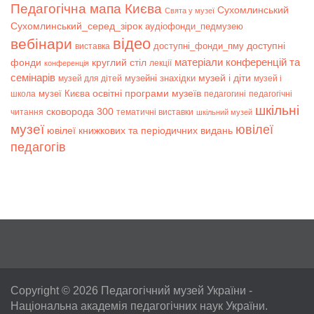
Педагогічна мапа Києва
Сухомлинський
Свята у музеї
Сухомлинський_серед_зірок
аудіофонди_педмузею
відео
вебінари
доступні
доступні_фонди_пму
виставка
матеріали конференцій та
фонди
круглий стіл
лекції
конференція
семінарів
музей і діти
музейні знахідки
музей для дітей
музей і
музеї Києва
освітні програми музеїв
школа
педагогині
педагогічні
шкільні
сковорода 300
читання
тематичні виставки
шкільний музей
музеї
ювілеї
ювілеї книжкових та періодичних видань
педагогів
Copyright © 2026
Педагогічний музей України
-
Національна академія педагогічних наук України.