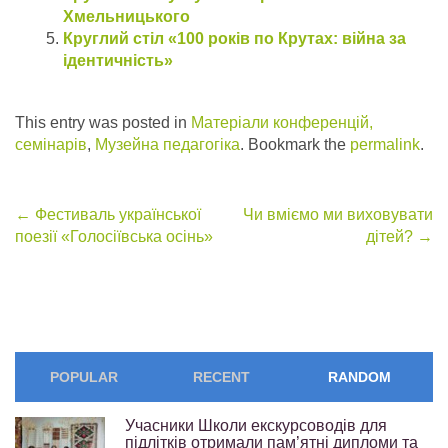
Хмельницького
Круглий стіл «100 років по Крутах: війна за
ідентичність»
This entry was posted in
Матеріали конференцій,
семінарів
,
Музейна педагогіка
. Bookmark the
permalink
.
Post
←
Фестиваль української
Чи вміємо ми виховувати
поезії «Голосіївська осінь»
дітей?
→
navigation
POPULAR
RECENT
RANDOM
Учасники Школи екскурсоводів для
підлітків отримали пам’ятні дипломи та