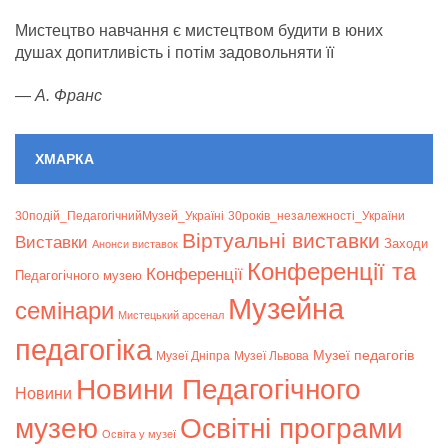
Мистецтво навчання є мистецтвом будити в юних
душах допитливість і потім задовольняти її
—
А. Франс
ХМАРКА
30подій_ПедагогічнийМузей_Україні
30років_незалежності_України
Віртуальні виставки
Bиставки
Заходи
Анонси виставок
Конференції та
Конференції
Педагогічного музею
Музейна
семінари
Мистецький арсенал
педагогіка
Музеї педагогів
Музеї Дніпра
Музеї Львова
Новини Педагогічного
Новини
музею
Освітні програми
Освіта у музеї