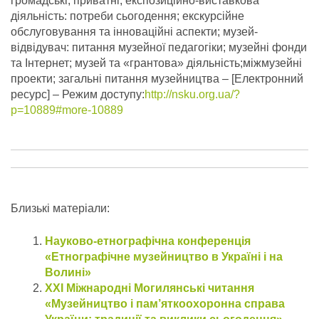
громадські, приватні; експозиційно-виставкова
діяльність: потреби сьогодення; екскурсійне
обслуговування та інноваційні аспекти; музей-
відвідувач: питання музейної педагогіки; музейні фонди
та Інтернет; музей та «грантова» діяльність;міжмузейні
проекти; загальні питання музейництва – [Електронний
ресурс] – Режим доступу:
http://nsku.org.ua/?
p=10889#more-10889
Близькі матеріали:
Науково-етнографічна конференція
«Етнографічне музейництво в Україні і на
Волині»
ХХI Міжнародні Могилянські читання
«Музейництво і пам’яткоохоронна справа