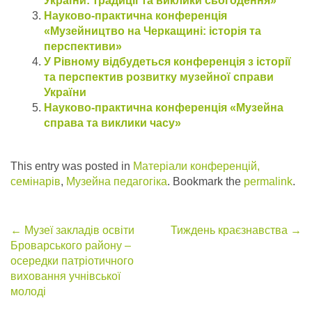
України: традиції та виклики сьогодення»
Науково-практична конференція
«Музейництво на Черкащині: історія та
перспективи»
У Рівному відбудеться конференція з історії
та перспектив розвитку музейної справи
України
Науково-практична конференція «Музейна
справа та виклики часу»
This entry was posted in
Матеріали конференцій,
семінарів
,
Музейна педагогіка
. Bookmark the
permalink
.
Post
←
Музеї закладів освіти
Тиждень краєзнавства
→
Броварського району –
navigation
осередки патріотичного
виховання учнівської
молоді