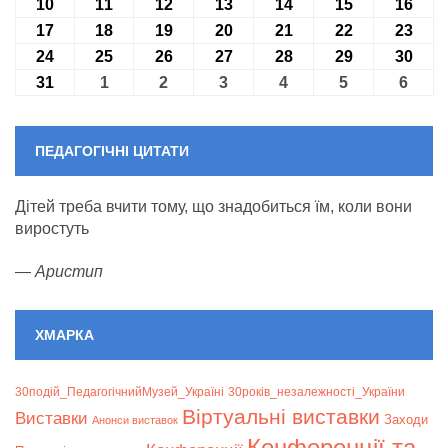
10
10.08.2026
11
11.08.2026
12
12.08.2026
13
13.08.2026
14
14.08.2026
15
15.08.2026
16
16.0
17
17.08.2026
18
18.08.2026
19
19.08.2026
20
20.08.2026
21
21.08.2026
22
22.08.2026
23
23.0
24
24.08.2026
25
25.08.2026
26
26.08.2026
27
27.08.2026
28
28.08.2026
29
29.08.2026
30
30.0
31
31.08.2026
1
01.09.2026
2
02.09.2026
3
03.09.2026
4
04.09.2026
5
05.09.2026
6
06.09
ПЕДАГОГІЧНІ ЦИТАТИ
Дітей треба вчити тому, що знадобиться їм, коли вони
виростуть
—
Аристип
ХМАРКА
30подій_ПедагогічнийМузей_Україні
30років_незалежності_України
Віртуальні виставки
Bиставки
Заходи
Анонси виставок
Конференції та