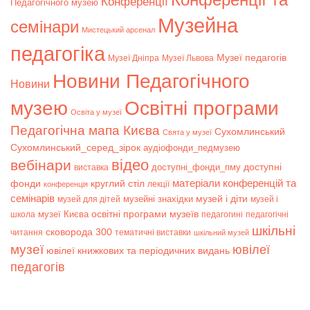
Конференції
Педагогічного музею
Музейна
семінари
Мистецький арсенал
педагогіка
Музеї педагогів
Музеї Дніпра
Музеї Львова
Новини Педагогічного
Новини
музею
Освітні програми
Освіта у музеї
Педагогічна мапа Києва
Сухомлинський
Свята у музеї
Сухомлинський_серед_зірок
аудіофонди_педмузею
відео
вебінари
доступні
доступні_фонди_пму
виставка
матеріали конференцій та
фонди
круглий стіл
лекції
конференція
семінарів
музей і діти
музейні знахідки
музей для дітей
музей і
музеї Києва
освітні програми музеїв
школа
педагогині
педагогічні
шкільні
сковорода 300
читання
тематичні виставки
шкільний музей
музеї
ювілеї
ювілеї книжкових та періодичних видань
педагогів