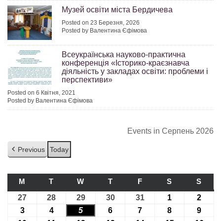
Музей освіти міста Бердичева
Posted on 23 Березня, 2026
Posted by Валентина Єфімова
Всеукраїнська науково-практична
конференція «Історико-краєзнавча
діяльність у закладах освіти: проблеми і
перспективи»
Posted on 6 Квітня, 2021
Posted by Валентина Єфімова
Events in Серпень 2026
Previous
Today
M
ПОНЕДІЛОК
T
ВІВТОРОК
W
СЕРЕДА
T
ЧЕТВЕР
F
П’ЯТНИЦЯ
S
СУБОТА
S
НЕДІ
27
27.07.2026
28
28.07.2026
29
29.07.2026
30
30.07.2026
31
31.07.2026
1
01.08.2026
2
02.08
3
03.08.2026
4
04.08.2026
5
05.08.2026
6
06.08.2026
7
07.08.2026
8
08.08.2026
9
09.08