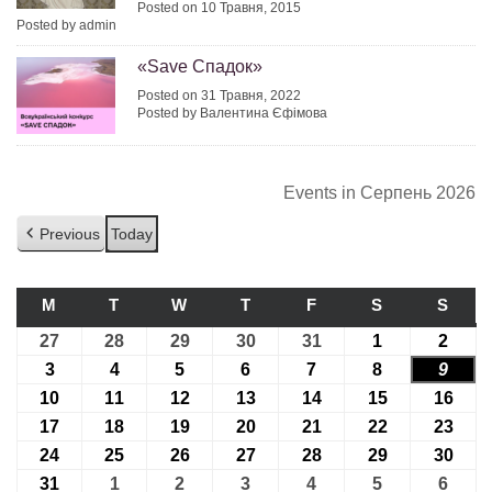
Posted on 10 Травня, 2015
Posted by admin
«Save Спадок»
Posted on 31 Травня, 2022
Posted by Валентина Єфімова
Events in Серпень 2026
Previous
Today
M
ПОНЕДІЛОК
T
ВІВТОРОК
W
СЕРЕДА
T
ЧЕТВЕР
F
П’ЯТНИЦЯ
S
СУБОТА
S
НЕДІ
27
27.07.2026
28
28.07.2026
29
29.07.2026
30
30.07.2026
31
31.07.2026
1
01.08.2026
2
02.08
3
03.08.2026
4
04.08.2026
5
05.08.2026
6
06.08.2026
7
07.08.2026
8
08.08.2026
9
09.08
10
10.08.2026
11
11.08.2026
12
12.08.2026
13
13.08.2026
14
14.08.2026
15
15.08.2026
16
16.0
17
17.08.2026
18
18.08.2026
19
19.08.2026
20
20.08.2026
21
21.08.2026
22
22.08.2026
23
23.0
24
24.08.2026
25
25.08.2026
26
26.08.2026
27
27.08.2026
28
28.08.2026
29
29.08.2026
30
30.0
31
31.08.2026
1
01.09.2026
2
02.09.2026
3
03.09.2026
4
04.09.2026
5
05.09.2026
6
06.09