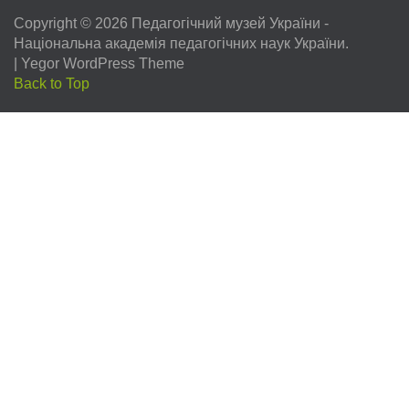
Copyright © 2026
Педагогічний музей України
-
Національна академія педагогічних наук України.
|
Yegor WordPress Theme
Back to Top