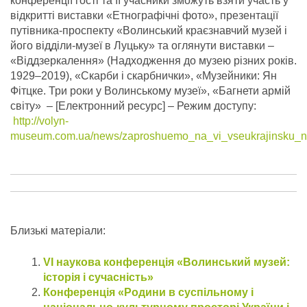
конференції гості та її учасники зможуть взяти участь у
відкритті виставки «Етнографічні фото», презентації
путівника-проспекту «Волинський краєзнавчий музей і
його відділи-музеї в Луцьку» та оглянути виставки –
«Віддзеркалення» (Надходження до музею різних років.
1929–2019), «Скарби і скарбнички», «Музейники: Ян
Фітцке. Три роки у Волинському музеї», «Багнети армій
світу» – [Електронний ресурс] – Режим доступу:
http://volyn-
museum.com.ua/news/zaproshuemo_na_vi_vseukrajinsku_nauk
Близькі матеріали:
VІ наукова конференція «Волинський музей:
історія і сучасність»
Конференція «Родини в суспільному і