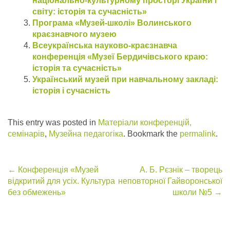
національно-культурному просторі України і
світу: історія та сучасність»
Програма «Музей-школі» Волинського
краєзнавчого музею
Всеукраїнська науково-краєзнавча
конференція «Музеї Бердичівського краю:
історія та сучасність»
Український музей при навчальному закладі:
історія і сучасність
This entry was posted in
Матеріали конференцій,
семінарів
,
Музейна педагогіка
. Bookmark the
permalink
.
Post
←
Конференція «Музей
А. Б. Рєзнік – творець
відкритий для усіх. Культура
неповторної Гайворонської
navigation
без обмежень»
школи №5
→