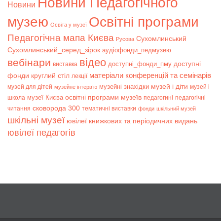
Новини Педагогічного
Новини
музею
Освітні програми
Освіта у музеї
Педагогічна мапа Києва
Сухомлинський
Русова
Сухомлинський_серед_зірок
аудіофонди_педмузею
відео
вебінари
доступні
доступні_фонди_пму
виставка
матеріали конференцій та семінарів
фонди
круглий стіл
лекції
музей і діти
музейні знахідки
музей для дітей
музей і
музейне інтерв’ю
музеї Києва
освітні програми музеїв
школа
педагогині
педагогічні
сковорода 300
читання
тематичні виставки
фонди
шкільний музей
шкільні музеї
ювілеї книжкових та періодичних видань
ювілеї педагогів