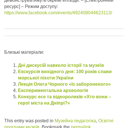
демонструватимуть окремі епізоди.
– [Електронний
ресурс] – Режим доступу:
https://www.facebook.com/events/492408044623113/
Близькі матеріали:
Дні дискусій навколо історії та музеїв
Екскурсія вихідного дня: 100 років слави
морської піхоти України
Лекція Олега Чорного «Із забороненого»
Експериментальна археологія
Конкурс есе та відеороликів «Хто вони –
герої міста на Дніпрі?»
This entry was posted in
Музейна педагогіка
,
Освітні
програми музеїв
. Bookmark the
permalink
.