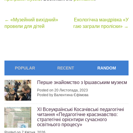
Post
←
«Музейний вихідний»
Екологічна мандрівка «У
провели для дітей
гаю заграли проліски»
→
navigation
POPULAR
RECENT
RANDOM
Перше знайомство з Іршавським музеєм
Posted on 20 Листопада, 2023
Posted by Валентина Єфімова
ХІ Всеукраїнські Косачівські педагогічні
читання «Педагогічне краєзнавство:
стратегічні орієнтири сучасного
освітнього процесу»
Posted on 7 Квітня, 2026