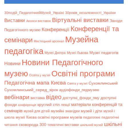
30подій_ПедагогічнийМузей_Україні
30років_незалежності_України
Віртуальні виставки
Bиставки
Заходи
Анонси виставок
Конференції та
Конференції
Педагогічного музею
Музейна
семінари
Мистецький арсенал
педагогіка
Музеї педагогів
Музеї Дніпра
Музеї Львова
Новини Педагогічного
Новини
музею
Освітні програми
Освіта у музеї
Педагогічна мапа Києва
Сухомлинський
Свята у музеї
Сухомлинський_серед_зірок
аудіофонди_педмузею
відео
вебінари
доступні
доступні_фонди_пму
виставка
матеріали конференцій та
фонди
круглий стіл
лекції
конференція
семінарів
музей і діти
музейні знахідки
музей для дітей
музей і
музеї Києва
освітні програми музеїв
школа
педагогині
педагогічні
шкільні
сковорода 300
читання
тематичні виставки
шкільний музей