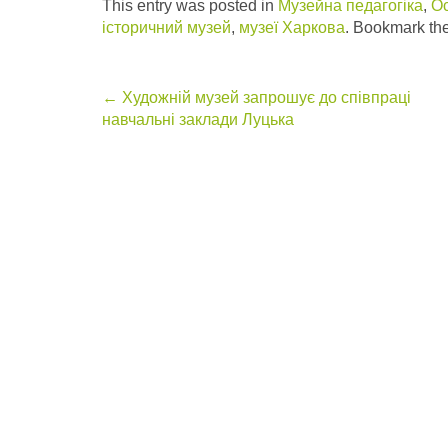
This entry was posted in
Музейна педагогіка
,
Ос
історичний музей
,
музеї Харкова
. Bookmark th
Post
←
Художній музей запрошує до співпраці
навчальні заклади Луцька
navigation