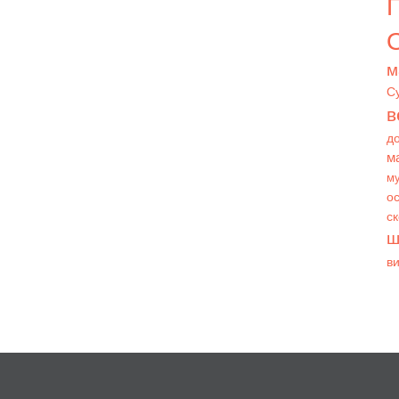
О
м
С
в
д
м
му
ос
с
ш
в