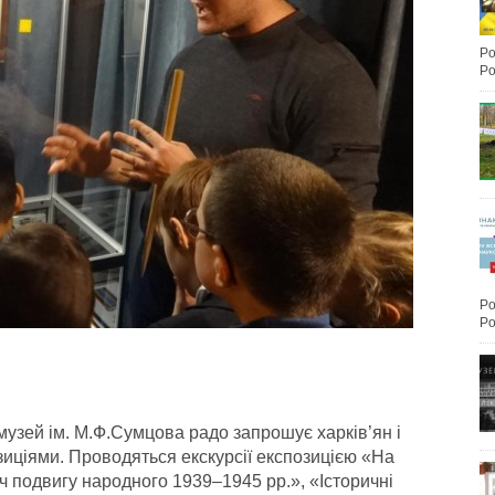
Po
Po
Po
Po
 музей ім. М.Ф.Сумцова радо запрошує харків’ян і
озиціями. Проводяться екскурсії експозицією «На
ч подвигу народного 1939–1945 рр.», «Історичні