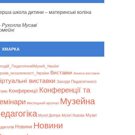
ерша школа дитини – материнські коліна
—
Рухолла Мусаві
омейні
ХМАРКА
подій_ПедагогічнийМузей_Україні
Bиставки
років_незалежності_України
Анонси виставок
іртуальні виставки
Заходи Педагогічного
Конференції та
Конференції
узею
Музейна
емінари
Мистецький арсенал
едагогіка
Музеї
Музеї Дніпра
Музеї Львова
Новини
Новини
дагогів