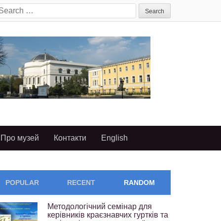
earch
or:
Про музей
Контакти
English
POPULAR
RECENT
RANDOM
Методологічний семінар для
керівників краєзнавчих гуртків та