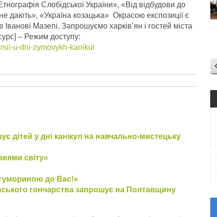
Етнографія Слобідської України», «Від відбудови до
не дають», «Україна козацька» Окрасою експозиції є
 Іванові Мазепі. Запрошуємо харків’ян і гостей міста
сурс] – Режим доступу:
rsii-u-dni-zymovykh-kanikul
є дітей у дні канікул на навчально-мистецьку
еями світу»
з гумориною до Вас!»
аїнського гончарства запрошує на Полтавщину