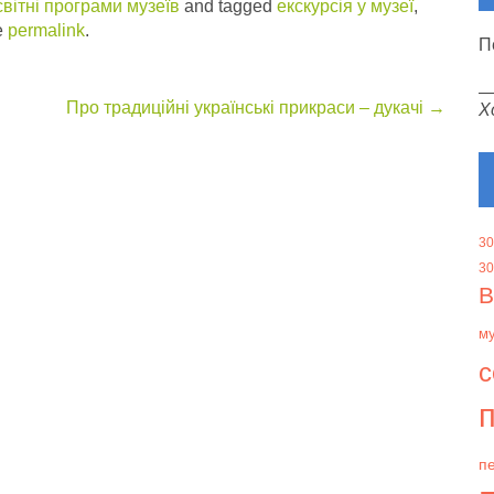
вітні програми музеїв
and tagged
екскурсія у музеї
,
e
permalink
.
П
Про традиційні українські прикраси – дукачі
→
Х
30
30
В
м
с
п
пе