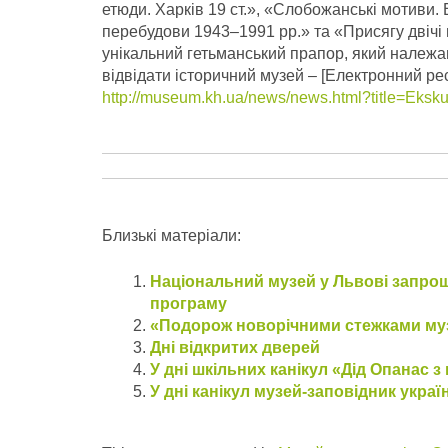
етюди. Харків 19 ст.», «Слобожанські мотиви. 
перебудови 1943–1991 рр.» та «Присягу двічі 
унікальний гетьманський прапор, який належав
відвідати історичний музей – [Електронний ре
http://museum.kh.ua/news/news.html?title=Eksku
Близькі матеріали:
Національний музей у Львові запрошу
програму
«Подорож новорічними стежками муз
Дні відкритих дверей
У дні шкільних канікул «Дід Опанас 
У дні канікул музей-заповідник укр