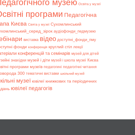
Педагогічного музею
Освіта у музеї
світні програми
Педагогічна
апа Києва
Сухомлинський
Свята у музеї
ухомлинський_серед_зірок
аудіофонди_педмузею
відео
ебінари
доступні_фонди_пму
виставка
оступні фонди
круглий стіл
лекції
конференція
атеріали конференцій та семінарів
музей для дітей
музей і діти
зейні знахідки
музеї Києва
музей і школа
вітні програми музеїв
педагогині
педагогічні читання
коворода 300
тематичні виставки
шкільний музей
кільні музеї
ювілеї книжкових та періодичних
ювілеї педагогів
идань