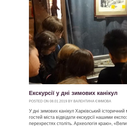
Екскурсії у дні зимових канікул
POSTED ON
08.01.2019
BY
ВАЛЕНТИНА ЄФІМОВА
У дні зимових канікул Харківський історичний
гостей міста відвідати екскурсії нашими експ
перехрестях століть. Археологія краю», «Вели