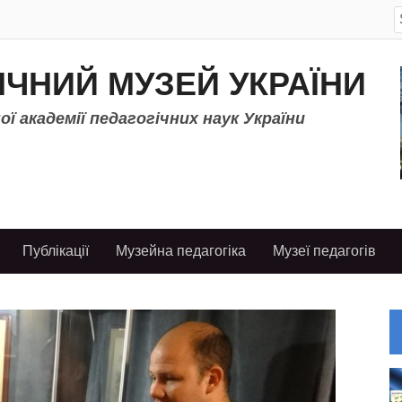
S
f
ІЧНИЙ МУЗЕЙ УКРАЇНИ
ї академії педагогічних наук України
Публікації
Музейна педагогіка
Музеї педагогів