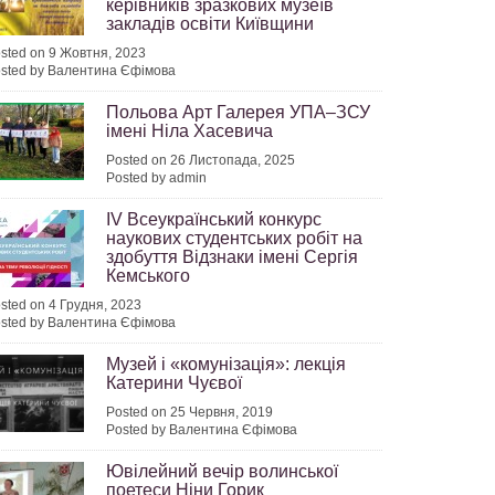
керівників зразкових музеїв
закладів освіти Київщини
sted on 9 Жовтня, 2023
sted by Валентина Єфімова
Польова Арт Галерея УПА–ЗСУ
імені Ніла Хасевича
Posted on 26 Листопада, 2025
Posted by admin
IV Всеукраїнський конкурс
наукових студентських робіт на
здобуття Відзнаки імені Сергія
Кемського
sted on 4 Грудня, 2023
sted by Валентина Єфімова
Музей і «комунізація»: лекція
Катерини Чуєвої
Posted on 25 Червня, 2019
Posted by Валентина Єфімова
Ювілейний вечір волинської
поетеси Ніни Горик