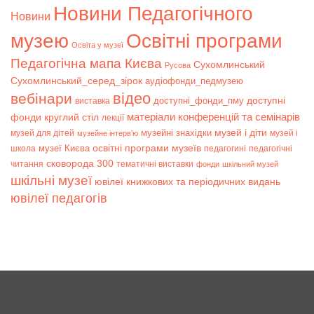
Новини Педагогічного
Новини
музею
Освітні програми
Освіта у музеї
Педагогічна мапа Києва
Сухомлинський
Русова
Сухомлинський_серед_зірок
аудіофонди_педмузею
відео
вебінари
доступні
доступні_фонди_пму
виставка
матеріали конференцій та семінарів
фонди
круглий стіл
лекції
музей і діти
музейні знахідки
музей для дітей
музей і
музейне інтерв’ю
музеї Києва
освітні програми музеїв
школа
педагогині
педагогічні
сковорода 300
читання
тематичні виставки
фонди
шкільний музей
шкільні музеї
ювілеї книжкових та періодичних видань
ювілеї педагогів