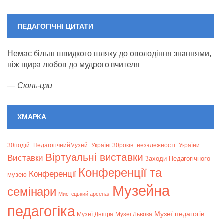
ПЕДАГОГІЧНІ ЦИТАТИ
Немає більш швидкого шляху до оволодіння знаннями,
ніж щира любов до мудрого вчителя
—
Сюнь-цзи
ХМАРКА
30подій_ПедагогічнийМузей_Україні
30років_незалежності_України
Віртуальні виставки
Bиставки
Заходи Педагогічного
Конференції та
Конференції
музею
Музейна
семінари
Мистецький арсенал
педагогіка
Музеї педагогів
Музеї Дніпра
Музеї Львова