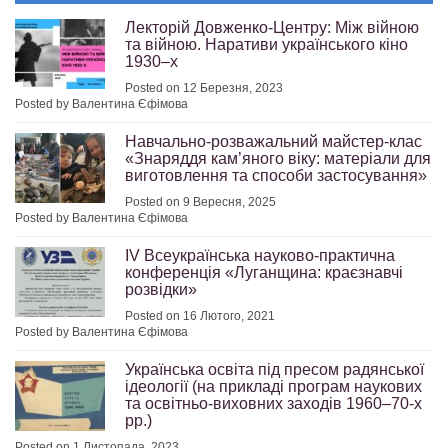
Лекторій Довженко-Центру: Між війною
та війною. Наративи українського кіно
1930–х
Posted on 12 Березня, 2023
Posted by Валентина Єфімова
Навчально-розважальний майстер-клас
«Знаряддя кам’яного віку: матеріали для
виготовлення та способи застосування»
Posted on 9 Вересня, 2025
Posted by Валентина Єфімова
IV Всеукраїнська науково-практична
конференція «Луганщина: краєзнавчі
розвідки»
Posted on 16 Лютого, 2021
Posted by Валентина Єфімова
Українська освіта під пресом радянської
ідеології (на прикладі програм наукових
та освітньо-виховних заходів 1960–70-х
рр.)
Posted on 1 Листопада, 2023