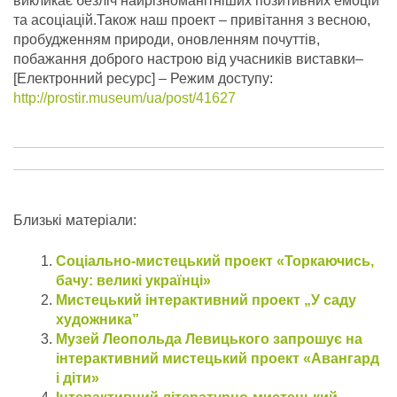
викликає безліч найрізноманітніших позитивних емоцій
та асоціацій.Також наш проект – привітання з весною,
пробудженням природи, оновленням почуттів,
побажання доброго настрою від учасників виставки–
[Електронний ресурс] – Режим доступу:
http://prostir.museum/ua/post/41627
Близькі матеріали:
Соціально-мистецький проект «Торкаючись,
бачу: великі українці»
Мистецький інтерактивний проект „У саду
художника”
Музей Леопольда Левицького запрошує на
інтерактивний мистецький проект «Авангард
і діти»