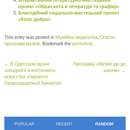
Інтерактивний літературно-мистецький
проект «Образ кота в літературі та графіці»
Благодійний соціально-мистецький проект
«Коло добра»
This entry was posted in
Музейна педагогіка
,
Освітні
програми музеїв
. Bookmark the
permalink
.
Post
←
В Одесском музее
Програма «Музей іде до
западного и восточного
школи»
→
navigation
искусства откроется
Правозащитный Киноклуб
POPULAR
RECENT
RANDOM