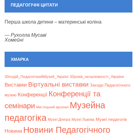
ПЕДАГОГІЧНІ ЦИТАТИ
Перша школа дитини – материнські коліна
—
Рухолла Мусаві
Хомейні
ХМАРКА
30подій_ПедагогічнийМузей_Україні
30років_незалежності_України
Віртуальні виставки
Bиставки
Заходи Педагогічного
Конференції та
Конференції
музею
Музейна
семінари
Мистецький арсенал
педагогіка
Музеї педагогів
Музеї Дніпра
Музеї Львова
Новини Педагогічного
Новини