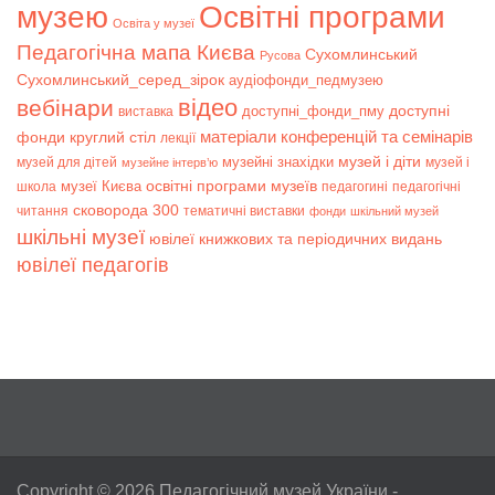
музею
Освітні програми
Освіта у музеї
Педагогічна мапа Києва
Сухомлинський
Русова
Сухомлинський_серед_зірок
аудіофонди_педмузею
відео
вебінари
доступні
доступні_фонди_пму
виставка
матеріали конференцій та семінарів
фонди
круглий стіл
лекції
музей і діти
музейні знахідки
музей для дітей
музей і
музейне інтерв’ю
музеї Києва
освітні програми музеїв
школа
педагогині
педагогічні
сковорода 300
читання
тематичні виставки
фонди
шкільний музей
шкільні музеї
ювілеї книжкових та періодичних видань
ювілеї педагогів
Copyright © 2026
Педагогічний музей України
-