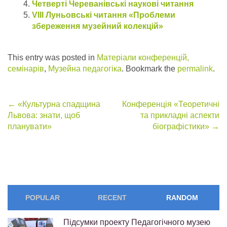
Четверті Череванівські наукові читання
VІIІ Луньовські читання «Проблеми
збереження музейний колекцій»
This entry was posted in
Матеріали конференцій,
семінарів
,
Музейна педагогіка
. Bookmark the
permalink
.
Post
←
«Культурна спадщина
Конференція «Теоретичні
Львова: знати, щоб
та прикладні аспекти
navigation
планувати»
біографістики»
→
POPULAR
RECENT
RANDOM
Підсумки проекту Педагогічного музею