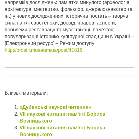
напрямків досліджень: пам’ятки минулого (археологія,
архітектура, мистецтво, фольклор, джерелознавство та
ін.) у нових дослідженнях; історична постать – творча
сила на тлі своєї епохи; досвід, правові аспекти,
проблеми реставрації та музеєфікації пам’яток;
популяризація історико-культурної спадщини в Україні –
[Електронний ресурс] – Режим доступу:
http://prostir.museum/ua/post/41816
Близькі матеріали:
«Дубенські наукові читання»
VII наукові читання пам’яті Бориса
Возницького
VII наукові читання пам’яті Бориса
Возницького