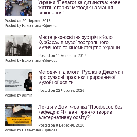
України “Педагогіка дитинства: нове
життя “старих” методик навчання і
виховання”
Posted on 26 Червня, 2018
Posted by Валентина Єфімова
Мистецько-освітня зустріч «Коло
Курбаса» в музеї театрального,
музичного та кіномистецтва України
Posted on 11 Березня, 2017
Posted by Валентина Єфімова
Методичні діалоги: Руслана Джахман
про сучасні практики природничої
музейної освіти
Posted on 22 Червня, 2026
Posted by admin
Лекція у Домі Франка “Професор без
кафедри: Як Іван Франко творив
альтернативну освіту?”
Posted on 8 Вересня, 2020
Posted by Валентина Єфімова