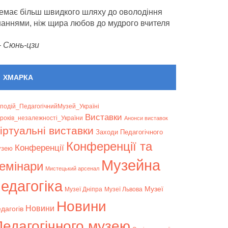
емає більш швидкого шляху до оволодіння
наннями, ніж щира любов до мудрого вчителя
—
Сюнь-цзи
ХМАРКА
подій_ПедагогічнийМузей_Україні
Bиставки
років_незалежності_України
Анонси виставок
іртуальні виставки
Заходи Педагогічного
Конференції та
Конференції
узею
Музейна
емінари
Мистецький арсенал
едагогіка
Музеї
Музеї Дніпра
Музеї Львова
Новини
Новини
дагогів
Педагогічного музею