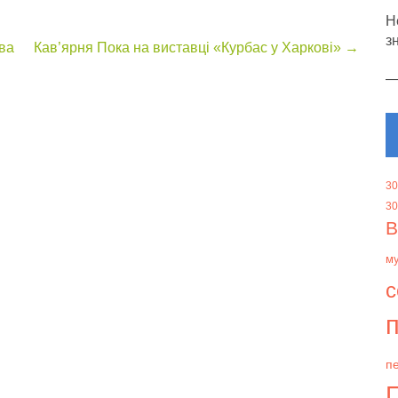
Н
з
ва
Кав’ярня Пока на виставці «Курбас у Харкові»
→
30
30
В
м
с
п
пе