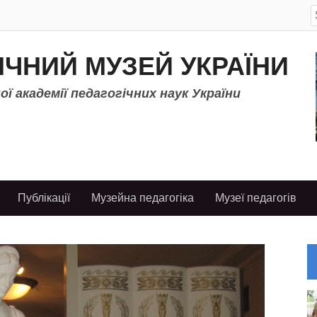
S
f
ІЧНИЙ МУЗЕЙ УКРАЇНИ
ї академії педагогічних наук України
Публікації
Музейна педагогіка
Музеї педагогів