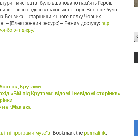
тури і мистецтв, було вшановано пам’ять Героїв
ини з цією подією української історії. Вперше було
а Бензика – старшини кінного полку Чорних
ні – [Електронний ресурс] – Режим доступу:
http
чя-бою-під-кру/
боїв під Крутами
хід «Бій під Крутами: відомі і невідомі сторінки»
орінки
 на г.Маківка
вітні програми музеїв
. Bookmark the
permalink
.