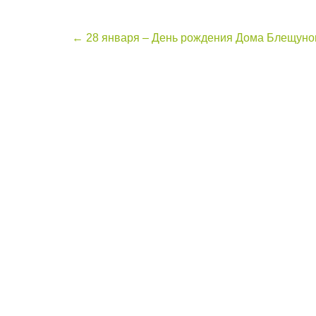
Post
←
28 января – День рождения Дома Блещуно
navigation