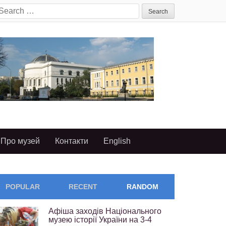
earch
or:
Про музей
Контакти
English
POPULAR
RECENT
RANDOM
Афіша заходів Національного
музею історії України на 3-4