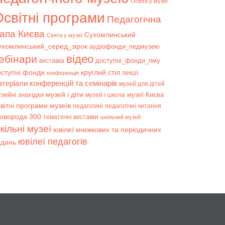
Освіта у музеї
світні програми
Педагогічна
апа Києва
Сухомлинський
Свята у музеї
ухомлинський_серед_зірок
аудіофонди_педмузею
відео
ебінари
доступні_фонди_пму
виставка
оступні фонди
круглий стіл
лекції
конференція
атеріали конференцій та семінарів
музей для дітей
музей і діти
зейні знахідки
музеї Києва
музей і школа
вітні програми музеїв
педагогині
педагогічні читання
коворода 300
тематичні виставки
шкільний музей
кільні музеї
ювілеї книжкових та періодичних
ювілеї педагогів
идань