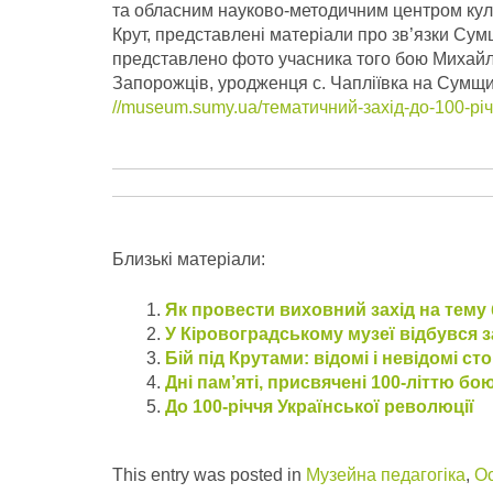
та обласним науково-методичним центром куль
Крут, представлені матеріали про зв’язки Сумщ
представлено фото учасника того бою Михайл
Запорожців, уродженця с. Чапліївка на Сумщи
//museum.sumy.ua/тематичний-захід-до-100-річ
Близькі матеріали:
Як провести виховний захід на тему 
У Кіровоградському музеї відбувся за
Бій під Крутами: відомі і невідомі ст
Дні пам’яті, присвячені 100-літтю бою
До 100-річчя Української революції
This entry was posted in
Музейна педагогіка
,
Ос