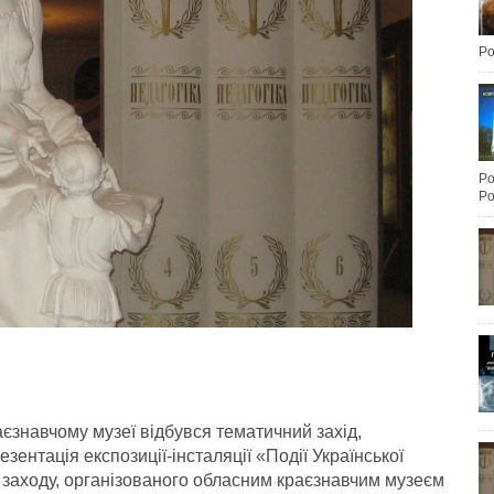
Po
Po
Po
єзнавчому музеї відбувся тематичний захід,
зентація експозиції-інсталяції «Події Української
с заходу, організованого обласним краєзнавчим музеєм