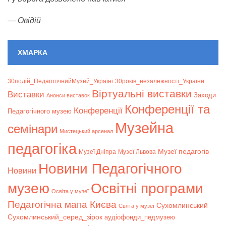
—
Овідій
ХМАРКА
30подій_ПедагогічнийМузей_Україні
30років_незалежності_України
Віртуальні виставки
Bиставки
Заходи
Анонси виставок
Конференції та
Конференції
Педагогічного музею
Музейна
семінари
Мистецький арсенал
педагогіка
Музеї педагогів
Музеї Дніпра
Музеї Львова
Новини Педагогічного
Новини
музею
Освітні програми
Освіта у музеї
Педагогічна мапа Києва
Сухомлинський
Свята у музеї
Сухомлинський_серед_зірок
аудіофонди_педмузею