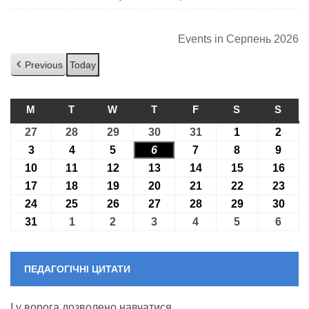
Events in Серпень 2026
Previous
Today
M
ПОНЕДІЛОК
T
ВІВТОРОК
W
СЕРЕДА
T
ЧЕТВЕР
F
П’ЯТНИЦЯ
S
СУБОТА
S
НЕДІ
27
27.07.2026
28
28.07.2026
29
29.07.2026
30
30.07.2026
31
31.07.2026
1
01.08.2026
2
02.08
3
03.08.2026
4
04.08.2026
5
05.08.2026
6
06.08.2026
7
07.08.2026
8
08.08.2026
9
09.08
10
10.08.2026
11
11.08.2026
12
12.08.2026
13
13.08.2026
14
14.08.2026
15
15.08.2026
16
16.0
17
17.08.2026
18
18.08.2026
19
19.08.2026
20
20.08.2026
21
21.08.2026
22
22.08.2026
23
23.0
24
24.08.2026
25
25.08.2026
26
26.08.2026
27
27.08.2026
28
28.08.2026
29
29.08.2026
30
30.0
31
31.08.2026
1
01.09.2026
2
02.09.2026
3
03.09.2026
4
04.09.2026
5
05.09.2026
6
06.09
ПЕДАГОГІЧНІ ЦИТАТИ
І у ворога дозволено навчатися