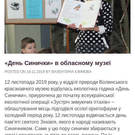
«День Синички» в обласному музеї
POSTED ON
18.11.2019
BY
ВАЛЕНТИНА ЄФІМОВА
12 листопада 2019 року, у відділі природи Волинського
краєзнавчого музею відбулась екологічна година «День
Синички», приурочена до початку всеукраїнської
екологічної операції «Зустріч зимуючих птахів» −
облаштування місць підгодівлі осілої орнітофауни у
холодний період року. 12 листопада відмічається день
пам’яті святого Зіновія, якого в народі називають
Синичником. Саме у цю пору синички збираються у