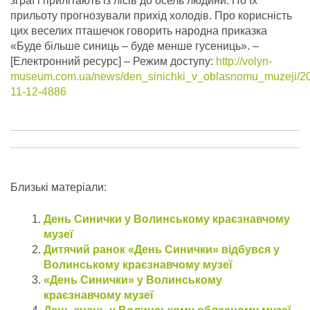
зграї і прилітають із лісів до осель людини. По їх
прильоту прогнозували прихід холодів. Про корисність
цих веселих пташечок говорить народна приказка
«Буде більше синиць – буде менше гусениць».
–
[Електронний ресурс] – Режим доступу:
http://volyn-
museum.com.ua/news/den_sinichki_v_oblasnomu_muzeji/2
11-12-4886
Близькі матеріали:
День Синички у Волинському краєзнавчому
музеї
Дитячий ранок «День Синички» відбувся у
Волинському краєзнавчому музеї
«День Синички» у Волинському
краєзнавчому музеї