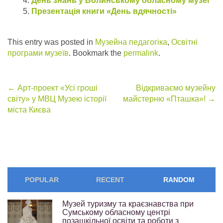
День знань у Волинському обласному музеї
Презентація книги «День вдячності»
This entry was posted in
Музейна педагогіка
,
Освітні
програми музеїв
. Bookmark the
permalink
.
Post
←
Арт-проект «Усі гроші
Відкриваємо музейну
світу» у МВЦ Музею історії
майстерню «Пташка»!
→
navigation
міста Києва
POPULAR
RECENT
RANDOM
Музей туризму та краєзнавства при
Сумському обласному центрі
позашкільної освіти та роботи з