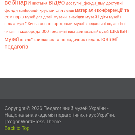
відео
вебінари
доступні
доступні_фонди_пму
виставка
матеріали конференцій та
фонди
круглий стіл
лекції
конференція
семінарів
музей і діти
музейні знахідки
музей для дітей
музей і
музеї Києва
освітні програми музеїв
школа
педагогині
педагогічні
шкільні
сковорода 300
читання
тематичні виставки
шкільний музей
музеї
ювілеї
ювілеї книжкових та періодичних видань
педагогів
Copyright © 2026
Педагогічний музей України
-
Національна академія педагогічних наук України.
|
Yegor WordPress Theme
Back to Top