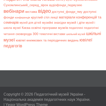
Сухомлинський_серед_зірок
аудіофонди_педмузею
відео
вебінари
доступні
доступні_фонди_пму
виставка
матеріали конференцій та
фонди
круглий стіл
лекції
конференція
семінарів
музей і діти
музейні знахідки
музей для дітей
музей і
музеї Києва
освітні програми музеїв
школа
педагогині
педагогічні
шкільні
сковорода 300
читання
тематичні виставки
шкільний музей
музеї
ювілеї
ювілеї книжкових та періодичних видань
педагогів
Copyright © 2026
Педагогічний музей України
-
Національна академія педагогічних наук України.
|
Yegor WordPress Theme