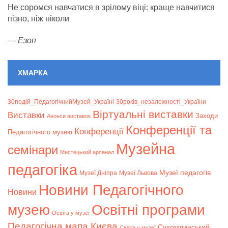
Не соромся навчатися в зрілому віці: краще навчитися
пізно, ніж ніколи
—
Езоп
ХМАРКА
30подій_ПедагогічнийМузей_Україні
30років_незалежності_України
Віртуальні виставки
Bиставки
Заходи
Анонси виставок
Конференції та
Конференції
Педагогічного музею
Музейна
семінари
Мистецький арсенал
педагогіка
Музеї педагогів
Музеї Дніпра
Музеї Львова
Новини Педагогічного
Новини
музею
Освітні програми
Освіта у музеї
Педагогічна мапа Києва
Сухомлинський
Свята у музеї