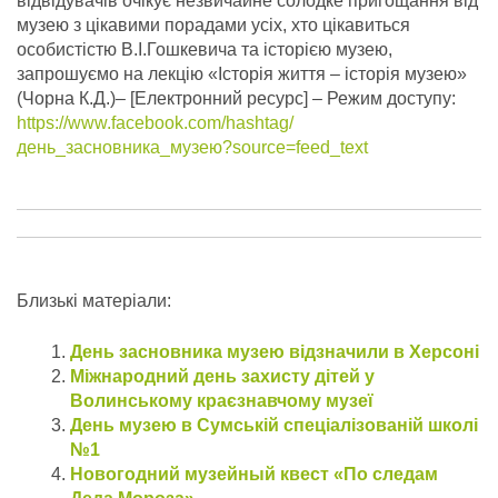
відвідувачів очікує незвичайне солодке пригощання від
музею з цікавими порадами усіх, хто цікавиться
особистістю В.І.Гошкевича та історією музею,
запрошуємо на лекцію «Історія життя – історія музею»
(Чорна К.Д.)– [Електронний ресурс] – Режим доступу:
https://www.facebook.com/hashtag/
день_засновника_музею?source=feed_text
Близькі матеріали:
День засновника музею відзначили в Херсоні
Міжнародний день захисту дітей у
Волинському краєзнавчому музеї
День музею в Сумській спеціалізованій школі
№1
Новогодний музейный квест «По следам