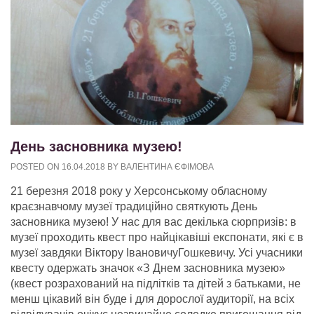
День засновника музею!
POSTED ON
16.04.2018
BY
ВАЛЕНТИНА ЄФІМОВА
21 березня 2018 року у Херсонському обласному
краєзнавчому музеї традиційно святкують День
засновника музею! У нас для вас декілька сюрпризів: в
музеї проходить квест про найцікавіші експонати, які є в
музеї завдяки Віктору ІвановичуГошкевичу. Усі учасники
квесту одержать значок «З Днем засновника музею»
(квест розрахований на підлітків та дітей з батьками, не
менш цікавий він буде і для дорослої аудиторії, на всіх