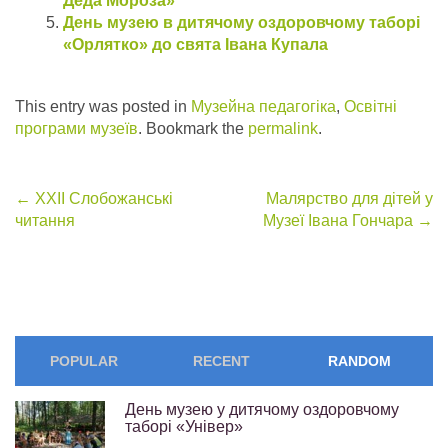
Деда Мороза»
День музею в дитячому оздоровчому таборі
«Орлятко» до свята Івана Купала
This entry was posted in
Музейна педагогіка
,
Освітні
програми музеїв
. Bookmark the
permalink
.
Post
←
XXII Слобожанські
Малярство для дітей у
читання
Музеї Івана Гончара
→
navigation
POPULAR
RECENT
RANDOM
День музею у дитячому оздоровчому
таборі «Універ»