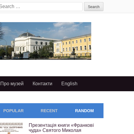
earch
or:
Про музей
Контакти
English
POPULAR
RECENT
RANDOM
Презентація книги «Франкові
чуда» Святого Миколая