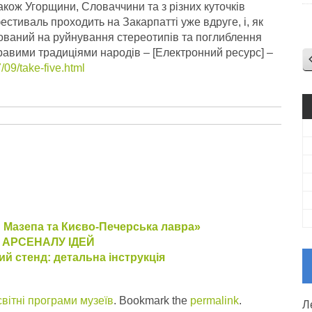
також Угорщини, Словаччини та з різних куточків
естиваль проходить на Закарпатті уже вдруге, і, як
ований на руйнування стереотипів та поглиблення
равими традиціями народів – [Електронний ресурс] –
09/take-five.html
н Мазепа та Києво-Печерська лавра»
и АРСЕНАЛУ ІДЕЙ
й стенд: детальна інструкція
вітні програми музеїв
. Bookmark the
permalink
.
Л