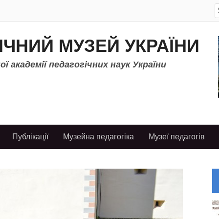
S
f
ІЧНИЙ МУЗЕЙ УКРАЇНИ
ї академії педагогічних наук України
Публікації
Музейна педагогіка
Музеї педагогів