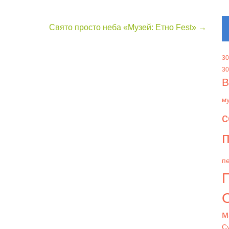
Свято просто неба «Музей: Етно Fest»
→
30
30
В
м
с
п
пе
О
м
С