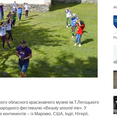
Po
кого обласного краєзнавчого музею ім.Т.Легоцького
жнародного фестивалю «Beauty around me». У
континентів – із Марокко, США, Індії, Нігерії,