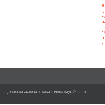
в
д
м
му
ос
с
ш
в
 Національна академія педагогічних наук України.