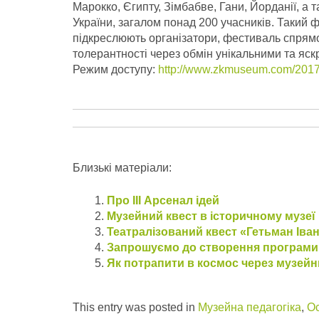
Марокко, Єгипту, Зімбабве, Гани, Йорданії, а 
України, загалом понад 200 учасників.
Такий ф
підкреслюють організатори, фестиваль спрям
толерантності через обмін унікальними та яск
Режим доступу:
http://www.zkmuseum.com/2017/
Близькі матеріали:
Про ІІІ Арсенал ідей
Музейний квест в історичному музеї
Театралізований квест «Гетьман Іва
Запрошуємо до створення програм
Як потрапити в космос через музейни
This entry was posted in
Музейна педагогіка
,
Ос