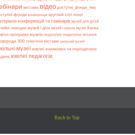
відео
ебінари
доступні_фонди_пму
виставка
оступні фонди
круглий стіл
лекції
конференція
атеріали конференцій та семінарів
музей для дітей
музей і діти
зейні знахідки
музеї Києва
музей і школа
вітні програми музеїв
педагогині
педагогічні читання
коворода 300
тематичні виставки
шкільний музей
кільні музеї
ювілеї книжкових та періодичних
ювілеї педагогів
идань
Back to Top