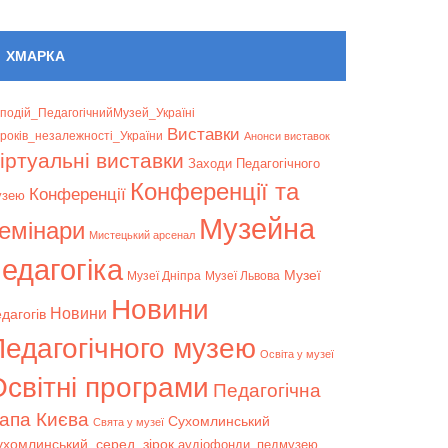
ХМАРКА
подій_ПедагогічнийМузей_Україні
Bиставки
років_незалежності_України
Анонси виставок
іртуальні виставки
Заходи Педагогічного
Конференції та
Конференції
узею
Музейна
емінари
Мистецький арсенал
едагогіка
Музеї
Музеї Дніпра
Музеї Львова
Новини
Новини
дагогів
Педагогічного музею
Освіта у музеї
світні програми
Педагогічна
апа Києва
Сухомлинський
Свята у музеї
ухомлинський_серед_зірок
аудіофонди_педмузею