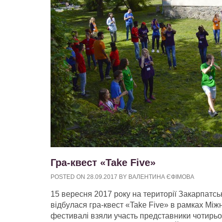
Гра-квест «Take Five»
POSTED ON
28.09.2017
BY
ВАЛЕНТИНА ЄФІМОВА
15 вересня 2017 року на території Закарпатсь
відбулася гра-квест «Take Five» в рамках Мі
фестивалі взяли участь представники чотирьох 