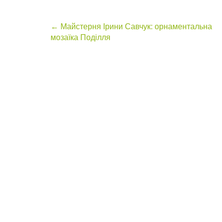
Post
←
Майстерня Ірини Савчук: орнаментальна
мозаїка Поділля
navigation