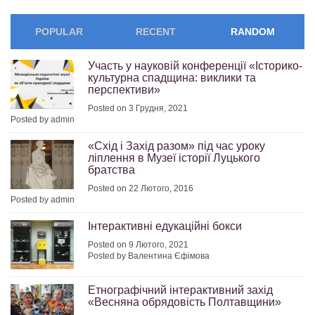
POPULAR
RECENT
RANDOM
Участь у науковій конференції «Історико-
культурна спадщина: виклики та
перспективи»
Posted on 3 Грудня, 2021
Posted by admin
«Схід і Захід разом» під час уроку
ліплення в Музеї історії Луцького
братства
Posted on 22 Лютого, 2016
Posted by admin
Інтерактивні едукаційні бокси
Posted on 9 Лютого, 2021
Posted by Валентина Єфімова
Етнографічний інтерактивний захід
«Весняна обрядовість Полтавщини»