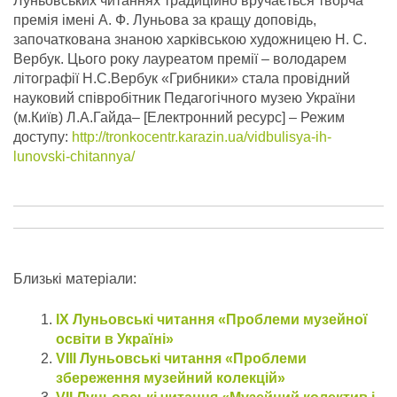
Луньовських читаннях традиційно вручається творча
премія імені А. Ф. Луньова за кращу доповідь,
започаткована знаною харківською художницею Н. С.
Вербук. Цього року лауреатом премії – володарем
літографії Н.С.Вербук «Грибники» стала провідний
науковий співробітник Педагогічного музею України
(м.Київ) Л.А.Гайда– [Електронний ресурс] – Режим
доступу:
http://tronkocentr.karazin.ua/vidbulisya-ih-
lunovski-chitannya/
Близькі матеріали:
IX Луньовські читання «Проблеми музейної
освіти в Україні»
VІIІ Луньовські читання «Проблеми
збереження музейний колекцій»