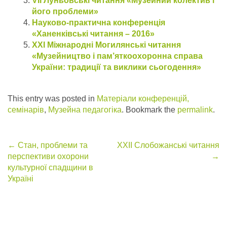
VІI Луньовські читання «Музейний колектив і
його проблеми»
Науково-практична конференція
«Ханенківські читання – 2016»
ХХI Міжнародні Могилянські читання
«Музейництво і пам’яткоохоронна справа
України: традиції та виклики сьогодення»
This entry was posted in
Матеріали конференцій,
семінарів
,
Музейна педагогіка
. Bookmark the
permalink
.
Post
←
Стан, проблеми та
XXII Слобожанські читання
перспективи охорони
→
navigation
культурної спадщини в
Україні