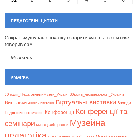
ПЕДАГОГІЧНІ ЦИТАТИ
Сократ змушував спочатку говорити учнів, а потім вже
говорив сам
—
Монтень
ХМАРКА
30подій_ПедагогічнийМузей_Україні
30років_незалежності_України
Віртуальні виставки
Bиставки
Заходи
Анонси виставок
Конференції та
Конференції
Педагогічного музею
Музейна
семінари
Мистецький арсенал
педагогіка