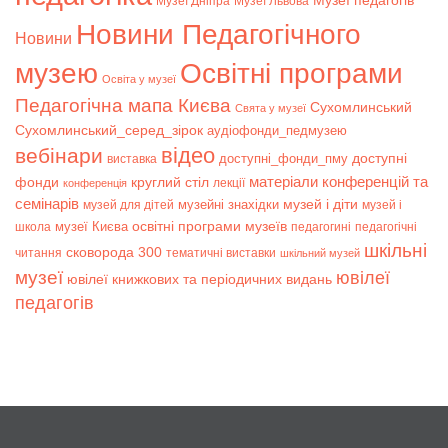
Музеї педагогів
Музеї Дніпра
Музеї Львова
Новини Педагогічного
Новини
музею
Освітні програми
Освіта у музеї
Педагогічна мапа Києва
Сухомлинський
Свята у музеї
Сухомлинський_серед_зірок
аудіофонди_педмузею
відео
вебінари
доступні
доступні_фонди_пму
виставка
матеріали конференцій та
фонди
круглий стіл
лекції
конференція
семінарів
музей і діти
музейні знахідки
музей для дітей
музей і
музеї Києва
освітні програми музеїв
школа
педагогині
педагогічні
шкільні
сковорода 300
читання
тематичні виставки
шкільний музей
музеї
ювілеї
ювілеї книжкових та періодичних видань
педагогів