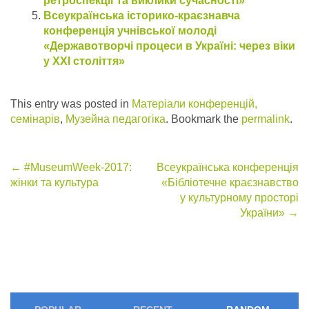
ретроспекції та виклики сучасності»
Всеукраїнська історико-краєзнавча
конференція учнівської молоді
«Державотворчі процеси в Україні: через віки
у ХХІ століття»
This entry was posted in
Матеріали конференцій,
семінарів
,
Музейна педагогіка
. Bookmark the
permalink
.
Post
←
#‎MuseumWeek‬-2017:
Всеукраїнська конференція
жінки та культура
«Бібліотечне краєзнавство
navigation
у культурному просторі
України»
→