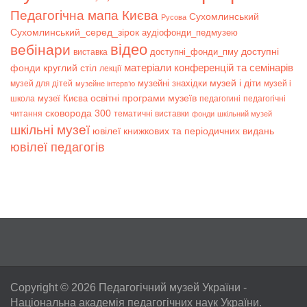
Педагогічна мапа Києва
Сухомлинський
Русова
Сухомлинський_серед_зірок
аудіофонди_педмузею
відео
вебінари
доступні
доступні_фонди_пму
виставка
матеріали конференцій та семінарів
фонди
круглий стіл
лекції
музей і діти
музейні знахідки
музей для дітей
музей і
музейне інтерв’ю
музеї Києва
освітні програми музеїв
школа
педагогині
педагогічні
сковорода 300
читання
тематичні виставки
фонди
шкільний музей
шкільні музеї
ювілеї книжкових та періодичних видань
ювілеї педагогів
Copyright © 2026
Педагогічний музей України
-
Національна академія педагогічних наук України.