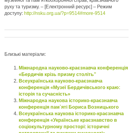
музейної та пам’яткоохоронної справ, краєзнавчого
руху та туризму.
– [Електронний ресурс] – Режим
доступу:
http://nsku.org.ua/?p=9514#more-9514
Близькі матеріали:
Міжнародна науково-краєзнавча конференція
«Бердичів крізь призму століть”
Всеукраїнська науково-краєзнавча
конференція «Музеї Бердичівського краю:
історія та сучасність»
Міжнародна наукова історико-краєзнавча
конференція пам`яті Бориса Возницького
Всеукраїнська наукова історико-краєзнавча
конференція «Українське краєзнавство в
соціокультурному просторі: історичні