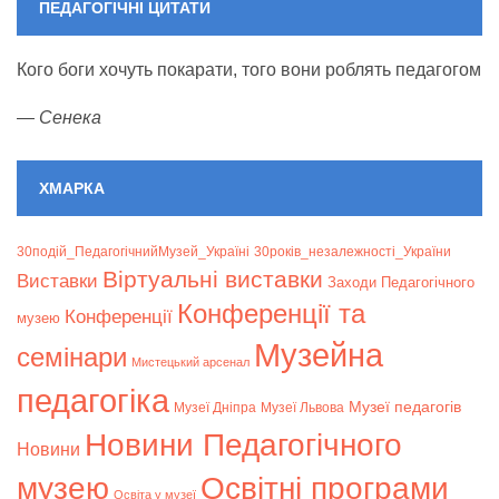
ПЕДАГОГІЧНІ ЦИТАТИ
Кого боги хочуть покарати, того вони роблять педагогом
—
Сенека
ХМАРКА
30подій_ПедагогічнийМузей_Україні
30років_незалежності_України
Віртуальні виставки
Bиставки
Заходи Педагогічного
Конференції та
Конференції
музею
Музейна
семінари
Мистецький арсенал
педагогіка
Музеї педагогів
Музеї Дніпра
Музеї Львова
Новини Педагогічного
Новини
музею
Освітні програми
Освіта у музеї