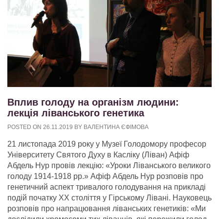
Вплив голоду на організм людини:
лекція ліванського генетика
POSTED ON
26.11.2019
BY
ВАЛЕНТИНА ЄФІМОВА
21 листопада 2019 року у Музеї Голодомору професор
Університету Святого Духу в Касліку (Ліван) Афіф
Абдель Нур провів лекцію: «Уроки Ліванського великого
голоду 1914-1918 рр.» Афіф Абдель Нур розповів про
генетичний аспект тривалого голодування на прикладі
подій початку ХХ століття у Гірському Лівані. Науковець
розповів про напрацювання ліванських генетиків: «Ми