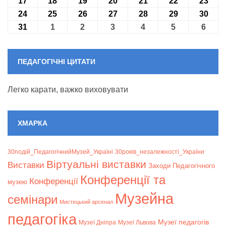
17
17.08.2026
18
18.08.2026
19
19.08.2026
20
20.08.2026
21
21.08.2026
22
22.08.2026
23
23.0
24
24.08.2026
25
25.08.2026
26
26.08.2026
27
27.08.2026
28
28.08.2026
29
29.08.2026
30
30.0
31
31.08.2026
1
01.09.2026
2
02.09.2026
3
03.09.2026
4
04.09.2026
5
05.09.2026
6
06.09
ПЕДАГОГІЧНІ ЦИТАТИ
Легко карати, важко виховувати
ХМАРКА
30подій_ПедагогічнийМузей_Україні
30років_незалежності_України
Віртуальні виставки
Bиставки
Заходи Педагогічного
Конференції та
Конференції
музею
Музейна
семінари
Мистецький арсенал
педагогіка
Музеї педагогів
Музеї Дніпра
Музеї Львова