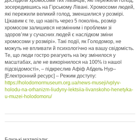
дослідили хромосоми тих ліванців, які пережили голод,
зосередившись на Гірському Лівані. Хромосоми людей,
які пережили великий голод, зменшилися у розмірі.
Цікавим є те, що навіть через 5 поколінь, розмір
хромосом залишився незмінним і проблеми зі
здоров’ям у сучасних людей є наслідком зміни
хромосоми у розмірі». Такі події, як Голодомор, не
можуть не впливати й психологічно на вашу свідомість.
Те, що люди гостро реагують на їжу змінилося у
масштабах, але не викорінилося на 100% із нашої
підсвідомості», – підкреслив Афіф Абдель Нур–
[Електронний ресурс] – Режим доступу:
https://holodomormuseum.org.ua/news-museji/vplyv-
holodu-na-orhanizm-liudyny-lektsiia-livanskoho-henetyka-
u-muzei-holodomoru/
Близькі матеріали: