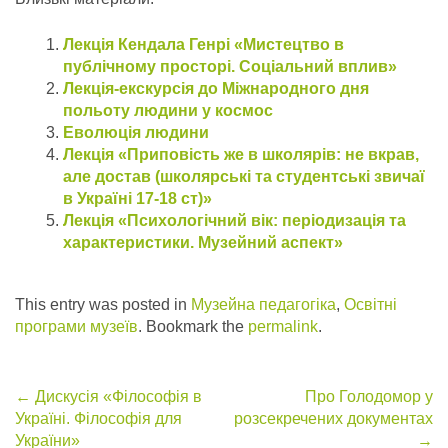
Лекція Кендала Генрі «Мистецтво в
публічному просторі. Соціальний вплив»
Лекція-екскурсія до Міжнародного дня
польоту людини у космос
Еволюція людини
Лекція «Приповість же в школярів: не вкрав,
але достав (школярські та студентські звичаї
в Україні 17-18 ст)»
Лекція «Психологічний вік: періодизація та
характеристики. Музейний аспект»
This entry was posted in
Музейна педагогіка
,
Освітні
програми музеїв
. Bookmark the
permalink
.
Post
←
Дискусія «Філософія в
Про Голодомор у
Україні. Філософія для
розсекречених документах
navigation
України»
→