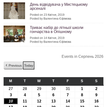
День відвідувача у Мистецькому
арсеналі
Posted on 23 Квітня, 2019
Posted by Валентина Єфімова
Триває набір до літньої школи
гончарства в Опішному
Posted on 14 Квітня, 2019
Posted by Валентина Єфімова
Events in Серпень 2026
Previous
Today
M
ПОНЕДІЛОК
T
ВІВТОРОК
W
СЕРЕДА
T
ЧЕТВЕР
F
П’ЯТНИЦЯ
S
СУБОТА
S
НЕДІ
27
27.07.2026
28
28.07.2026
29
29.07.2026
30
30.07.2026
31
31.07.2026
1
01.08.2026
2
02.08
3
03.08.2026
4
04.08.2026
5
05.08.2026
6
06.08.2026
7
07.08.2026
8
08.08.2026
9
09.08
10
10.08.2026
11
11.08.2026
12
12.08.2026
13
13.08.2026
14
14.08.2026
15
15.08.2026
16
16.0