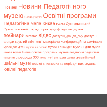
Новини Педагогічного
Новини
музею
Освітні програми
Освіта у музеї
Педагогічна мапа Києва
Сухомлинський
Русова
Сухомлинський_серед_зірок
аудіофонди_педмузею
відео
вебінари
доступні
доступні_фонди_пму
виставка
матеріали конференцій та семінарів
фонди
круглий стіл
лекції
музей і діти
музейні знахідки
музей для дітей
музей і
музейне інтерв’ю
музеї Києва
освітні програми музеїв
школа
педагогині
педагогічні
сковорода 300
читання
тематичні виставки
фонди
шкільний музей
шкільні музеї
ювілеї книжкових та періодичних видань
ювілеї педагогів