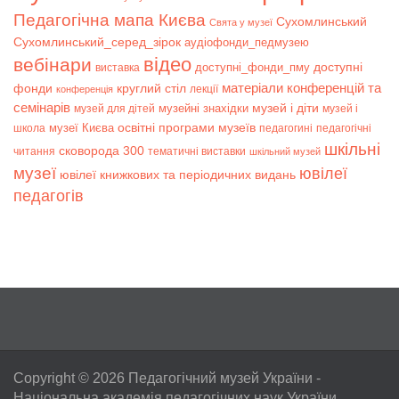
Педагогічна мапа Києва
Сухомлинський
Свята у музеї
Сухомлинський_серед_зірок
аудіофонди_педмузею
відео
вебінари
доступні
доступні_фонди_пму
виставка
матеріали конференцій та
фонди
круглий стіл
лекції
конференція
семінарів
музей і діти
музейні знахідки
музей для дітей
музей і
музеї Києва
освітні програми музеїв
школа
педагогині
педагогічні
шкільні
сковорода 300
читання
тематичні виставки
шкільний музей
музеї
ювілеї
ювілеї книжкових та періодичних видань
педагогів
Copyright © 2026
Педагогічний музей України
-
Національна академія педагогічних наук України.