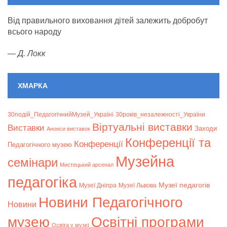
Від правильного виховання дітей залежить добробут
всього народу
—
Д. Локк
ХМАРКА
30подій_ПедагогічнийМузей_Україні
30років_незалежності_України
Віртуальні виставки
Bиставки
Заходи
Анонси виставок
Конференції та
Конференції
Педагогічного музею
Музейна
семінари
Мистецький арсенал
педагогіка
Музеї педагогів
Музеї Дніпра
Музеї Львова
Новини Педагогічного
Новини
музею
Освітні програми
Освіта у музеї