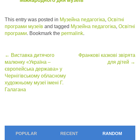
Міжнародного дня музеїв
This entry was posted in
Музейна педагогіка
,
Освітні
програми музеїв
and tagged
Музейна педагогіка
,
Освітні
програми
. Bookmark the
permalink
.
Post
←
Виставка дитячого
Франкові казкові звірята
малюнку «Україна –
для дітей
→
navigation
європейська держава» у
Чернігівському обласному
художньому музеї імені Г.
Галагана
POPULAR
RECENT
RANDOM