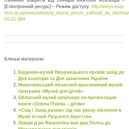
глиняних оберегів від гончара Анатолія Філозофа –
[Електронний ресурс] – Режим доступу:
http://volyn-kray-
mus.at.ua/news/oblasnij_muzej_proviv_zakhodi_do_mizhnar
05-31-994
Близькі матеріали:
Будинок-музей Яворницького провів захід до
Дня козатцва та Дня захисника України
Миколаївський обласний краєзнавчий музей:
програма «Музей для дітей»
Обласний музей запрошує на презентацію
книги «Олена Пчілка – дітям»
«Схід і Захід разом» під час уроку ліплення в
Музеї історії Луцького братства
Лекція д-ра Франкліна ван дер Полса до