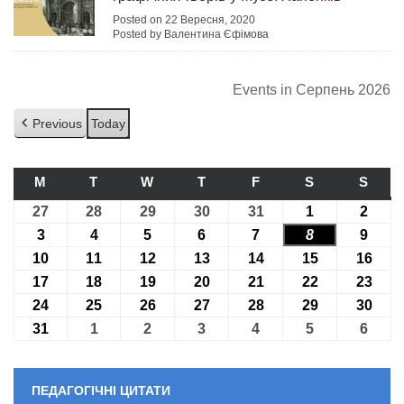
Posted on 22 Вересня, 2020
Posted by Валентина Єфімова
Events in Серпень 2026
Previous
Today
M
ПОНЕДІЛОК
T
ВІВТОРОК
W
СЕРЕДА
T
ЧЕТВЕР
F
П’ЯТНИЦЯ
S
СУБОТА
S
НЕДІ
27
27.07.2026
28
28.07.2026
29
29.07.2026
30
30.07.2026
31
31.07.2026
1
01.08.2026
2
02.08
3
03.08.2026
4
04.08.2026
5
05.08.2026
6
06.08.2026
7
07.08.2026
8
08.08.2026
9
09.08
10
10.08.2026
11
11.08.2026
12
12.08.2026
13
13.08.2026
14
14.08.2026
15
15.08.2026
16
16.0
17
17.08.2026
18
18.08.2026
19
19.08.2026
20
20.08.2026
21
21.08.2026
22
22.08.2026
23
23.0
24
24.08.2026
25
25.08.2026
26
26.08.2026
27
27.08.2026
28
28.08.2026
29
29.08.2026
30
30.0
31
31.08.2026
1
01.09.2026
2
02.09.2026
3
03.09.2026
4
04.09.2026
5
05.09.2026
6
06.09
ПЕДАГОГІЧНІ ЦИТАТИ