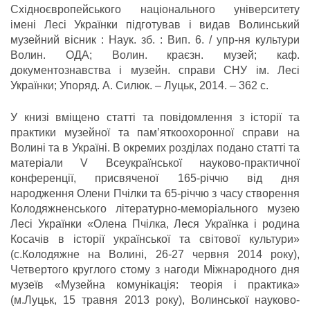
Східноєвропейського національного університету
імені Лесі Українки підготував і видав Волинський
музейний вісник : Наук. зб. : Вип. 6. / упр-ня культури
Волин. ОДА; Волин. краєзн. музей; каф.
документознавства і музейн. cправи СНУ ім. Лесі
Українки; Упоряд. А. Силюк. – Луцьк, 2014. – 362 с.
У книзі вміщено статті та повідомлення з історії та
практики музейної та пам’яткоохоронної справи на
Волині та в Україні. В окремих розділах подано статті та
матеріали V Всеукраїнської науково-практичної
конференції, присвяченої 165-річчю від дня
народження Олени Пчілки та 65-річчю з часу створення
Колодяжненського літературно-меморіального музею
Лесі Українки «Олена Пчілка, Леся Українка і родина
Косачів в історії української та світової культури»
(с.Колодяжне на Волині, 26-27 червня 2014 року),
Четвертого круглого стому з нагоди Міжнародного дня
музеїв «Музейна комунікація: теорія і практика»
(м.Луцьк, 15 травня 2013 року), Волинської науково-