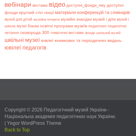
відео
вебінари
доступні
доступні_фонди_пму
виставка
матеріали конференцій та семінарів
фонди
круглий стіл
лекції
музей і діти
музейні знахідки
музей для дітей
музей і
музейне інтерв’ю
музеї Києва
освітні програми музеїв
школа
педагогині
педагогічні
сковорода 300
читання
тематичні виставки
фонди
шкільний музей
шкільні музеї
ювілеї книжкових та періодичних видань
ювілеї педагогів
Copyright © 2026
Педагогічний музей України
-
Національна академія педагогічних наук України.
|
Yegor WordPress Theme
Back to Top