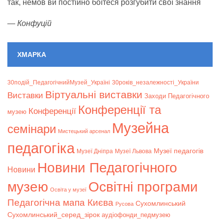
так, немов ви постійно боїтеся розгубити свої знання
—
Конфуцій
ХМАРКА
30подій_ПедагогічнийМузей_Україні
30років_незалежності_України
Віртуальні виставки
Bиставки
Заходи Педагогічного
Конференції та
Конференції
музею
Музейна
семінари
Мистецький арсенал
педагогіка
Музеї педагогів
Музеї Дніпра
Музеї Львова
Новини Педагогічного
Новини
музею
Освітні програми
Освіта у музеї
Педагогічна мапа Києва
Сухомлинський
Русова
Сухомлинський_серед_зірок
аудіофонди_педмузею