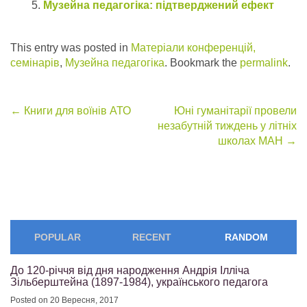
Музейна педагогіка: підтверджений ефект
This entry was posted in
Матеріали конференцій,
семінарів
,
Музейна педагогіка
. Bookmark the
permalink
.
Post
←
Книги для воїнів АТО
Юні гуманітарії провели
незабутній тиждень у літніх
navigation
школах МАН
→
POPULAR
RECENT
RANDOM
До 120-річчя від дня народження Андрія Ілліча
Зільберштейна (1897-1984), українського педагога
Posted on 20 Вересня, 2017