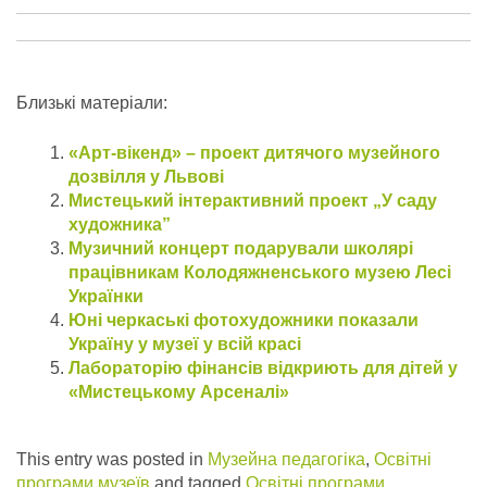
Близькі матеріали:
«Арт-вікенд» – проект дитячого музейного
дозвілля у Львові
Мистецький інтерактивний проект „У саду
художника”
Музичний концерт подарували школярі
працівникам Колодяжненського музею Лесі
Українки
Юні черкаські фотохудожники показали
Україну у музеї у всій красі
Лабораторію фінансів відкриють для дітей у
«Мистецькому Арсеналі»
This entry was posted in
Музейна педагогіка
,
Освітні
програми музеїв
and tagged
Освітні програми
.