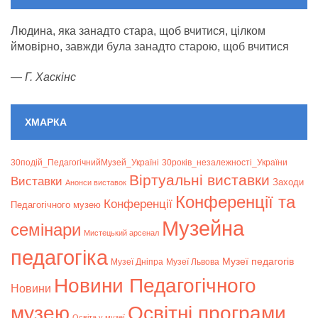
Людина, яка занадто стара, щоб вчитися, цілком
ймовірно, завжди була занадто старою, щоб вчитися
—
Г. Хаскінс
ХМАРКА
30подій_ПедагогічнийМузей_Україні
30років_незалежності_України
Віртуальні виставки
Bиставки
Заходи
Анонси виставок
Конференції та
Конференції
Педагогічного музею
Музейна
семінари
Мистецький арсенал
педагогіка
Музеї педагогів
Музеї Дніпра
Музеї Львова
Новини Педагогічного
Новини
музею
Освітні програми
Освіта у музеї