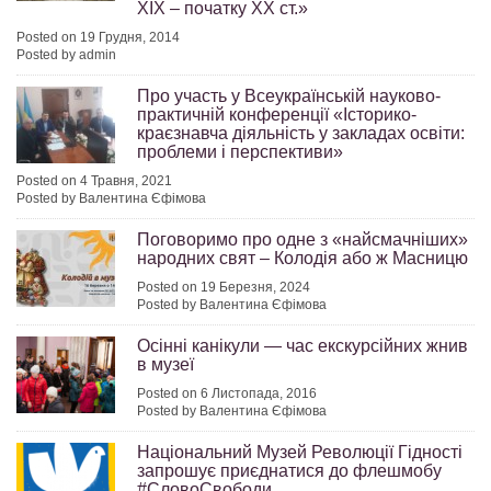
ХІХ – початку ХХ ст.»
Posted on 19 Грудня, 2014
Posted by admin
Про участь у Всеукраїнській науково-
практичній конференції «Історико-
краєзнавча діяльність у закладах освіти:
проблеми і перспективи»
Posted on 4 Травня, 2021
Posted by Валентина Єфімова
Поговоримо про одне з «найсмачніших»
народних свят – Колодія або ж Масницю
Posted on 19 Березня, 2024
Posted by Валентина Єфімова
Осінні канікули — час екскурсійних жнив
в музеї
Posted on 6 Листопада, 2016
Posted by Валентина Єфімова
Національний Музей Революції Гідності
запрошує приєднатися до флешмобу
#CловоСвободи