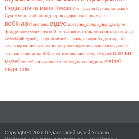
Педагогічна мапа Києва
Сухомлинський
Свята у музеї
Сухомлинський_серед_зірок
аудіофонди_педмузею
відео
вебінари
доступні
доступні_фонди_пму
виставка
матеріали конференцій та
фонди
круглий стіл
лекції
конференція
семінарів
музей і діти
музейні знахідки
музей для дітей
музей і
музеї Києва
освітні програми музеїв
школа
педагогині
педагогічні
шкільні
сковорода 300
читання
тематичні виставки
шкільний музей
музеї
ювілеї
ювілеї книжкових та періодичних видань
педагогів
Copyright © 2026
Педагогічний музей України
-