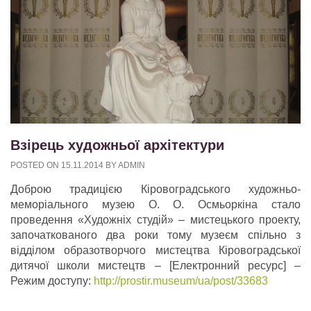
Взірець художньої архітектури
POSTED ON
15.11.2014
BY
ADMIN
Доброю традицією Кіровоградського художньо-
меморіального музею О. О. Осмьоркіна стало
проведення «Художніх студій» – мистецького проекту,
започаткованого два роки тому музеєм спільно з
відділом образотворчого мистецтва Кіровоградської
дитячої школи мистецтв – [Електронний ресурс] –
Режим доступу:
http://prostir.museum/ua/post/33683