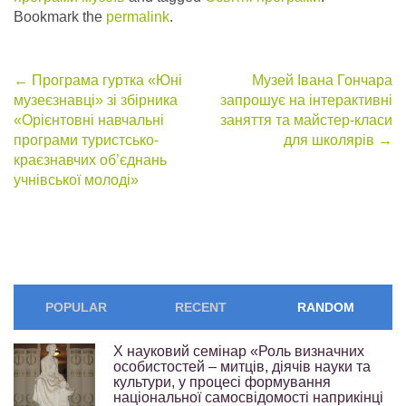
Bookmark the
permalink
.
Post
←
Програма гуртка «Юні
Музей Івана Гончара
музеєзнавці» зі збірника
запрошує на інтерактивні
navigation
«Орієнтовні навчальні
заняття та майстер-класи
програми туристсько-
для школярів
→
краєзнавчих об’єднань
учнівської молоді»
POPULAR
RECENT
RANDOM
Х науковий семінар «Роль визначних
особистостей – митців, діячів науки та
культури, у процесі формування
національної самосвідомості наприкінці