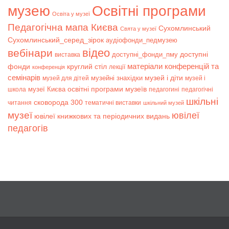
музею
Освітні програми
Освіта у музеї
Педагогічна мапа Києва
Сухомлинський
Свята у музеї
Сухомлинський_серед_зірок
аудіофонди_педмузею
відео
вебінари
доступні
доступні_фонди_пму
виставка
матеріали конференцій та
фонди
круглий стіл
лекції
конференція
семінарів
музей і діти
музейні знахідки
музей для дітей
музей і
музеї Києва
освітні програми музеїв
школа
педагогині
педагогічні
шкільні
сковорода 300
читання
тематичні виставки
шкільний музей
музеї
ювілеї
ювілеї книжкових та періодичних видань
педагогів