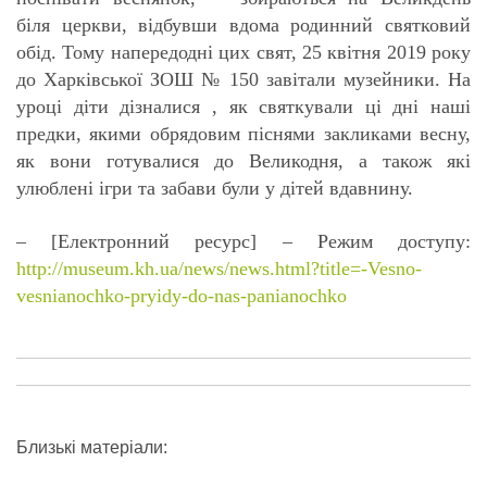
біля церкви, відбувши вдома родинний святковий
обід. Тому напередодні цих свят, 25 квітня 2019 року
до Харківської ЗОШ № 150 завітали музейники. На
уроці діти дізналися , як святкували ці дні наші
предки, якими обрядовим піснями закликами весну,
як вони готувалися до Великодня, а також які
улюблені ігри та забави були у дітей вдавнину.
– [Електронний ресурс] – Режим доступу:
http://museum.kh.ua/news/news.html?title=-Vesno-
vesnianochko-pryidy-do-nas-panianochko
Близькі матеріали: