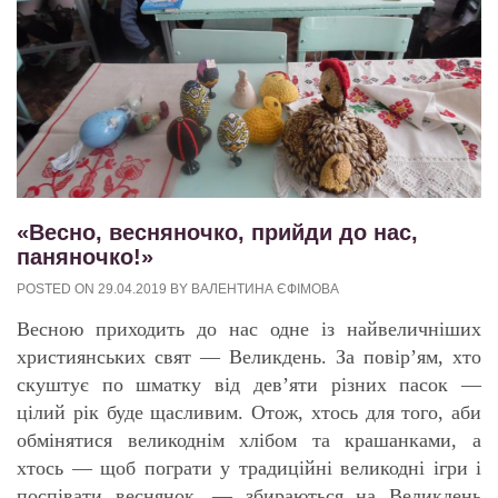
«Весно, весняночко, прийди до нас,
паняночко!»
POSTED ON
29.04.2019
BY
ВАЛЕНТИНА ЄФІМОВА
Весною приходить до нас одне із найвеличніших
християнських свят — Великдень. За повір’ям, хто
скуштує по шматку від дев’яти різних пасок —
цілий рік буде щасливим. Отож, хтось для того, аби
обмінятися великоднім хлібом та крашанками, а
хтось — щоб пограти у традиційні великодні ігри і
поспівати веснянок, — збираються на Великдень