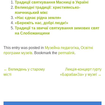
Традиції святкування Масниці в Україні
Великодні традиції: християнсько-
язичницький мікс
«Нас єднає рідна земля»
«Бережіть нас, добрі люди!»
Традиції та звичаї святкування зимових свят
на Слобожанщини
This entry was posted in
Музейна педагогіка
,
Освітні
програми музеїв
. Bookmark the
permalink
.
Post
←
Великдень у старому
Лекція-концерт гурту
місті
«БарабанЗа» у музеї
→
navigation