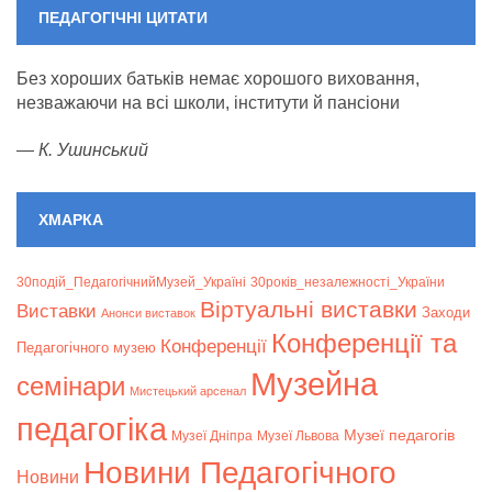
ПЕДАГОГІЧНІ ЦИТАТИ
Без хороших батьків немає хорошого виховання,
незважаючи на всі школи, інститути й пансіони
—
К. Ушинський
ХМАРКА
30подій_ПедагогічнийМузей_Україні
30років_незалежності_України
Віртуальні виставки
Bиставки
Заходи
Анонси виставок
Конференції та
Конференції
Педагогічного музею
Музейна
семінари
Мистецький арсенал
педагогіка
Музеї педагогів
Музеї Дніпра
Музеї Львова
Новини Педагогічного
Новини