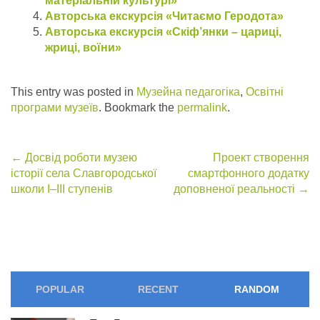
матеріальній культурі»
Авторська екскурсія «Читаємо Геродота»
Авторська екскурсія «Скіф’янки – цариці,
жриці, воїни»
This entry was posted in
Музейна педагогіка
,
Освітні
програми музеїв
. Bookmark the
permalink
.
Post
←
Досвід роботи музею
Проект створення
історії села Славгородської
смартфонного додатку
navigation
школи І–ІІІ ступенів
доповненої реальності
→
POPULAR
RECENT
RANDOM