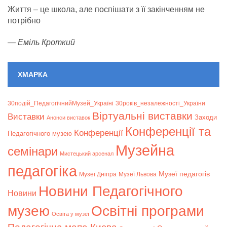
Життя – це школа, але поспішати з її закінченням не
потрібно
—
Еміль Кроткий
ХМАРКА
30подій_ПедагогічнийМузей_Україні
30років_незалежності_України
Віртуальні виставки
Bиставки
Заходи
Анонси виставок
Конференції та
Конференції
Педагогічного музею
Музейна
семінари
Мистецький арсенал
педагогіка
Музеї педагогів
Музеї Дніпра
Музеї Львова
Новини Педагогічного
Новини
музею
Освітні програми
Освіта у музеї