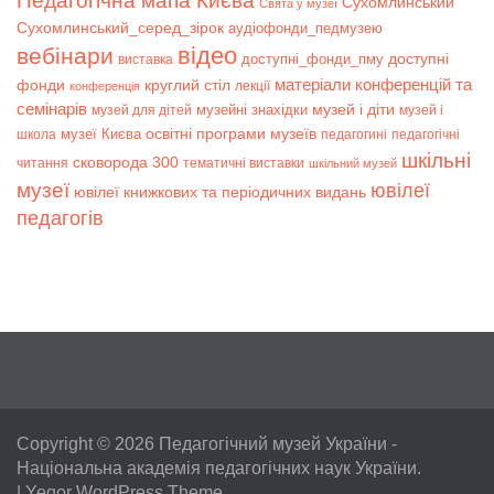
Педагогічна мапа Києва
Сухомлинський
Свята у музеї
Сухомлинський_серед_зірок
аудіофонди_педмузею
відео
вебінари
доступні
доступні_фонди_пму
виставка
матеріали конференцій та
фонди
круглий стіл
лекції
конференція
семінарів
музей і діти
музейні знахідки
музей для дітей
музей і
музеї Києва
освітні програми музеїв
школа
педагогині
педагогічні
шкільні
сковорода 300
читання
тематичні виставки
шкільний музей
музеї
ювілеї
ювілеї книжкових та періодичних видань
педагогів
Copyright © 2026
Педагогічний музей України
-
Національна академія педагогічних наук України.
|
Yegor WordPress Theme