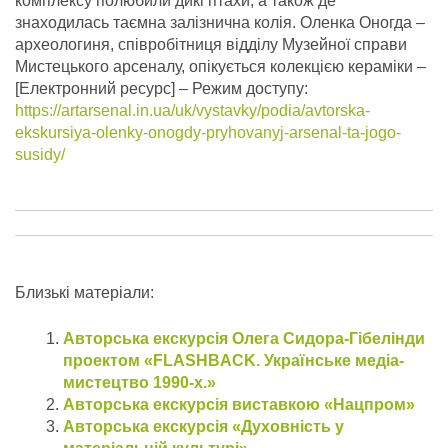
комплексу полюбили дикі птахи, а також де
знаходилась таємна залізнична колія. Оленка Оногда –
археологиня, співробітниця відділу Музейної справи
Мистецького арсеналу, опікується колекцією кераміки –
[Електронний ресурс] – Режим доступу:
https://artarsenal.in.ua/uk/vystavky/podia/avtorska-
ekskursiya-olenky-onogdy-pryhovanyj-arsenal-ta-jogo-
susidy/
Близькі матеріали:
Авторська екскурсія Олега Сидора-Гібелінди
проектом «FLASHBACK. Українське медіа-
мистецтво 1990-х.»
Авторська екскурсія виставкою «Нацпром»
Авторська екскурсія «Духовність у