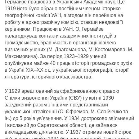
Гермайзе працював в Українській Академії наук. Ще
1919 його було обрано постійним членом історико-
географічної комісії УАН, а згодом він перейшов на
роботу в археографічну комісію, ставши невдовзі її
керівником. Працюючи в УАН, О. Гермайзе
налагоджував контакти академічних інституцій з
громадськістю, брав участь в організації ювілеїв
визначних учених (М. Драгоманова, М. Костомарова, М.
Максимовича). За період 1923–1929 учений
опублікував майже 40 праць з історії громадських рухів
в Україні XIX–XX ст., з української історіографії, історії
літератури, історичного краєзнавства.
У 1929 арештований за сфабрикованою справою
Спілки визволення України (СВУ) і у квітні 1930
засуджений разом з іншими представниками
української інтелігенції (С. Єфремов, М. Слабченко та
ін.) до 5 років ув'язнення. У 1934 достроково звільнений
і висланий до Саратовської області, де займався
викладацькою діяльністю. У 1937 отримав новий строк
ув'язнення, який у 1944 був продовжений. Так і помер