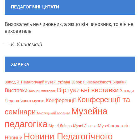
ПЕДАГОГІЧНІ ЦИТАТИ
Вихователь не чиновник, а якщо він чиновник, то він не
вихователь
—
К. Ушинський
ХМАРКА
30подій_ПедагогічнийМузей_Україні
30років_незалежності_України
Віртуальні виставки
Bиставки
Заходи
Анонси виставок
Конференції та
Конференції
Педагогічного музею
Музейна
семінари
Мистецький арсенал
педагогіка
Музеї педагогів
Музеї Дніпра
Музеї Львова
Новини Педагогічного
Новини