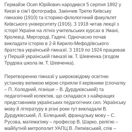
Ґермайзе Осип Юрійович народився 5 серпня 1892 у
Києві в сім’ї фотографа. Закінчив Третю Київську
гімназію (1910) та історико-філологічний факультет
Київського університету (1916). З 1918 читав лекції з
історії України на літніх учительських курсах в Умані,
Кролевці, Миргороді, Гадячі. Одночасно почав
викладати історію в 2-й Кирило-Мефодіївського
братства українській гімназії. З 1919 по 1924 працював
у Першій українській гімназії ім. Т. Шевченка (згодом
Трудова школа ім. Т. Шевченка).
Перетворенню гімназії у широковідому освітню
установу великою мірою сприяли її керівники (спочатку
– П. Холодний, пізніше – В. Дурдуківський) та
педагогічний колектив, що складався з найкращих
представників українських педагогічних сил. Українську
мову й літературу в різні роки тут викладали В.
Дурдуківський, Л. Білецький, французьку мову – С.
Русова, математику – професор В. Шарко, релігію –
майбутній митрополит УАПЦ В. Липківський, спів –