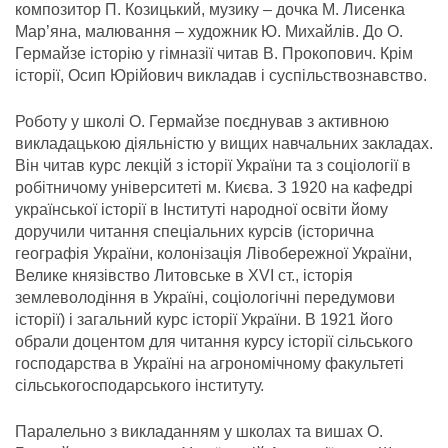
композитор П. Козицький, музику – дочка М. Лисенка
Мар’яна, малювання – художник Ю. Михайлів. До О.
Гермайзе історію у гімназії читав В. Прокопович. Крім
історії, Осип Юрійович викладав і суспільствознавство.
Роботу у школі О. Гермайзе поєднував з активною
викладацькою діяльністю у вищих навчальних закладах.
Він читав курс лекцій з історії України та з соціології в
робітничому університеті м. Києва. З 1920 на кафедрі
української історії в Інституті народної освіти йому
доручили читання спеціальних курсів (історична
географія України, колонізація Лівобережної України,
Велике князівство Литовське в XVI ст., історія
землеволодіння в Україні, соціологічні передумови
історії) і загальний курс історії України. В 1921 його
обрали доцентом для читання курсу історії сільського
господарства в Україні на агрономічному факультеті
сільськогосподарського інституту.
Паралельно з викладанням у школах та вишах О.