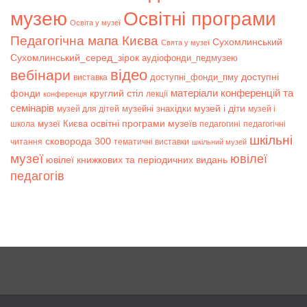
музею
Освітні програми
Освіта у музеї
Педагогічна мапа Києва
Сухомлинський
Свята у музеї
Сухомлинський_серед_зірок
аудіофонди_педмузею
відео
вебінари
доступні
доступні_фонди_пму
виставка
матеріали конференцій та
фонди
круглий стіл
лекції
конференція
семінарів
музей і діти
музейні знахідки
музей для дітей
музей і
музеї Києва
освітні програми музеїв
школа
педагогині
педагогічні
шкільні
сковорода 300
читання
тематичні виставки
шкільний музей
музеї
ювілеї
ювілеї книжкових та періодичних видань
педагогів