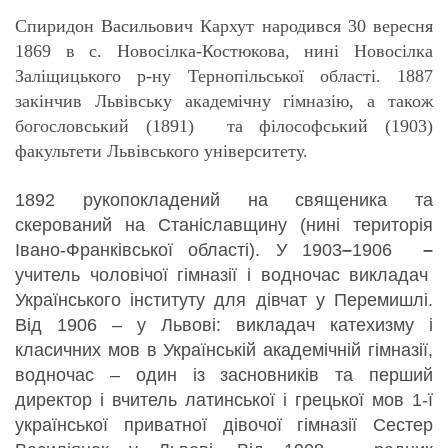
Спиридон Васильович Кархут народився 30 вересня
1869 в с. Новосілка-Костюкова, нині Новосілка
Заліщицького р-ну Тернопільської області. 1887
закінчив Львівську академічну гімназію, а також
богословський (1891) та філософський (1903)
факультети Львівського університету.
1892 рукопокладений на священика та
скерований на Станіславщину (нині територія
Івано-Франківської області). У 1903
–
1906
–
учитель чоловічої гімназії і водночас викладач
Українського інституту для дівчат у Перемишлі.
Від 1906 – у Львові: викладач катехизму і
класичних мов в Українській академічній гімназії,
водночас – один із засновників та перший
директор і
вчитель латинської і грецької мов
1-ї
української приватної дівочої гімназії Сестер