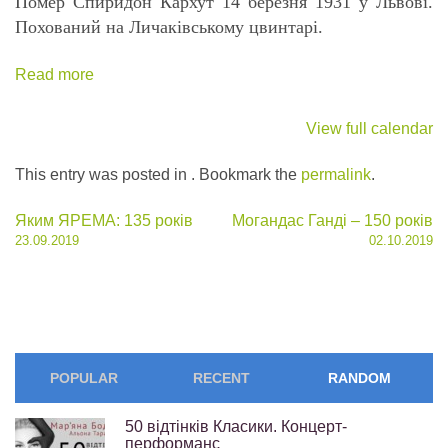
Помер Спиридон Кархут 14 березня 1931 у Львові.
Похований на Личаківському цвинтарі.
Read more
View full calendar
This entry was posted in . Bookmark the
permalink
.
Post
Яким ЯРЕМА: 135 років
Могандас Ганді – 150 років
23.09.2019
02.10.2019
navigation
POPULAR
RECENT
RANDOM
50 відтінків Класики. Концерт-
перформанс