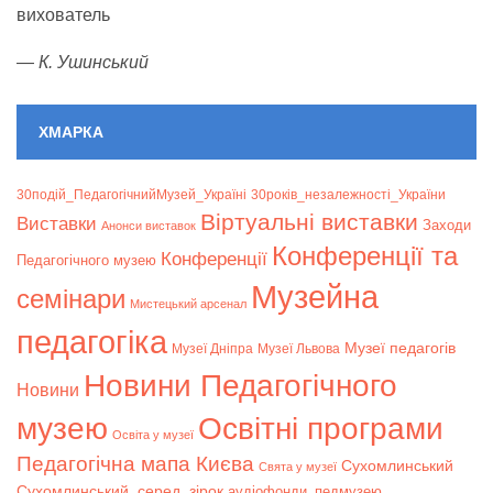
вихователь
—
К. Ушинський
ХМАРКА
30подій_ПедагогічнийМузей_Україні
30років_незалежності_України
Віртуальні виставки
Bиставки
Заходи
Анонси виставок
Конференції та
Конференції
Педагогічного музею
Музейна
семінари
Мистецький арсенал
педагогіка
Музеї педагогів
Музеї Дніпра
Музеї Львова
Новини Педагогічного
Новини
музею
Освітні програми
Освіта у музеї
Педагогічна мапа Києва
Сухомлинський
Свята у музеї
Сухомлинський_серед_зірок
аудіофонди_педмузею