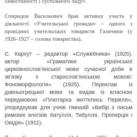
самостійності і суспільного ладу».
Спиридон Васильович брав активну участь у
діяльності «Учительської громади» – одного з
провідних учительських товариств Галичини (у
1926–1927 – голова товариства).
С. Кархут – редактор «Служебника» (1925),
автор «Граматики української
церковнослов’янської мови сучасної доби в
зв’язку з старослов’янською мовою:
Фономорфологія» (1925). Переклав із
давньогрецької мови та видав із власною
передмовою «Плютарха життєпись Перікля»,
упорядкував для учнів гімназій «Вибір з письм
римских елєгіків Катулля, Тибулля, Проперція і
Овідія» (1911).