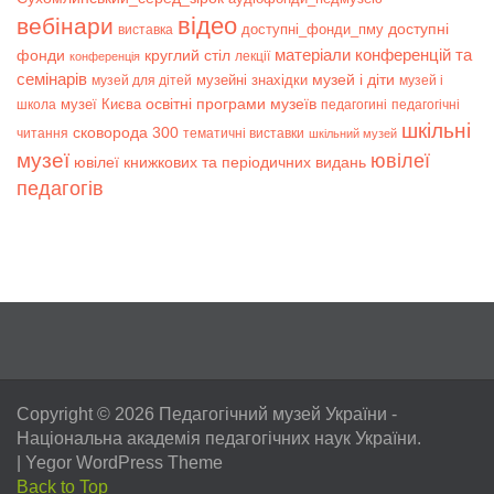
відео
вебінари
доступні
доступні_фонди_пму
виставка
матеріали конференцій та
фонди
круглий стіл
лекції
конференція
семінарів
музей і діти
музейні знахідки
музей для дітей
музей і
музеї Києва
освітні програми музеїв
школа
педагогині
педагогічні
шкільні
сковорода 300
читання
тематичні виставки
шкільний музей
музеї
ювілеї
ювілеї книжкових та періодичних видань
педагогів
Copyright © 2026
Педагогічний музей України
-
Національна академія педагогічних наук України.
|
Yegor WordPress Theme
Back to Top