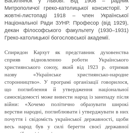
Василіянок у Львові. Від 1908 – радник
Митрополичої греко-католицької консисторії. У
жовтні-листопаді 1918 – член Української
Національної Ради ЗУНР. Професор (від 1929),
декан філософського факультету (1930–1931)
Греко-католицької богословської академії.
Спиридон Кархут як представник духовенства
сприяв відновленню роботи Українського
християнського союзу, який від 1923 р. отримав
назву «Українське християнсько-народне
сторонництво». У програмі організації говорилося,
що поглиблення й утвердження національної
самосвідомості може вивести народ із занепаду після
війни: «Хочемо політично образувати широкі
верстви народні, поглиблювати і утверджувати в них
почуття і свідомість української державності, щоби
весь народ був у силі берегти своєї державної