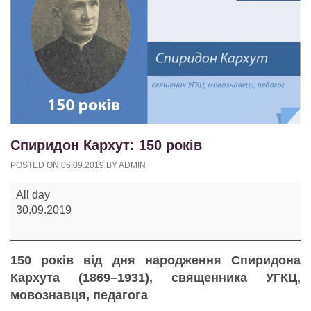
Спиридон Кархут: 150 років
POSTED ON
06.09.2019
BY
ADMIN
Спиридон
All day
Кархут:
30.09.2019
150
років
150 років від дня народження
Спиридона
Кархута
(1869–1931), священника УГКЦ,
мовознавця, педагога