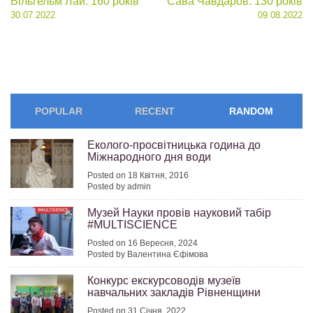
Post
Вільгельм Лай: 160 років
Сава Чавдаров: 130 років
30.07.2022
09.08.2022
navigation
POPULAR
RECENT
RANDOM
Еколого-просвітницька година до
Міжнародного дня води
Posted on 18 Квітня, 2016
Posted by admin
Музей Науки провів науковий табір
#MULTISCIENCE
Posted on 16 Вересня, 2024
Posted by Валентина Єфімова
Конкурс екскурсоводів музеїв
навчальних закладів Рівненщини
Posted on 31 Січня, 2022