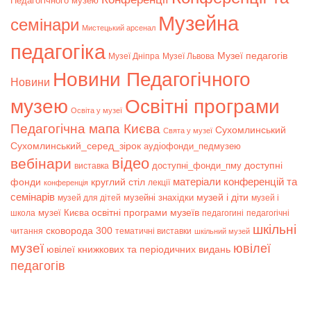
Педагогічного музею
Музейна
семінари
Мистецький арсенал
педагогіка
Музеї педагогів
Музеї Дніпра
Музеї Львова
Новини Педагогічного
Новини
музею
Освітні програми
Освіта у музеї
Педагогічна мапа Києва
Сухомлинський
Свята у музеї
Сухомлинський_серед_зірок
аудіофонди_педмузею
відео
вебінари
доступні
доступні_фонди_пму
виставка
матеріали конференцій та
фонди
круглий стіл
лекції
конференція
семінарів
музей і діти
музейні знахідки
музей для дітей
музей і
музеї Києва
освітні програми музеїв
школа
педагогині
педагогічні
шкільні
сковорода 300
читання
тематичні виставки
шкільний музей
музеї
ювілеї
ювілеї книжкових та періодичних видань
педагогів