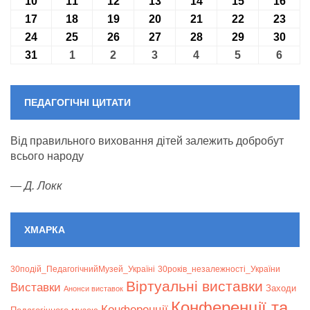
10
10.08.2026
11
11.08.2026
12
12.08.2026
13
13.08.2026
14
14.08.2026
15
15.08.2026
16
16.0
17
17.08.2026
18
18.08.2026
19
19.08.2026
20
20.08.2026
21
21.08.2026
22
22.08.2026
23
23.0
24
24.08.2026
25
25.08.2026
26
26.08.2026
27
27.08.2026
28
28.08.2026
29
29.08.2026
30
30.0
31
31.08.2026
1
01.09.2026
2
02.09.2026
3
03.09.2026
4
04.09.2026
5
05.09.2026
6
06.09
ПЕДАГОГІЧНІ ЦИТАТИ
Від правильного виховання дітей залежить добробут
всього народу
—
Д. Локк
ХМАРКА
30подій_ПедагогічнийМузей_Україні
30років_незалежності_України
Віртуальні виставки
Bиставки
Заходи
Анонси виставок
Конференції та
Конференції