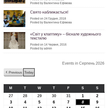
Posted by Валентина Єфімова
Свято наближається!
Posted on 24 Грудня, 2018
Posted by Валентина Єфімова
«Світ у клаптику» – бієнале художнього
текстилю
Posted on 14 Червня, 2016
Posted by admin
Events in Серпень 2026
Previous
Today
M
ПОНЕДІЛОК
T
ВІВТОРОК
W
СЕРЕДА
T
ЧЕТВЕР
F
П’ЯТНИЦЯ
S
СУБОТА
S
НЕДІ
27
27.07.2026
28
28.07.2026
29
29.07.2026
30
30.07.2026
31
31.07.2026
1
01.08.2026
2
02.08
3
03.08.2026
4
04.08.2026
5
05.08.2026
6
06.08.2026
7
07.08.2026
8
08.08.2026
9
09.08