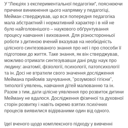
У “Лекціях з експериментальної педагогіки“, пояснюючи
причини виникнення цього напрямку у педагогіці,
Мейман стверджував, що вся попередня педагогіка
мала абстрактний і нормативний характер і в ній не
було найголовнішого – наукового обґрунтування
процесу навчання і виховання. Для різносторонньої
роботи з дитиною вчений вказував на необхідність
цілісного синтезованого знання про неї і про способи її
підготовки до життя. Таке знання, як він стверджував,
можливо отримати синтезувавши дані ряду наук про
людину: анатомії, фізіології, психології, патопсихології
та ін. Досі не втратили свого значення дослідження
Меймана прийомів заучування, "розумової гігієни",
типології уявлень, навчання дітей малюванню та ін.
Разом з тим, дати цілісне уявлення про розвиток дитини
Мейману не вдалося. Дослідження фізичної та духовної
сторін розвитку і навіть окремо взятих психічних
процесів виявилися відірваними один від одного.
Ідеї вченого щодо комплексного підходу у вивченні