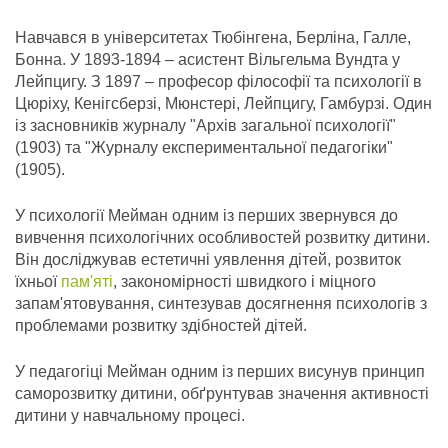
Навчався в університетах Тюбінгена, Берліна, Галле,
Бонна. У 1893-1894 – асистент Вільгельма Вундта у
Лейпцигу. З 1897 – професор філософії та психології в
Цюріху, Кенігсберзі, Мюнстері, Лейпцигу, Гамбурзі. Один
із засновників журналу "Архів загальної психології"
(1903) та "Журналу експериментальної педагогіки"
(1905).
У психології Мейман одним із перших звернувся до
вивчення психологічних особливостей розвитку дитини.
Він досліджував естетичні уявлення дітей, розвиток
їхньої
пам'яті
, закономірності швидкого і міцного
запам'ятовування, синтезував досягнення психологів з
проблемами розвитку здібностей дітей.
У педагогіці Мейман одним із перших висунув принцип
саморозвитку дитини, обґрунтував значення активності
дитини у навчальному процесі.