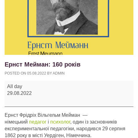
Ернст Мейман: 160 років
POSTED ON
05.08.2022
BY
ADMIN
Ернст
All day
Мейман:
29.08.2022
160
років
Ернст Фрідріх Вільгельм Мейман —
німецький
педагог
і
психолог
, один із засновників
експериментальної педагогіки, народився 29 серпня
1862 року в місті Уердіген, Німеччина.