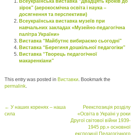
Всеукраїнська виставка “Двадцять кроків до
зірок” (аерокосмічна освіта і наука –
досягнення та перспективи)
Всеукраїнська виставка музеїв при
навчальних закладах «Музейно-педагогічна
палітра України»
Виставка “Майбутнє вибираємо сьогодні”
Виставка “Берегиня дошкільної педагогіки”
Виставка “Творець педагогічної
макаренкіани”
This entry was posted in
Виставки
. Bookmark the
permalink
.
Post
←
У наших коренях – наша
Реекспозиція розділу
сила
«Освіта в Україні у роки
navigation
Другої світової війни 1939-
1945 рр.» основної
експозиції Педагогічного