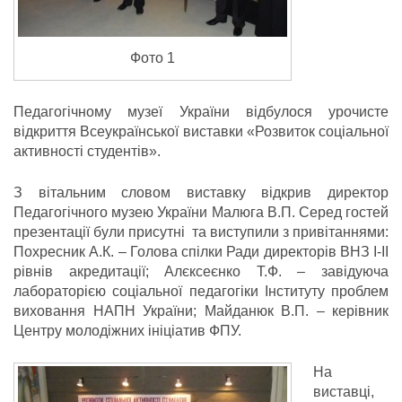
Фото 1
Педагогічному музеї України відбулося урочисте
відкриття Всеукраїнської виставки «Розвиток соціальної
активності студентів».
З вітальним словом виставку відкрив директор
Педагогічного музею України Малюга В.П. Серед гостей
презентації були присутні та виступили з привітаннями:
Похресник А.К. – Голова спілки Ради директорів ВНЗ І-ІІ
рівнів акредитації; Алєксеєнко Т.Ф. – завідуюча
лабораторією соціальної педагогіки Інституту проблем
виховання НАПН України; Майданюк В.П. – керівник
Центру молодіжних ініціатив ФПУ.
На
виставці,