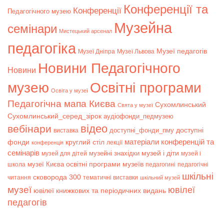
Конференції та
Конференції
Педагогічного музею
Музейна
семінари
Мистецький арсенал
педагогіка
Музеї педагогів
Музеї Дніпра
Музеї Львова
Новини Педагогічного
Новини
музею
Освітні програми
Освіта у музеї
Педагогічна мапа Києва
Сухомлинський
Свята у музеї
Сухомлинський_серед_зірок
аудіофонди_педмузею
відео
вебінари
доступні
доступні_фонди_пму
виставка
матеріали конференцій та
фонди
круглий стіл
лекції
конференція
семінарів
музей і діти
музейні знахідки
музей для дітей
музей і
музеї Києва
освітні програми музеїв
школа
педагогині
педагогічні
шкільні
сковорода 300
читання
тематичні виставки
шкільний музей
музеї
ювілеї
ювілеї книжкових та періодичних видань
педагогів