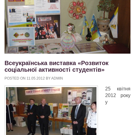
Всеукраїнська виставка «Розвиток
соціальної активності студентів»
POSTED ON
11.05.2012
BY
ADMIN
25 квітня
2012 року
у