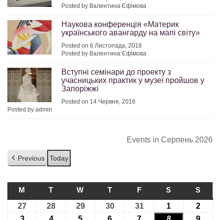
Posted by Валентина Єфімова
Наукова конференція «Материк
українського авангарду на мапі світу»
Posted on 6 Листопада, 2018
Posted by Валентина Єфімова
Вступні семінари до проекту з
учасницьких практик у музеї пройшов у
Запоріжжі
Posted on 14 Червня, 2016
Posted by admin
Events in Серпень 2026
Previous
Today
M
ПОНЕДІЛОК
T
ВІВТОРОК
W
СЕРЕДА
T
ЧЕТВЕР
F
П’ЯТНИЦЯ
S
СУБОТА
S
НЕДІ
27
27.07.2026
28
28.07.2026
29
29.07.2026
30
30.07.2026
31
31.07.2026
1
01.08.2026
2
02.08
3
03.08.2026
4
04.08.2026
5
05.08.2026
6
06.08.2026
7
07.08.2026
8
08.08.2026
9
09.08