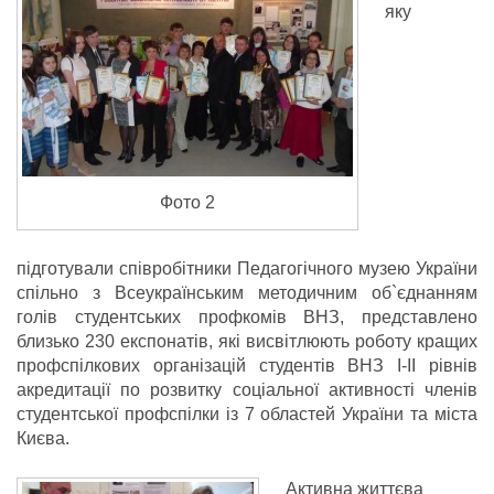
яку
Фото 2
підготували співробітники Педагогічного музею України
спільно з Всеукраїнським методичним об`єднанням
голів студентських профкомів ВНЗ, представлено
близько 230 експонатів, які висвітлюють роботу кращих
профспілкових організацій студентів ВНЗ І-ІІ рівнів
акредитації по розвитку соціальної активності членів
студентської профспілки із 7 областей України та міста
Києва.
Активна життєва