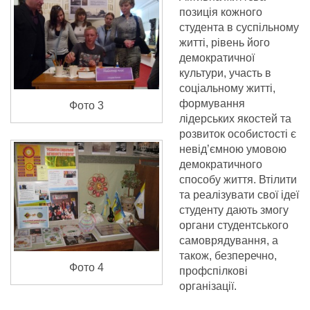
позиція кожного
студента в суспільному
житті, рівень його
демократичної
культури, участь в
соціальному житті,
формування
Фото 3
лідерських якостей та
розвиток особистості є
невід’ємною умовою
демократичного
способу життя. Втілити
та реалізувати свої ідеї
студенту дають змогу
органи студентського
самоврядування, а
також, безперечно,
Фото 4
профспілкові
організації.