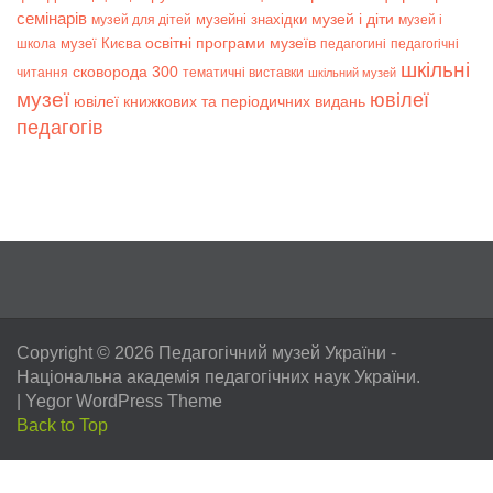
семінарів
музей і діти
музейні знахідки
музей для дітей
музей і
музеї Києва
освітні програми музеїв
школа
педагогині
педагогічні
шкільні
сковорода 300
читання
тематичні виставки
шкільний музей
музеї
ювілеї
ювілеї книжкових та періодичних видань
педагогів
Copyright © 2026
Педагогічний музей України
-
Національна академія педагогічних наук України.
|
Yegor WordPress Theme
Back to Top