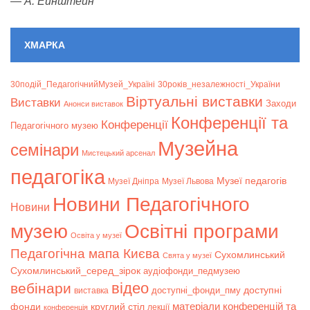
—
А. Ейнштейн
ХМАРКА
30подій_ПедагогічнийМузей_Україні
30років_незалежності_України
Віртуальні виставки
Bиставки
Заходи
Анонси виставок
Конференції та
Конференції
Педагогічного музею
Музейна
семінари
Мистецький арсенал
педагогіка
Музеї педагогів
Музеї Дніпра
Музеї Львова
Новини Педагогічного
Новини
музею
Освітні програми
Освіта у музеї
Педагогічна мапа Києва
Сухомлинський
Свята у музеї
Сухомлинський_серед_зірок
аудіофонди_педмузею
відео
вебінари
доступні
доступні_фонди_пму
виставка
матеріали конференцій та
фонди
круглий стіл
лекції
конференція