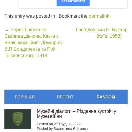
Завантажити
This entry was posted in . Bookmark the
permalink
.
Post
←
Борис Грінченко.
Гов’ядовська Н. Буквар
Смілива дівчина. Казка з
(Київ, 1953)
→
navigation
малюнком. Київ: Друкарня
В.П.Бондаренка та П.Ф.
Гніздовського, 1914.
POPULAR
RECENT
RANDOM
Музейні діалоги – Різдвяна зустріч у
Музеї війни
Posted on 27 Грудня, 2022
Posted by Валентина Єфімова