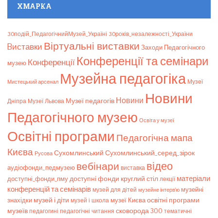
ХМАРКА
30подій_ПедагогічнийМузей_Україні
30років_незалежності_України
Віртуальні виставки
Bиставки
Заходи Педагогічного
Конференції та семінари
Конференції
музею
Музейна педагогіка
Мистецький арсенал
Музеї
Новини
Новини
Музеї педагогів
Дніпра
Музеї Львова
Педагогічного музею
Освіта у музеї
Освітні програми
Педагогічна мапа
Києва
Сухомлинський_серед_зірок
Сухомлинський
Русова
відео
вебінари
аудіофонди_педмузею
виставка
матеріали
доступні фонди
круглий стіл
доступні_фонди_пму
лекції
конференцій та семінарів
музейні
музей для дітей
музейне інтерв’ю
музей і діти
знахідки
музеї Києва
освітні програми
музей і школа
музеїв
сковорода 300
педагогічні читання
тематичні
педагогині