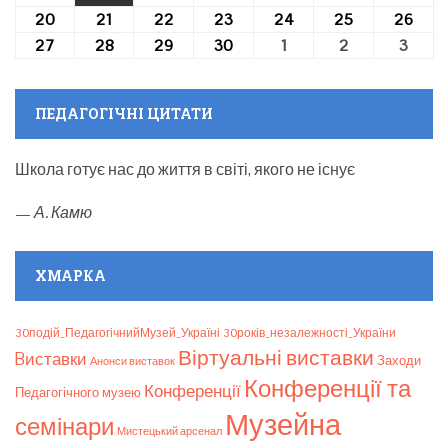
(1
20
20.06.2022
21
21.06.2022
22
22.06.2022
23
23.06.2022
24
24.06.2022
25
25.06.2022
26
26.0
event)
27
27.06.2022
28
28.06.2022
29
29.06.2022
30
30.06.2022
1
01.07.2022
2
02.07.2022
3
03.0
ПЕДАГОГІЧНІ ЦИТАТИ
Школа готує нас до життя в світі, якого не існує
—
А. Камю
ХМАРКА
30подій_ПедагогічнийМузей_Україні
30років_незалежності_України
Віртуальні виставки
Bиставки
Заходи
Анонси виставок
Конференції та
Конференції
Педагогічного музею
Музейна
семінари
Мистецький арсенал