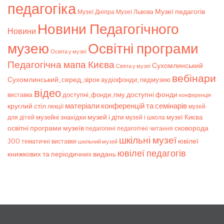
педагогіка
Музеї педагогів
Музеї Дніпра
Музеї Львова
Новини Педагогічного
Новини
музею
Освітні програми
Освіта у музеї
Педагогічна мапа Києва
Сухомлинський
Свята у музеї
вебінари
Сухомлинський_серед_зірок
аудіофонди_педмузею
відео
доступні фонди
доступні_фонди_пму
виставка
конференція
матеріали конференцій та семінарів
круглий стіл
лекції
музей
музей і діти
музейні знахідки
музеї Києва
для дітей
музей і школа
освітні програми музеїв
сковорода
педагогічні читання
педагогині
шкільні музеї
ювілеї
300
тематичні виставки
шкільний музей
ювілеї педагогів
книжкових та періодичних видань