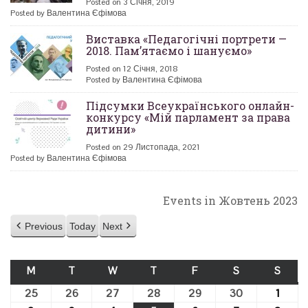
Posted on 3 Січня, 2019
Posted by Валентина Єфімова
Виставка «Педагогічні портрети —
2018. Пам’ятаємо і шануємо»
Posted on 12 Січня, 2018
Posted by Валентина Єфімова
Підсумки Всеукраїнського онлайн-
конкурсу «Мій парламент за права
дитини»
Posted on 29 Листопада, 2021
Posted by Валентина Єфімова
Events in Жовтень 2023
Previous
Today
Next
M
ПОНЕДІЛОК
T
ВІВТОРОК
W
СЕРЕДА
T
ЧЕТВЕР
F
П’ЯТНИЦЯ
S
СУБОТА
S
НЕДІ
25
25.09.2023
26
26.09.2023
27
27.09.2023
28
28.09.2023
29
29.09.2023
30
30.09.2023
1
01.10