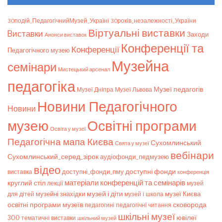
30подій_ПедагогічнийМузей_Україні
30років_незалежності_України
Віртуальні виставки
Bиставки
Заходи
Анонси виставок
Конференції та
Конференції
Педагогічного музею
Музейна
семінари
Мистецький арсенал
педагогіка
Музеї педагогів
Музеї Дніпра
Музеї Львова
Новини Педагогічного
Новини
музею
Освітні програми
Освіта у музеї
Педагогічна мапа Києва
Сухомлинський
Свята у музеї
вебінари
Сухомлинський_серед_зірок
аудіофонди_педмузею
відео
доступні фонди
доступні_фонди_пму
виставка
конференція
матеріали конференцій та семінарів
круглий стіл
лекції
музей
музей і діти
музейні знахідки
музеї Києва
для дітей
музей і школа
освітні програми музеїв
сковорода
педагогічні читання
педагогині
шкільні музеї
ювілеї
300
тематичні виставки
шкільний музей