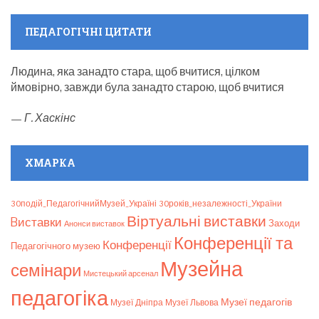
(1
(2
(1
event)
events)
event)
ПЕДАГОГІЧНІ ЦИТАТИ
Людина, яка занадто стара, щоб вчитися, цілком
ймовірно, завжди була занадто старою, щоб вчитися
—
Г. Хаскінс
ХМАРКА
30подій_ПедагогічнийМузей_Україні
30років_незалежності_України
Віртуальні виставки
Bиставки
Заходи
Анонси виставок
Конференції та
Конференції
Педагогічного музею
Музейна
семінари
Мистецький арсенал
педагогіка
Музеї педагогів
Музеї Дніпра
Музеї Львова