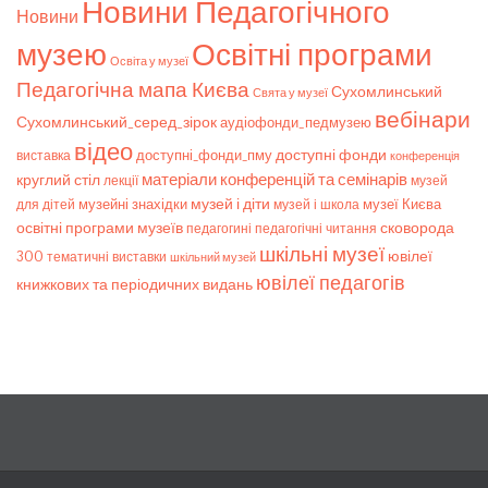
Новини Педагогічного
Новини
музею
Освітні програми
Освіта у музеї
Педагогічна мапа Києва
Сухомлинський
Свята у музеї
вебінари
Сухомлинський_серед_зірок
аудіофонди_педмузею
відео
доступні фонди
доступні_фонди_пму
виставка
конференція
матеріали конференцій та семінарів
круглий стіл
лекції
музей
музей і діти
музейні знахідки
музеї Києва
для дітей
музей і школа
освітні програми музеїв
сковорода
педагогічні читання
педагогині
шкільні музеї
ювілеї
300
тематичні виставки
шкільний музей
ювілеї педагогів
книжкових та періодичних видань