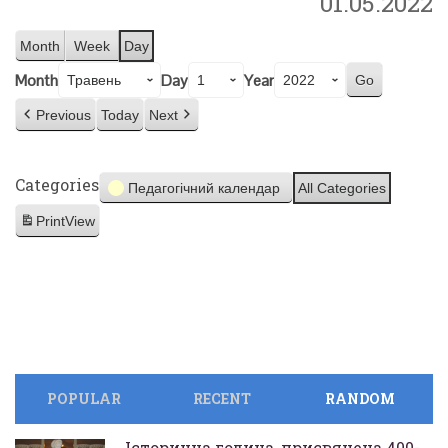
01.05.2022
Month
Week
Day
Month
Day
Year
Previous
Today
Next
Categories
Педагогічний календар
All Categories
Print
View
POPULAR
RECENT
RANDOM
Історична година, присвячена 400-