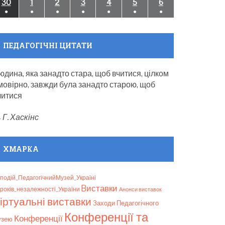
(1
(1
(1
(1
(1
(1
(1
30
30.09.2024
1
01.10.2024
2
02.10.2024
3
03.10.2024
4
04.10.2024
5
05.10.2024
6
06.10.2024
●
●
●
●
●
●
●
event)
event)
event)
event)
event)
event)
event)
(1
(1
(1
(1
(1
(1
(1
event)
event)
event)
event)
event)
event)
event)
ПЕДАГОГІЧНІ ЦИТАТИ
юдина, яка занадто стара, щоб вчитися, цілком
мовірно, завжди була занадто старою, щоб
читися
—
Г. Хаскінс
ХМАРКА
подій_ПедагогічнийМузей_Україні
Bиставки
років_незалежності_України
Анонси виставок
іртуальні виставки
Заходи Педагогічного
Конференції та
Конференції
узею