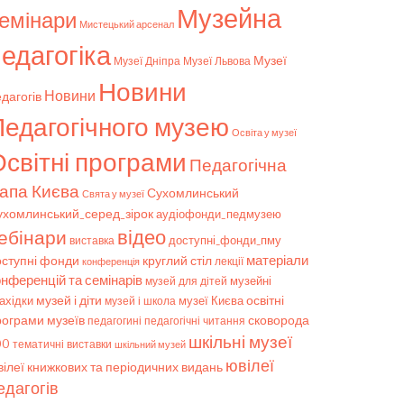
Музейна
емінари
Мистецький арсенал
едагогіка
Музеї
Музеї Дніпра
Музеї Львова
Новини
Новини
дагогів
Педагогічного музею
Освіта у музеї
світні програми
Педагогічна
апа Києва
Сухомлинський
Свята у музеї
ухомлинський_серед_зірок
аудіофонди_педмузею
відео
ебінари
доступні_фонди_пму
виставка
матеріали
оступні фонди
круглий стіл
конференція
лекції
онференцій та семінарів
музейні
музей для дітей
музей і діти
ахідки
музеї Києва
освітні
музей і школа
рограми музеїв
сковорода
педагогічні читання
педагогині
шкільні музеї
00
тематичні виставки
шкільний музей
ювілеї
ілеї книжкових та періодичних видань
едагогів