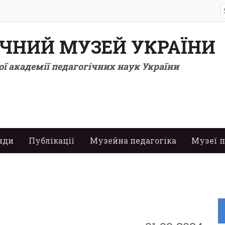
S
f
ІЧНИЙ МУЗЕЙ УКРАЇНИ
ї академії педагогічних наук України
нди
Публікації
Музейна педагогіка
Музеї п