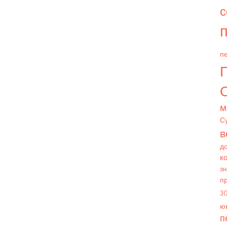
с
п
пе
О
м
С
в
д
к
зн
п
3
юв
п