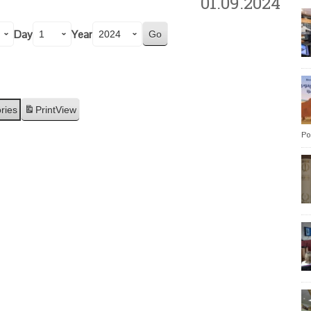
01.09.2024
Day
Year
ries
Print
View
Po