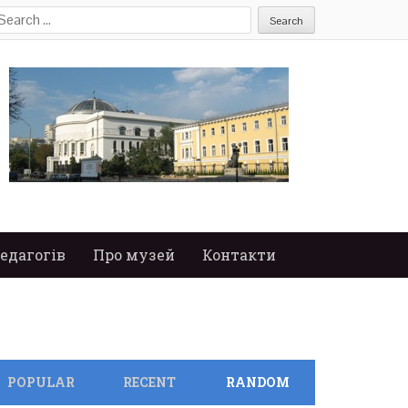
earch
or:
едагогів
Про музей
Контакти
POPULAR
RECENT
RANDOM