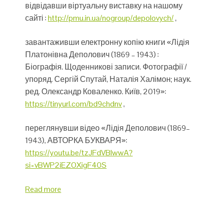
відвідавши віртуальну виставку на нашому
сайті :
http://pmu.in.ua/nogroup/depolovych/
,
завантаживши електронну копію книги «Лідія
Платонівна Деполович (1869 – 1943) :
Біографія. Щоденникові записи. Фотографії /
упоряд. Сергій Спутай, Наталія Халімон; наук.
ред. Олександр Коваленко. Київ, 2019»:
https://tinyurl.com/bd9chdnv
,
переглянувши відео «Лідія Деполович (1869–
1943), АВТОРКА БУКВАРЯ»:
https://youtu.be/tzJFdVBIwwA?
si=vBWP2iEZOXigF40S
Read more