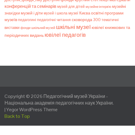
конференцій та семінарів
музейні
музей для дітей
музейне інтерв’ю
музей і діти
знахідки
музеї Києва
освітні програми
музей і школа
музеїв
сковорода 300
педагогічні читання
тематичні
педагогині
шкільні музеї
ювілеї книжкових та
виставки
фонди
шкільний музей
ювілеї педагогів
періодичних видань
Copyright © 2026
Педагогічний музей України
-
Національна академія педагогічних наук України.
|
Yegor WordPress Theme
Back to Top