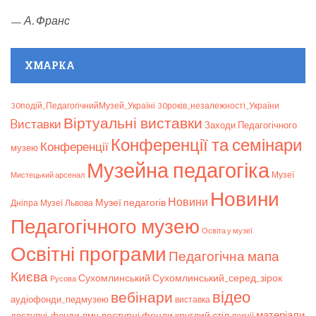
—
А. Франс
ХМАРКА
30подій_ПедагогічнийМузей_Україні
30років_незалежності_України
Віртуальні виставки
Bиставки
Заходи Педагогічного
Конференції та семінари
Конференції
музею
Музейна педагогіка
Мистецький арсенал
Музеї
Новини
Новини
Музеї педагогів
Дніпра
Музеї Львова
Педагогічного музею
Освіта у музеї
Освітні програми
Педагогічна мапа
Києва
Сухомлинський_серед_зірок
Сухомлинський
Русова
відео
вебінари
аудіофонди_педмузею
виставка
матеріали
доступні фонди
круглий стіл
доступні_фонди_пму
лекції