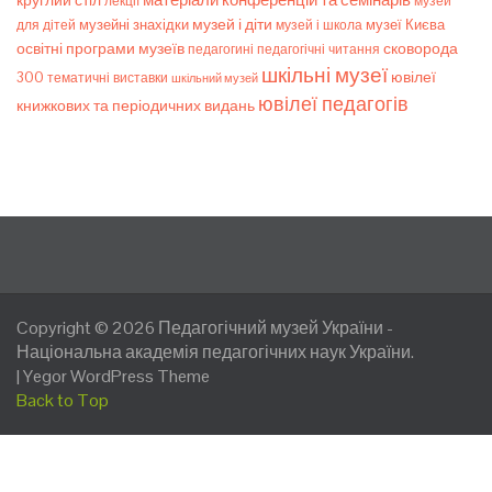
круглий стіл
лекції
музей
музей і діти
музейні знахідки
музеї Києва
для дітей
музей і школа
освітні програми музеїв
сковорода
педагогічні читання
педагогині
шкільні музеї
ювілеї
300
тематичні виставки
шкільний музей
ювілеї педагогів
книжкових та періодичних видань
Copyright © 2026
Педагогічний музей України
-
Національна академія педагогічних наук України.
|
Yegor WordPress Theme
Back to Top