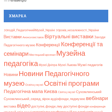
—
Гельвецій
ХМАРКА
30подій_ПедагогічнийМузей_Україні
30років_незалежності_України
Віртуальні виставки
Bиставки
Заходи
Анонси виставок
Конференції та
Конференції
Педагогічного музею
Музейна
семінари
Мистецький арсенал
педагогіка
Музеї педагогів
Музеї Дніпра
Музеї Львова
Новини Педагогічного
Новини
музею
Освітні програми
Освіта у музеї
Педагогічна мапа Києва
Сухомлинський
Свята у музеї
вебінари
Сухомлинський_серед_зірок
аудіофонди_педмузею
відео
доступні фонди
доступні_фонди_пму
виставка
конференція
матеріали конференцій та семінарів