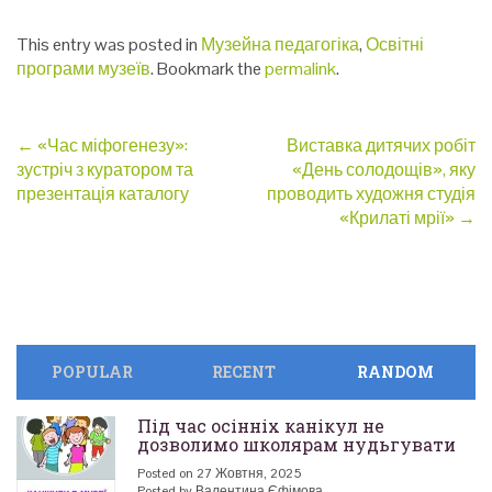
This entry was posted in
Музейна педагогіка
,
Освітні
програми музеїв
. Bookmark the
permalink
.
Post
←
«Час міфогенезу»:
Виставка дитячих робіт
зустріч з куратором та
«День солодощів», яку
navigation
презентація каталогу
проводить художня студія
«Крилаті мрії»
→
POPULAR
RECENT
RANDOM
Під час осінніх канікул не
дозволимо школярам нудьгувати
Posted on 27 Жовтня, 2025
Posted by Валентина Єфімова