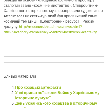
реакцій на освоєння людиною космічного простору
стало так зване «космічне мистецтво». Співробітники
Харківського історичного музею запросили художників з
After Images на скетч-тур, який був присвячений саме
космічній тематиці – [Електронний ресурс] – Режим
доступу:
http://museum.kh.ua/news/news.html?
title=Sketchery-zamaliuvaly-v-muzei-kosmichni-artefakty
Близькі матеріали:
Про козацькі артефакти
Учні приватної школи Бойко у Харківському
історичному музеї
День українського козацтва в історичному