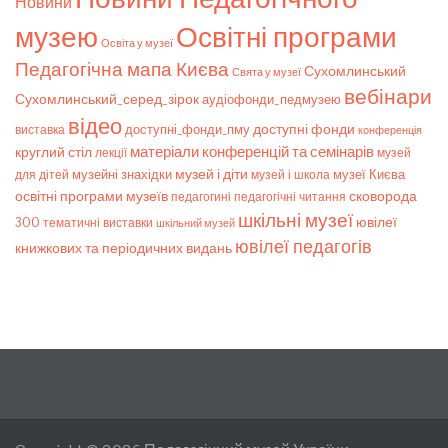
Новини
музею
Освітні програми
Освіта у музеї
Педагогічна мапа Києва
Сухомлинський
Свята у музеї
вебінари
Сухомлинський_серед_зірок
аудіофонди_педмузею
відео
доступні фонди
доступні_фонди_пму
виставка
конференція
матеріали конференцій та семінарів
круглий стіл
лекції
музей
музей і діти
музейні знахідки
музеї Києва
для дітей
музей і школа
освітні програми музеїв
сковорода
педагогічні читання
педагогині
шкільні музеї
ювілеї
300
тематичні виставки
шкільний музей
ювілеї педагогів
книжкових та періодичних видань