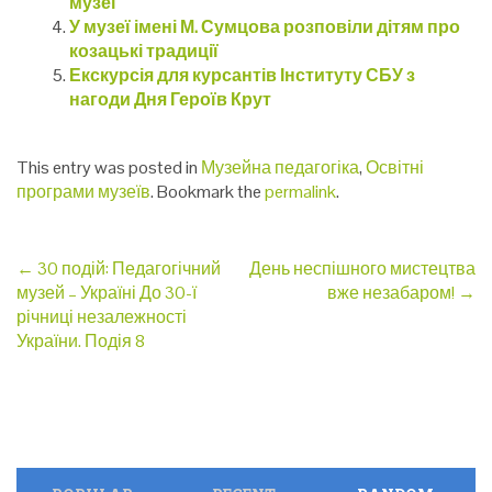
музеї
У музеї імені М. Сумцова розповіли дітям про
козацькі традиції
Екскурсія для курсантів Інституту СБУ з
нагоди Дня Героїв Крут
This entry was posted in
Музейна педагогіка
,
Освітні
програми музеїв
. Bookmark the
permalink
.
Post
←
30 подій: Педагогічний
День неспішного мистецтва
музей – Україні До 30-ї
вже незабаром!
→
navigation
річниці незалежності
України. Подія 8