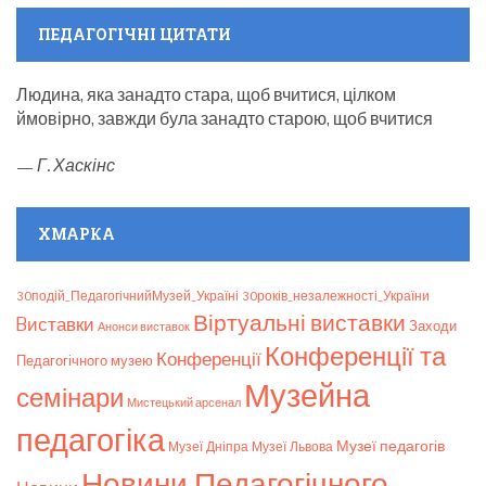
ПЕДАГОГІЧНІ ЦИТАТИ
Людина, яка занадто стара, щоб вчитися, цілком
ймовірно, завжди була занадто старою, щоб вчитися
—
Г. Хаскінс
ХМАРКА
30подій_ПедагогічнийМузей_Україні
30років_незалежності_України
Віртуальні виставки
Bиставки
Заходи
Анонси виставок
Конференції та
Конференції
Педагогічного музею
Музейна
семінари
Мистецький арсенал
педагогіка
Музеї педагогів
Музеї Дніпра
Музеї Львова
Новини Педагогічного